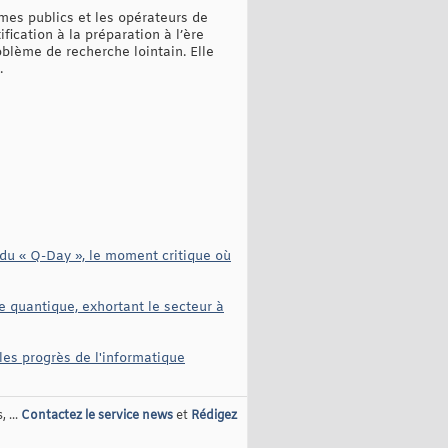
mes publics et les opérateurs de
ification à la préparation à l’ère
oblème de recherche lointain. Elle
.
du « Q-Day », le moment critique où
 quantique, exhortant le secteur à
 les progrès de l'informatique
 ...
Contactez le service news
et
Rédigez