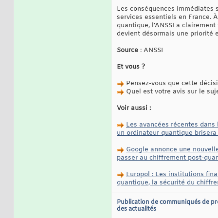
Les conséquences immédiates se 
services essentiels en France. À 
quantique, l’ANSSI a clairement 
devient désormais une priorité 
Source
: ANSSI
Et vous ?
Pensez-vous que cette décisio
Quel est votre avis sur le suj
Voir aussi :
Les avancées récentes dans l
un ordinateur quantique brisera
Google annonce une nouvelle 
passer au chiffrement post-quan
Europol : Les institutions fi
quantique, la sécurité du chif
Publication de communiqués de pr
des actualités