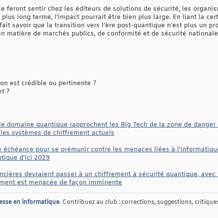
feront sentir chez les éditeurs de solutions de sécurité, les organis
plus long terme, l’impact pourrait être bien plus large. En liant la cert
fait savoir que la transition vers l’ère post-quantique n’est plus un pr
en matière de marchés publics, de conformité et de sécurité nationale
n est crédible ou pertinente ?
et ?
e domaine quantique rapprochent les Big Tech de la zone de danger 
 les systèmes de chiffrement actuels
échéance pour se prémunir contre les menaces liées à l'informatique
tique d'ici 2029
nancières devraient passer à un chiffrement à sécurité quantique, avec
frement est menacée de façon imminente
esse en informatique
. Contribuez au club : corrections, suggestions, critiques,