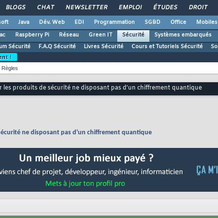
BLOGS
CHAT
NEWSLETTER
EMPLOI
ÉTUDES
DROIT
oft
Java
Dév. Web
EDI
Programmation
SGBD
Office
Mobiles
ac
Raspberry Pi
Réseau
Green IT
Sécurité
Systèmes embarqués
um Sécurité
F.A.Q Sécurité
Livres Sécurité
Cours et Tutoriels Sécurité
So
ent !
Règles
er les produits de sécurité ne disposant pas d'un chiffrement quantique
e sécurité ne disposant pas d'un chiffrement quantique