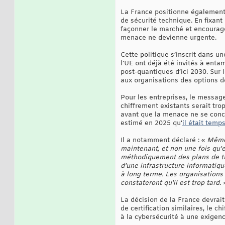
La France positionne également 
de sécurité technique. En fixant
façonner le marché et encourage
menace ne devienne urgente.
Cette politique s’inscrit dans u
l’UE ont déjà été invités à entam
post-quantiques d’ici 2030. Sur 
aux organisations des options d
Pour les entreprises, le message
chiffrement existants serait tro
avant que la menace ne se concré
estimé en 2025 qu'
il était temp
Il a notamment déclaré : «
Même 
maintenant, et non une fois qu'
méthodiquement des plans de tra
d'une infrastructure informatiqu
à long terme. Les organisations 
constateront qu'il est trop tard.
La décision de la France devrai
de certification similaires, le 
à la cybersécurité à une exigenc