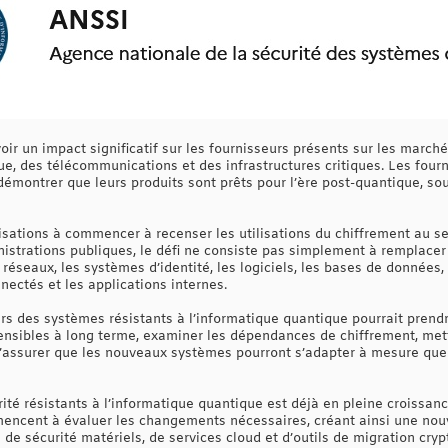
oir un impact significatif sur les fournisseurs présents sur les marché
ue, des télécommunications et des infrastructures critiques. Les fourn
 démontrer que leurs produits sont prêts pour l’ère post-quantique, so
isations à commencer à recenser les utilisations du chiffrement au se
nistrations publiques, le défi ne consiste pas simplement à remplacer
 réseaux, les systèmes d’identité, les logiciels, les bases de données
nnectés et les applications internes.
vers des systèmes résistants à l’informatique quantique pourrait pren
ensibles à long terme, examiner les dépendances de chiffrement, mettr
s’assurer que les nouveaux systèmes pourront s’adapter à mesure que
té résistants à l’informatique quantique est déjà en pleine croissanc
mencent à évaluer les changements nécessaires, créant ainsi une no
s de sécurité matériels, de services cloud et d’outils de migration cry