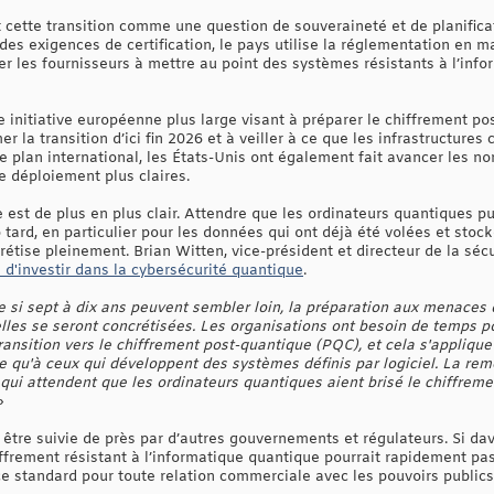
cette transition comme une question de souveraineté et de planificat
 des exigences de certification, le pays utilise la réglementation en m
r les fournisseurs à mettre au point des systèmes résistants à l’inf
ne initiative européenne plus large visant à préparer le chiffrement 
er la transition d’ici fin 2026 et à veiller à ce que les infrastructures
le plan international, les États-Unis ont également fait avancer les n
e déploiement plus claires.
 est de plus en plus clair. Attendre que les ordinateurs quantiques p
p tard, en particulier pour les données qui ont déjà été volées et sto
tise pleinement. Brian Witten, vice-président et directeur de la sécu
s d'investir dans la cybersécurité quantique
.
si sept à dix ans peuvent sembler loin, la préparation aux menaces
elles se seront concrétisées. Les organisations ont besoin de temps 
nsition vers le chiffrement post-quantique (PQC), et cela s'applique
e qu'à ceux qui développent des systèmes définis par logiciel. La rem
qui attendent que les ordinateurs quantiques aient brisé le chiffreme
»
t être suivie de près par d’autres gouvernements et régulateurs. Si d
chiffrement résistant à l’informatique quantique pourrait rapidement p
e standard pour toute relation commerciale avec les pouvoirs publics 