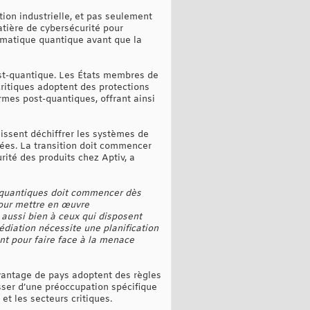
ion industrielle, et pas seulement
atière de cybersécurité pour
ormatique quantique avant que la
post-quantique. Les États membres de
 critiques adoptent des protections
ormes post-quantiques, offrant ainsi
uissent déchiffrer les systèmes de
ckées. La transition doit commencer
rité des produits chez Aptiv, a
 quantiques doit commencer dès
pour mettre en œuvre
 aussi bien à ceux qui disposent
édiation nécessite une planification
nt pour faire face à la menace
avantage de pays adoptent des règles
asser d’une préoccupation spécifique
et les secteurs critiques.