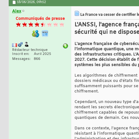
18/06/2026,
09h52
Alex
La France va cesser de certifier
Communiqués de presse
L'ANSSI, l'agence franç
sécurité qui ne dispose
L'agence française de cybersécur
l'informatique quantique, une m
Rédacteur technique
Inscrit en
Avril 2025
des infrastructures critiques. L
Messages
866
2027. Cette décision établit de 
systèmes les plus sensibles du p
Les algorithmes de chiffrement p
dossiers médicaux ou d'états fi
suffisamment puissants pour se 
chiffrement.
Cependant, un nouveau type d'ap
rendant les secrets électroniq
chiffrement capables de repouss
quantiques de demain. Ces nouv
Dans ce contexte, l'agence franç
résistant à l'informatique quan
l'administration et des infrastr