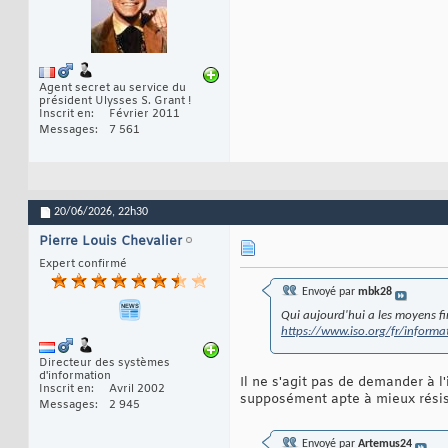
Agent secret au service du
président Ulysses S. Grant !
Inscrit en
Février 2011
Messages
7 561
20/06/2026,
22h30
Pierre Louis Chevalier
Expert confirmé
Envoyé par
mbk28
Qui aujourd'hui a les moyens f
https://www.iso.org/fr/informa
Directeur des systèmes
d'information
Il ne s'agit pas de demander à l
Inscrit en
Avril 2002
supposément apte à mieux résis
Messages
2 945
Envoyé par
Artemus24