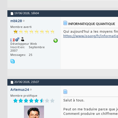
19/06/2026,
16h04
mbk28
INFORMATIQQUE QUANTIQUE
Membre averti
Qui aujourd'hui a les moyens fi
https://www.iso.org/fr/informat
Développeur Web
Inscrit en
Septembre
2007
Messages
25
20/06/2026,
21h37
Artemus24
Membre prolifique
Salut à tous.
Peut on me traduire parce que j
Comment produire un chiffrement