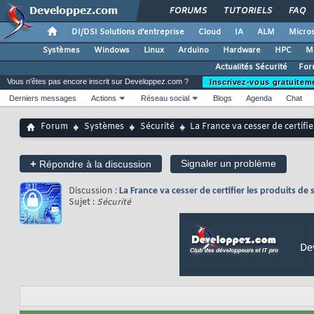
FORUMS
TUTORIELS
FAQ
DI/DSI Solutions d'entreprise
Cloud
IA
ALM
Micros
Systèmes
Windows
Linux
Arduino
Hardware
HPC
M
Actualités Sécurité
For
Vous n'êtes pas encore inscrit sur Developpez.com ?
Inscrivez-vous gratuitem
Derniers messages
Actions
Réseau social
Blogs
Agenda
Chat
Forum
Systèmes
Sécurité
La France va cesser de certifi
+
Signaler un problème
Répondre à la discussion
Discussion :
La France va cesser de certifier les produits d
Sujet :
Sécurité