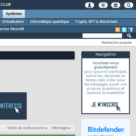
CLUB
Systèmes
Virtualisation
Informatique quantique
Crypto, NFT & Blockchain
urces Sécurité
Recherche avancée
Navigation
Inscrivez-vous
gratuitement
pour pouvoir participer,
suivre les réponses en
temps réel, voter pour
les messages, poser vos
propres questions et
recevoir la newsletter
Outils de la discussion
Affichage