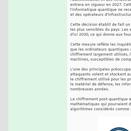
entrera en vigueur en 2027. Cett
l’informatique quantique ne rece
et des opérateurs d’infrastructur
Cette décision établit de fait u
les plus sensibles du pays. Les 
d’ici 2030, ce qui donne aux fo
Cette mesure reflète les inquié
que les ordinateurs quantiques 
chiffrement largement utilisés,
machines, susceptibles de compr
L’une des principales préoccupat
attaquants volent et stockent a
le chiffrement utilisé pour les
le matériel de défense, les info
nombreuses années.
Le chiffrement post-quantique e
mathématiques qui pourraient de
algorithmes considérés comme r