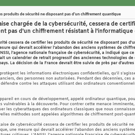
 les produits de sécurité ne disposant pas d'un chiffrement quantique
aise chargée de la cybersécurité, cessera de certif
nt pas d'un chiffrement résistant à l'informatiqu
ité cessera de certifier les produits de sécurité ne disposant pas d'u
esure qui devrait accélérer l'abandon des anciens systèmes de chiffre
’ANSSI, l’agence nationale française de cybersécurité, a indiqué que 
fait un calendrier de retrait progressif des anciennes technologies de
ays. La décision de la France devrait être suivie de près par d’autre
rotègent les informations électroniques confidentielles, qu'il s'agi
nanciers, des personnes non autorisées. Pendant des décennies, ces 
défendre contre les attaques utilisant des ordinateurs conventionnels
pareil en cours de développement, appelé ordinateur quantique, pour
ues vulnérables à la découverte. Pour contrer cette menace imminent
er les cyberattaques des ordinateurs classiques que nous connaisson
elles méthodes sont appelées algorithmes de chiffrement post-quant
aise de cybersécurité cessera de certifier les produits de sécurité n
tique, une mesure qui devrait accélérer l'abandon des anciens systèm
uctures critiques. L’ANSSI, l’agence nationale française de cybersécur