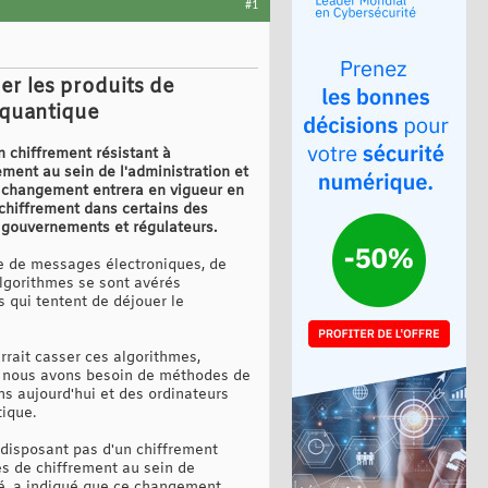
#1
ier les produits de
e quantique
n chiffrement résistant à
ment au sein de l'administration et
ce changement entrera en vigueur en
 chiffrement dans certains des
s gouvernements et régulateurs.
sse de messages électroniques, de
algorithmes se sont avérés
 qui tentent de déjouer le
rait casser ces algorithmes,
e, nous avons besoin de méthodes de
s aujourd'hui et des ordinateurs
ique.
e disposant pas d'un chiffrement
es de chiffrement au sein de
ité, a indiqué que ce changement