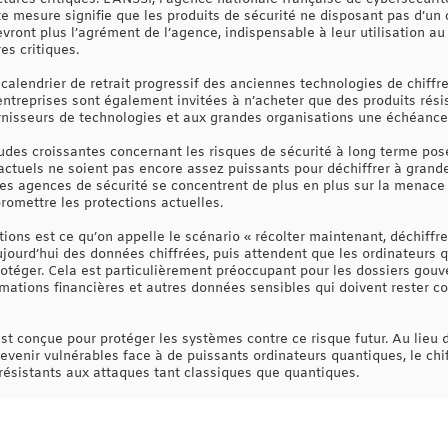
e mesure signifie que les produits de sécurité ne disposant pas d’un 
vront plus l’agrément de l’agence, indispensable à leur utilisation au
es critiques.
n calendrier de retrait progressif des anciennes technologies de chif
entreprises sont également invitées à n’acheter que des produits rési
urnisseurs de technologies et aux grandes organisations une échéance 
tudes croissantes concernant les risques de sécurité à long terme pos
actuels ne soient pas encore assez puissants pour déchiffrer à grand
 les agences de sécurité se concentrent de plus en plus sur la menace
omettre les protections actuelles.
ions est ce qu’on appelle le scénario « récolter maintenant, déchiffrer
ujourd’hui des données chiffrées, puis attendent que les ordinateurs 
 protéger. Cela est particulièrement préoccupant pour les dossiers go
rmations financières et autres données sensibles qui doivent rester c
st conçue pour protéger les systèmes contre ce risque futur. Au lieu
venir vulnérables face à de puissants ordinateurs quantiques, le chi
ésistants aux attaques tant classiques que quantiques.