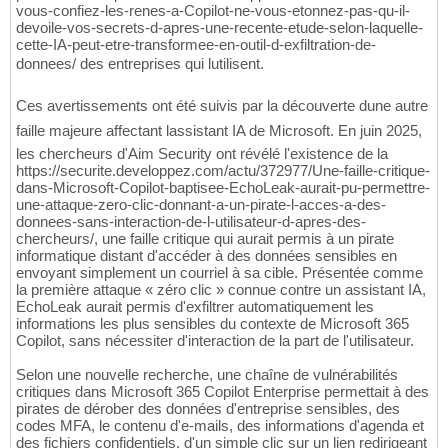
vous-confiez-les-renes-a-Copilot-ne-vous-etonnez-pas-qu-il-
devoile-vos-secrets-d-apres-une-recente-etude-selon-laquelle-
cette-IA-peut-etre-transformee-en-outil-d-exfiltration-de-
donnees/ des entreprises qui lutilisent.
Ces avertissements ont été suivis par la découverte dune autre
faille majeure affectant lassistant IA de Microsoft. En juin 2025,
les chercheurs d'Aim Security ont révélé l'existence de la
https://securite.developpez.com/actu/372977/Une-faille-critique-
dans-Microsoft-Copilot-baptisee-EchoLeak-aurait-pu-permettre-
une-attaque-zero-clic-donnant-a-un-pirate-l-acces-a-des-
donnees-sans-interaction-de-l-utilisateur-d-apres-des-
chercheurs/, une faille critique qui aurait permis à un pirate
informatique distant d'accéder à des données sensibles en
envoyant simplement un courriel à sa cible. Présentée comme
la première attaque « zéro clic » connue contre un assistant IA,
EchoLeak aurait permis d'exfiltrer automatiquement les
informations les plus sensibles du contexte de Microsoft 365
Copilot, sans nécessiter d'interaction de la part de l'utilisateur.
Selon une nouvelle recherche, une chaîne de vulnérabilités
critiques dans Microsoft 365 Copilot Enterprise permettait à des
pirates de dérober des données d'entreprise sensibles, des
codes MFA, le contenu d'e-mails, des informations d'agenda et
des fichiers confidentiels, d'un simple clic sur un lien redirigeant