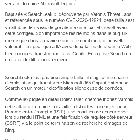
vers un domaine Microsoft légitime.
Baptisée « SearchLeak », découverte par Varonis Threat Labs
et référencée sous le numéro CVE-2026-42824, cette faille sest
vu attribuer le niveau de gravité maximal par Microsoft avant
dêtre corrigée. Son importance réside moins dans le bug lui-
même que dans la manière dont elle combine une nouvelle
vulnérabilité spécifique à lIA avec deux failles de sécurité Web
bien connues, transformant ainsi Copilot Enterprise Search en
un canal dexfiltration silencieux.
SearchLeak n'est pas une simple faille ; il s'agit d'une chaîne
d'exploitation qui transforme Microsoft 365 Copilot Enterprise
Search en un moteur d'exfiltration silencieuse de données.
Comme lexplique en détail Dolev Taler, chercheur chez Varonis,
cette attaque combine trois failles distinctes : une injection «
Parameter-to-Prompt » (P2P), une condition de concurrence
lors du rendu HTML et une falsification de requête côté serveur
(SSRF) via le point de terminaison de recherche dimages de
Bing.