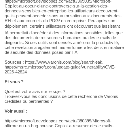
https://microsoft.developpez.com/actu/365035/Microsoft-
Copilot-au-coeur-d-une-controverse-sur-la-gestion-des-
donnees-sensibles-en-entreprise-les-utilisateurs-decouvrent-
qu-ils-peuvent-acceder-sans-autorisation-aux-documents-des-
RH-et-aux-courriels-du-PDG/ en entreprise. Peu après son
déploiement, certains utilisateurs ont découvert que lassistant
IA permettait d'accéder à des informations sensibles, telles que
des documents de ressources humaines ou des e-mails de
dirigeants. Si ces outils sont censés améliorer la productivité,
cette révélation a également mis en lumière les défis en matière
de sécurité des données posés par l'IA.
Sources :
https://www.varonis.com/blog/searchleak,
https://msrc.microsoft.com/update-guide/vulnerability/CVE-
2026-42824
Et vous ?
Quel est votre avis sur le sujet ?
Trouvez-vous les conclusions de cette recherche de Varonis
crédibles ou pertinentes ?
Voir aussi :
https://microsoft.developpez.com/actu/380399/Microsoft-
affirme-qu-un-bug-pousse-Copilot-a-resumer-des-e-mails-