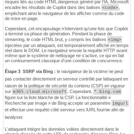
risques liés au code HTML dangereux généré par l'IA, Microsoft
encadre les résultats de Copilot dans des balises
<code>
,
empêchant ainsi le navigateur de les afficher comme du code
de mise en page.
Cependant, cet encapsulage n'intervient qu'une fois que Copilot
a terminé sa phase de génération. Pendant la phase de
streaming, le code HTML brut, y compris les balises
<img>
injectées par un attaquant, est temporairement affiché en temps
réel dans le DOM. Le navigateur envoie la requête HTTP avant
même que le système de nettoyage ne s'active, ce qui en fait
un contournement classique d'une condition de concurrence.
Étape 3  SSRF via Bing :
le navigateur de la victime ne peut
pas contacter directement un serveur contrôlé par lattaquant en
raison de la politique de sécurité du contenu (CSP) en vigueur
sur
m365.cloud.microsoft
. Cependant,
*.bing.com
figure sur la liste blanche de la CSP. La fonctionnalité «
Recherche par image » de Bing accepte un paramètre
imgurl
et effectue une requête côté serveur vers lURL fournie afin de
lanalyser.
L'attaquant intègre les données volées directement dans le