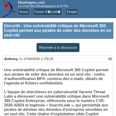
Developpez.com
Le Club des Développeurs et IT Pro
Actus
Forum S�curit�
Emploi
Sécurité
:
Une vulnérabilité critique de Microsoft 365
Copilot permet aux pirates de voler des données en un
seul clic
Répondre à la discussion
Anthony
,
le 17/06/2026 à 15h39
#1
Une vulnérabilité critique de Microsoft 365 Copilot permet
aux pirates de voler des données en un seul clic : codes
d'authentification MFA, contenu des e-mails, détails de
l'agenda et fichiers confidentiels
L'équipe de chercheurs en cybersécurité Varonis Threat
Labs a découvert une vulnérabilité critique dans Microsoft
365 Copilot Enterprise, référencée sous le numéro CVE-
2026-42824 et baptisée « SearchLeak », qui permettait aux
pirates de dérober des données d'entreprise sensibles en
un seul clic. Cette chaîne d'exploitation cible Copilot