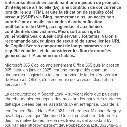
Enterprise Search en combinant une injection de prompts
d'intelligence artificielle (IA), une condition de concurrence
lors du rendu HTML et une falsification de requête côté
serveur (SSRF) via Bing, permettant ainsi un accès non
autorisé aux e-mails, aux codes d'authentification
multifactorielle (MFA), aux agendas et aux fichiers
confidentiels des victimes. Microsoft a corrigé la
vulnérabilité SearchLeak côté serveur. Toutefois, Varonis
recommande aux équipes de sécurité de surveiller les URL
de Copilot Search comportant de longs paramètres de
requête encodés, et de considérer les flux de données
générés par l'IA comme non fiables.
Microsoft 365 Copilot, anciennement Office 365 puis Microsoft
365 jusqu'en janvier 2025, est une marque désignant un
abonnement logiciel en tant que service de la dernière version
de Microsoft Office, d'un ensemble de services cloud et un
service d'IA.
La découverte de « SearchLeak » survient alors que plusieurs
chercheurs alertent depuis des mois sur les nouvelles surfaces
dattaque créées par les assistants IA en entreprise. Lors de la
conférence Black Hat USA 2024, le chercheur Michael Bargury
avait déjà averti que Microsoft Copilot pouvait être détourné à
des fins malveillantes. Selon ses travaux, cet assistant IA
pourrait être https://microsoft.developpez.com/actu/361348/-Si-