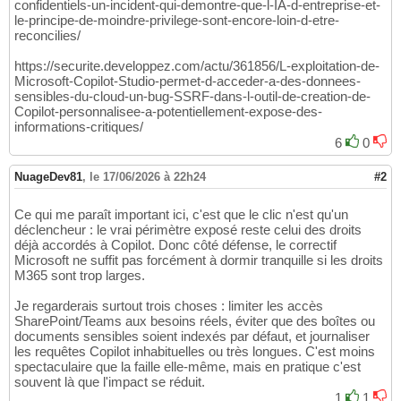
confidentiels-un-incident-qui-demontre-que-l-IA-d-entreprise-et-
le-principe-de-moindre-privilege-sont-encore-loin-d-etre-
reconcilies/
https://securite.developpez.com/actu/361856/L-exploitation-de-
Microsoft-Copilot-Studio-permet-d-acceder-a-des-donnees-
sensibles-du-cloud-un-bug-SSRF-dans-l-outil-de-creation-de-
Copilot-personnalisee-a-potentiellement-expose-des-
informations-critiques/
6
0
NuageDev81
,
le 17/06/2026 à 22h24
#2
Ce qui me paraît important ici, c'est que le clic n'est qu'un
déclencheur : le vrai périmètre exposé reste celui des droits
déjà accordés à Copilot. Donc côté défense, le correctif
Microsoft ne suffit pas forcément à dormir tranquille si les droits
M365 sont trop larges.
Je regarderais surtout trois choses : limiter les accès
SharePoint/Teams aux besoins réels, éviter que des boîtes ou
documents sensibles soient indexés par défaut, et journaliser
les requêtes Copilot inhabituelles ou très longues. C'est moins
spectaculaire que la faille elle-même, mais en pratique c'est
souvent là que l'impact se réduit.
1
1