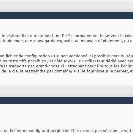
e le visiteur lise directement ton PHP : normalement le serveur l'exé
 fuite de code, une sauvegarde exposée, un mauvais déploiement, ou u
 un fichier de configuration PHP non versionné, si possible hors du répe
es plus restrictifs possibles ; et côté MySQL un utilisateur dédié avec s
ess n'apporte pas grand-chose si l'attaquant peut lire tous les fichie
 de la clé, la restreindre par domaine/IP si le fournisseur le permet, et
on du fichier de configuration (php.ini ?) je ne suis pas sûr que ce so