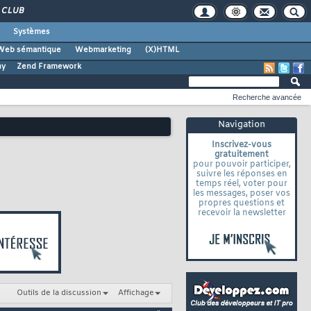
CLUB
Systèmes
Web sémantique
Webmarketing
(X)HTML
ny
Zend Framework
Recherche avancée
Navigation
Inscrivez-vous
gratuitement
pour pouvoir participer,
suivre les réponses en
temps réel, voter pour
les messages, poser vos
propres questions et
recevoir la newsletter
Outils de la discussion
Affichage