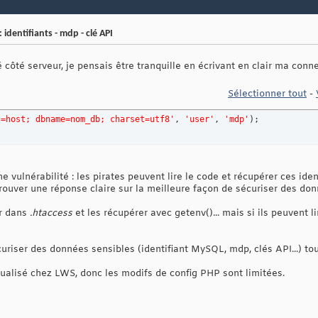
 identifiants - mdp - clé API
ôté serveur, je pensais être tranquille en écrivant en clair ma conn
Sélectionner tout
-
t=host; dbname=nom_db; charset=utf8'
, 
'user'
, 
'mdp'
)
;
e vulnérabilité : les pirates peuvent lire le code et récupérer ces ident
rouver une réponse claire sur la meilleure façon de sécuriser des don
er dans
.htaccess
et les récupérer avec getenv()... mais si ils peuvent li
riser des données sensibles (identifiant MySQL, mdp, clés API...) to
tualisé chez LWS, donc les modifs de config PHP sont limitées.