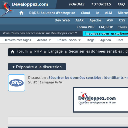
FORUMS
TUTORIELS
FAQ
DI/DSI Solutions d'entreprise
Cloud
IA
ALM
Micros
Dév. Web
AJAX
Apache
ASP
CSS
Forum PHP
FAQ PHP
Cours
Vous n'êtes pas encore inscrit sur Developpez.com ?
Inscrivez-vous gratuitem
Derniers messages
Actions
Réseau social
Blogs
Agenda
Chat
Forum
PHP
Langage
Sécuriser les données sensibles : id
+
Répondre à la discussion
Discussion :
Sécuriser les données sensibles : identifiants - 
Sujet :
Langage PHP