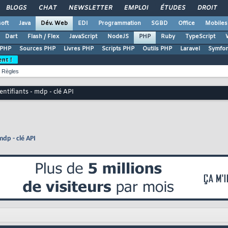
BLOGS
CHAT
NEWSLETTER
EMPLOI
ÉTUDES
DROIT
oft
Java
Dév. Web
EDI
Programmation
SGBD
Office
Mobiles
Dart
Flash / Flex
JavaScript
NodeJS
PHP
Ruby
TypeScript
 PHP
Sources PHP
Livres PHP
Scripts PHP
Outils PHP
Laravel
Symfo
ent !
Règles
entifiants - mdp - clé API
mdp - clé API