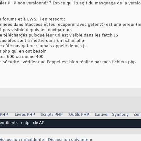
ier PHP non versionné" ? Est-ce qu'il s'agit du masquage de la version
s forums et à LWS. Il en ressort :
onnées dans htaccess et les récupérer avec getenv() est une erreur (
t pas visible depuis les navigateurs
re téléchargés puisque leur url est visible dans les fetch JS
ensibles sont à mettre dans un fichier.php
le côté navigateur : jamais appelé depuis js
s php qui en ont besoin
ictes 600 ou même 400
e sécurité : vérifier que l'appel est bien réalisé par mes fichiers php
 PHP
Livres PHP
Scripts PHP
Outils PHP
Laravel
Symfony
Zen
entifiants - mdp - clé API
iscussion précédente
|
Discussion suivante
»