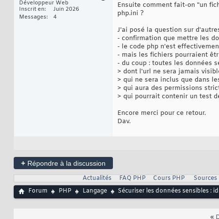
Développeur Web
Ensuite comment fait-on "un fich
Inscrit en
Juin 2026
php.ini ?
Messages
4
J'ai posé la question sur d'autre
- confirmation que mettre les d
- le code php n'est effectivemen
- mais les fichiers pourraient êt
- du coup : toutes les données s
> dont l'url ne sera jamais visib
> qui ne sera inclus que dans le
> qui aura des permissions str
> qui pourrait contenir un test d
Encore merci pour ce retour.
Dav.
+
Répondre à la discussion
Actualités
FAQ PHP
Cours PHP
Sources
Forum
PHP
Langage
Sécuriser les données sensibles : id
«
D