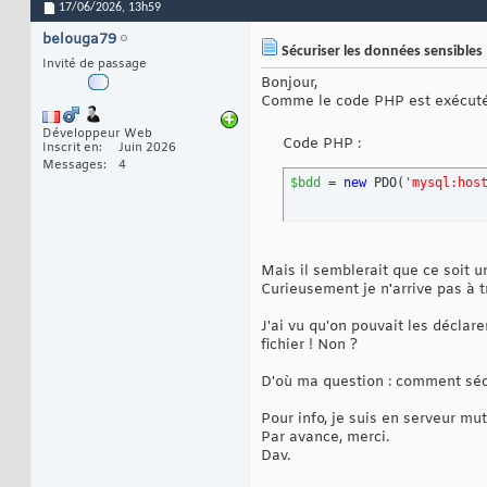
17/06/2026,
13h59
belouga79
Sécuriser les données sensibles :
Invité de passage
Bonjour,
Comme le code PHP est exécuté c
Développeur Web
Code PHP :
Inscrit en
Juin 2026
Messages
4
$bdd
 = 
new
 PDO
(
'mysql:hos
Mais il semblerait que ce soit un
Curieusement je n'arrive pas à t
J'ai vu qu'on pouvait les déclar
fichier ! Non ?
D'où ma question : comment sécu
Pour info, je suis en serveur mu
Par avance, merci.
Dav.