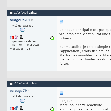
17/06/2026,
21h22
NuageDev81
Invité de passage
Le risque principal n'est pas qu
vrai problème, c'est plutôt une
fichiers.
Ingénieur validation
Inscrit en
Mai 2026
Sur mutualisé, je ferais simple :
Messages
28
l'application ; droits fichiers l
Mettre des variables dans .htacc
même logique : limiter les droits
fuiter.
18/06/2026,
10h39
belouga79
Invité de passage
Bonjour,
Merci pour cette réactivité.
Pour ce qui est de la modificati