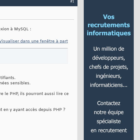
#1
exion à MySQL :
Visualiser dans une fenêtre à part
ifiants.
nées sensibles.
re le PHP, ils pourront aussi lire ce
ut en y ayant accès depuis PHP ?