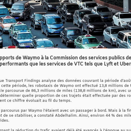
pports de Waymo à la Commission des services publics de
 performants que les services de VTC tels que Lyft et Uber
vue Transport Findings analyse des données couvrant la période d’ao
 cette période, les robotaxis de Waymo ont effectué 13,8 millions de t
ale parcourue de 86,3 millions de miles (138,8 millions de km), avec 
e déterminer quelle proportion de ces trajets était effectuée par des r
nt ce chiffre évoluait au fil du temps.
parcourus par Waymo l’étaient avec un passager à bord. Mais à la fin 
nt de se stabiliser, a constaté Abdelhalim. Ainsi, environ 44 % des m
ides.
nant la réduction du trafic avaient déjà été avancés à l’époque au su