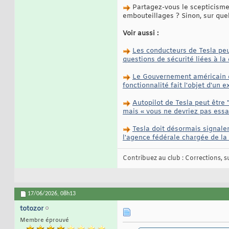
Partagez-vous le scepticisme 
embouteillages ? Sinon, sur quel
Voir aussi :
Les conducteurs de Tesla peu
questions de sécurité liées à la 
Le Gouvernement américain d
fonctionnalité fait l'objet d'un
Autopilot de Tesla peut être
mais « vous ne devriez pas essa
Tesla doit désormais signale
l'agence fédérale chargée de la 
Contribuez au club : Corrections, sug
17/06/2026,
08h13
totozor
Membre éprouvé