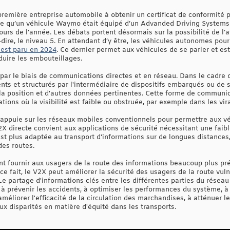
remière entreprise automobile à obtenir un certificat de conformité
e ce qu’un véhicule Waymo était équipé d’un Advanded Driving Systems 
urs de l’année. Les débats portent désormais sur la possibilité de l’
dire, le niveau 5. En attendant d’y être, les véhicules autonomes pou
est paru en 2024
. Ce dernier permet aux véhicules de se parler et est
éduire les embouteillages.
par le biais de communications directes et en réseau. Dans le cadre d
ts et structurés par l'intermédiaire de dispositifs embarqués ou de
 la position et d'autres données pertinentes. Cette forme de communi
ions où la visibilité est faible ou obstruée, par exemple dans les vir
s'appuie sur les réseaux mobiles conventionnels pour permettre aux vé
directe convient aux applications de sécurité nécessitant une faible
 plus adaptée au transport d'informations sur de longues distances,
 des routes.
fournir aux usagers de la route des informations beaucoup plus préc
e ce fait, le V2X peut améliorer la sécurité des usagers de la route vu
Le partage d'informations clés entre les différentes parties du résea
 à prévenir les accidents, à optimiser les performances du système, à 
 améliorer l'efficacité de la circulation des marchandises, à atténuer 
x disparités en matière d'équité dans les transports.