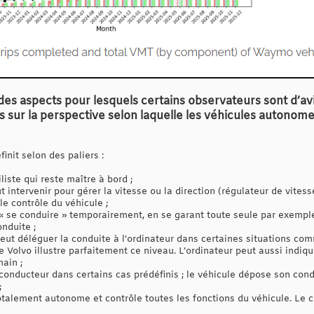
ie des aspects pour lesquels certains observateurs sont d’av
 sur la perspective selon laquelle les véhicules autonom
init selon des paliers :
liste qui reste maître à bord ;
t intervenir pour gérer la vitesse ou la direction (régulateur de vitess
e contrôle du véhicule ;
t « se conduire » temporairement, en se garant toute seule par exemple
nduite ;
peut déléguer la conduite à l’ordinateur dans certaines situations co
 Volvo illustre parfaitement ce niveau. L’ordinateur peut aussi indiqu
ain ;
conducteur dans certains cas prédéfinis ; le véhicule dépose son cond
;
 totalement autonome et contrôle toutes les fonctions du véhicule. Le 