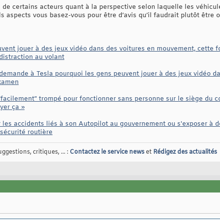
de certains acteurs quant à la perspective selon laquelle les véhic
s aspects vous basez-vous pour être d’avis qu’il faudrait plutôt être 
vent jouer à des jeux vidéo dans des voitures en mouvement, cette f
distraction au volant
emande à Tesla pourquoi les gens peuvent jouer à des jeux vidéo da
 examen
 "facilement" trompé pour fonctionner sans personne sur le siège du 
yer ça »
r les accidents liés à son Autopilot au gouvernement ou s'exposer à 
sécurité routière
gestions, critiques, ... :
Contactez le service news
et
Rédigez des actualités