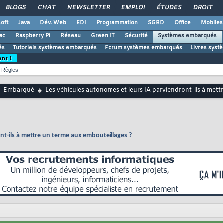
BLOGS
CHAT
NEWSLETTER
EMPLOI
ÉTUDES
DROIT
oft
Java
Dév. Web
EDI
Programmation
SGBD
Office
Mobiles
ac
Raspberry Pi
Réseau
Green IT
Sécurité
Systèmes embarqués
és
Tutoriels systèmes embarqués
Forum systèmes embarqués
Livres sys
ent !
Règles
Embarqué
Les véhicules autonomes et leurs IA parviendront-ils à mett
nt-ils à mettre un terme aux embouteillages ?