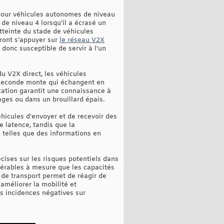
 pour véhicules autonomes de niveau
de niveau 4 lorsqu’il a écrasé un
atteinte du stade de véhicules
rront s’appuyer sur
le réseau V2X
 donc susceptible de servir à l’un
u V2X direct, les véhicules
 seconde monte qui échangent en
cation garantit une connaissance à
ages ou dans un brouillard épais.
hicules d'envoyer et de recevoir des
 latence, tandis que la
 telles que des informations en
ises sur les risques potentiels dans
lnérables à mesure que les capacités
u de transport permet de réagir de
améliorer la mobilité et
les incidences négatives sur