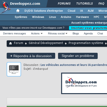
FORUMS
TUTORIELS
FAQ
DI/DSI Solutions d'entreprise
Cloud
IA
ALM
Micros
Systèmes
Windows
Linux
Arduino
Hardware
HPC
M
Accueil systèmes embarqu
Vous n'êtes pas encore inscrit sur Developpez.com ?
Inscrivez-vous gratuitem
Derniers messages
Actions
Réseau social
Blogs
Agenda
Chat
Forum
Général Développement
Programmation système
+
Signaler un problème
Répondre à la discussion
Discussion :
Les véhicules autonomes et leurs IA parviendro
Sujet :
Embarqué