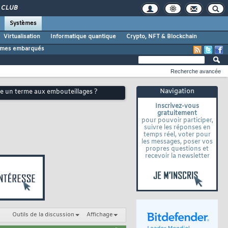
CLUB
Systèmes
Virtualisation
Informatique quantique
Crypto, NFT & Blockchain
tèmes embarqués
Recherche avancée
Navigation
re un terme aux embouteillages ?
Inscrivez-vous
gratuitement
pour pouvoir participer,
suivre les réponses en
temps réel, voter pour
les messages, poser vos
propres questions et
recevoir la newsletter
Outils de la discussion
Affichage