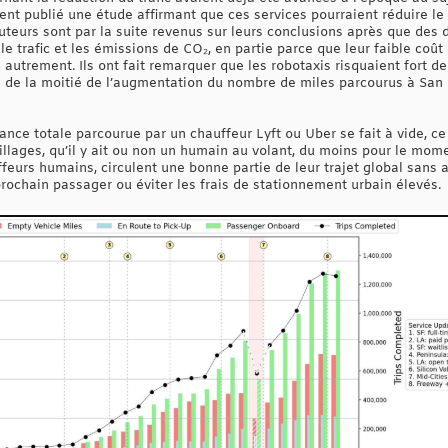
ent publié une étude affirmant que ces services pourraient réduire le
auteurs sont par la suite revenus sur leurs conclusions après que des
e trafic et les émissions de CO₂, en partie parce que leur faible coût 
its autrement. Ils ont fait remarquer que les robotaxis risquaient fort
 de la moitié de l’augmentation du nombre de miles parcourus à San 
tance totale parcourue par un chauffeur Lyft ou Uber se fait à vide, ce
lages, qu’il y ait ou non un humain au volant, du moins pour le momen
eurs humains, circulent une bonne partie de leur trajet global sans
 prochain passager ou éviter les frais de stationnement urbain élevés.