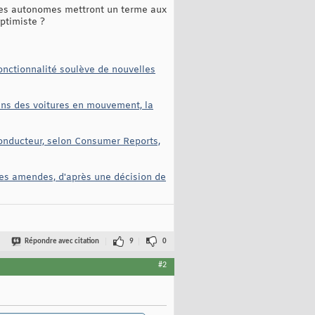
ules autonomes mettront un terme aux
optimiste ?
onctionnalité soulève de nouvelles
ns des voitures en mouvement, la
conducteur, selon Consumer Reports,
des amendes, d'après une décision de
Répondre avec citation
9
0
#2