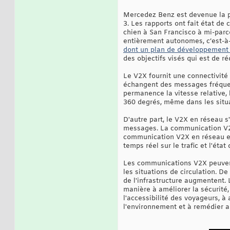
Mercedez Benz est devenue la p
3. Les rapports ont fait état d
chien à San Francisco à mi-parco
entièrement autonomes, c’est-à-
dont un plan de développement 
des objectifs visés qui est de r
Le V2X fournit une connectivité 
échangent des messages fréquen
permanence la vitesse relative,
360 degrés, même dans les situat
D'autre part, le V2X en réseau 
messages. La communication V2X 
communication V2X en réseau est
temps réel sur le trafic et l'état
Les communications V2X peuvent 
les situations de circulation. D
de l'infrastructure augmentent. 
manière à améliorer la sécurité,
l'accessibilité des voyageurs, à
l'environnement et à remédier au