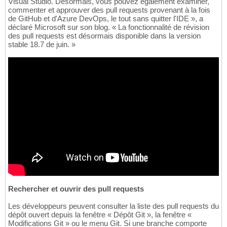
Visual Studio. Désormais, vous pouvez également examiner,
commenter et approuver des pull requests provenant à la fois
de GitHub et d'Azure DevOps, le tout sans quitter l'IDE », a
déclaré Microsoft sur son blog. « La fonctionnalité de révision
des pull requests est désormais disponible dans la version
stable 18.7 de juin. »
Rechercher et ouvrir des pull requests
Les développeurs peuvent consulter la liste des pull requests du
dépôt ouvert depuis la fenêtre « Dépôt Git », la fenêtre «
Modifications Git » ou le menu Git. Si une branche comporte