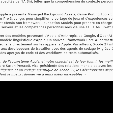
apacités de l'IA Siri, telles que la compréhension du contexte personne
 Apple a présenté Managed Background Assets, Game Porting Toolkit 4
 Pro 3, conçus pour simplifier le portage de jeux et d'expériences sp
nt étendu son framework Foundation Models pour prendre en charge l
 serveur et les compétences personnalisées via une seule API Swift n
er des modèles provenant d'Apple, d'Anthropic, de Google, d'OpenAI 
 modèle linguistique d'Apple. Un nouveau framework Core AI permett
échelle directement sur les appareils Apple. Par ailleurs, Xcode 27 i
aux développeurs de travailler avec des agents de codage IA grâce à 
, des aperçus de code et des workflows de tests automatisés.
de l’écosystème Apple, et notre objectif est de leur fournir les meill
laré Susan Prescott, vice-présidente des relations mondiales avec le
ligence et au codage agentique de Xcode 27, les développeurs dispos
font le mieux : donner vie à leurs idées incroyables.
»