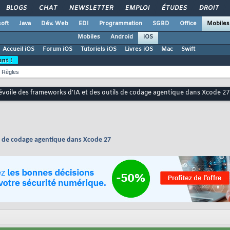
BLOGS
CHAT
NEWSLETTER
EMPLOI
ÉTUDES
DROIT
oft
Java
Dév. Web
EDI
Programmation
SGBD
Office
Mobiles
Mobiles
Android
iOS
Accueil iOS
Forum iOS
Tutoriels iOS
Livres iOS
Mac
Swift
ent !
Règles
voile des frameworks d'IA et des outils de codage agentique dans Xcode 27
ls de codage agentique dans Xcode 27