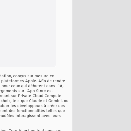
dation, conçus sur mesure en
 plateformes Apple. Afin de rendre
pour ceux qui débutent dans l’IA,
rgements sur l’App Store est
onnant sur Private Cloud Compute
choix, tels que Claude et Gemini, ou
aider les développeurs à créer des
ment des fonctionnalités telles que
modèles interagissent avec leurs
tion, Core AI est un tout nouveau