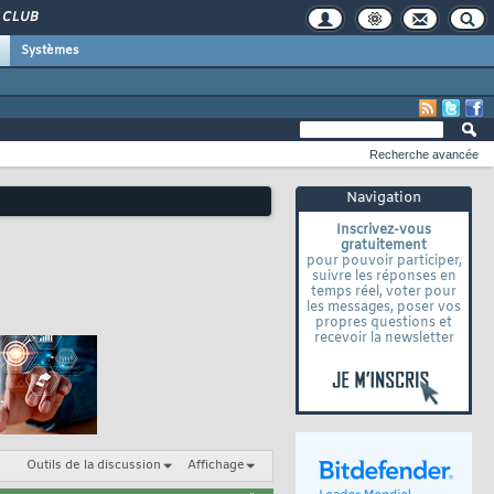
CLUB
Systèmes
Recherche avancée
Navigation
Inscrivez-vous
gratuitement
pour pouvoir participer,
suivre les réponses en
temps réel, voter pour
les messages, poser vos
propres questions et
recevoir la newsletter
Outils de la discussion
Affichage