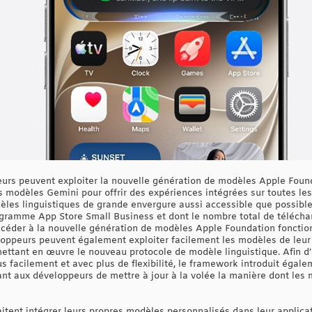
eurs peuvent exploiter la nouvelle génération de modèles Apple Foun
s modèles Gemini pour offrir des expériences intégrées sur toutes les
es linguistiques de grande envergure aussi accessible que possible 
ogramme App Store Small Business et dont le nombre total de télécha
accéder à la nouvelle génération de modèles Apple Foundation foncti
eloppeurs peuvent également exploiter facilement les modèles de leur 
mettant en œuvre le nouveau protocole de modèle linguistique. Afin d’
s facilement et avec plus de flexibilité, le framework introduit égale
ant aux développeurs de mettre à jour à la volée la manière dont les 
itent intégrer leurs propres modèles personnalisés dans leur applica