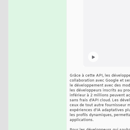
Grâce à cette API, les développ
collaboration avec Google et se
le développement avec des modèl
les développeurs inscrits au pr
inférieur à 2 millions peuvent 
sans frais d’API cloud. Les dév
ceux de tout autre fournisseur 
expériences d’IA adaptatives plu
les profils dynamiques, permett
applications.
Pour les développeurs qui souha