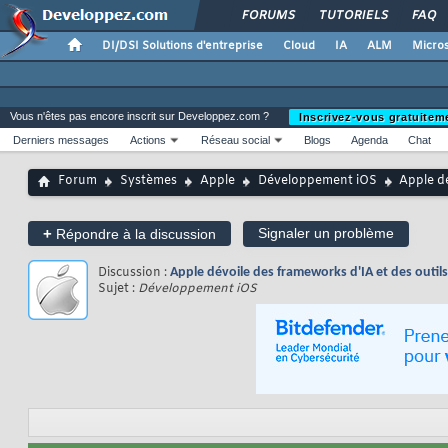
FORUMS
TUTORIELS
FAQ
DI/DSI Solutions d'entreprise
Cloud
IA
ALM
Micros
Vous n'êtes pas encore inscrit sur Developpez.com ?
Inscrivez-vous gratuitem
Derniers messages
Actions
Réseau social
Blogs
Agenda
Chat
Forum
Systèmes
Apple
Développement iOS
Apple dé
+
Signaler un problème
Répondre à la discussion
Discussion :
Apple dévoile des frameworks d'IA et des outi
Sujet :
Développement iOS