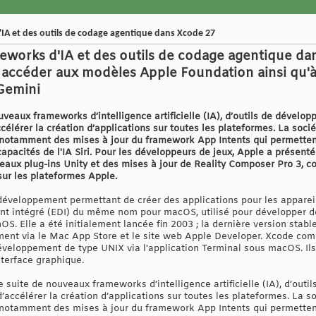
IA et des outils de codage agentique dans Xcode 27
eworks d'IA et des outils de codage agentique da
accéder aux modèles Apple Foundation ainsi qu'à 
Gemini
veaux frameworks d’intelligence artificielle (IA), d’outils de dévelo
élérer la création d’applications sur toutes les plateformes. La soci
, notamment des mises à jour du framework App Intents qui permette
capacités de l'IA Siri. Pour les développeurs de jeux, Apple a prése
eaux plug-ins Unity et des mises à jour de Reality Composer Pro 3, co
sur les plateformes Apple.
 développement permettant de créer des applications pour les apparei
 intégré (EDI) du même nom pour macOS, utilisé pour développer de
. Elle a été initialement lancée fin 2003 ; la dernière version stable 
ement via le Mac App Store et le site web Apple Developer. Xcode com
eloppement de type UNIX via l'application Terminal sous macOS. Il
nterface graphique.
suite de nouveaux frameworks d’intelligence artificielle (IA), d’out
accélérer la création d’applications sur toutes les plateformes. La s
, notamment des mises à jour du framework App Intents qui permette