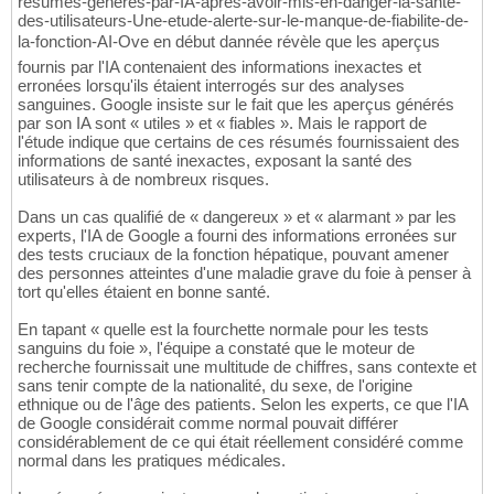
resumes-generes-par-IA-apres-avoir-mis-en-danger-la-sante-
des-utilisateurs-Une-etude-alerte-sur-le-manque-de-fiabilite-de-
la-fonction-AI-Ove en début dannée révèle que les aperçus
fournis par l'IA contenaient des informations inexactes et
erronées lorsqu'ils étaient interrogés sur des analyses
sanguines. Google insiste sur le fait que les aperçus générés
par son IA sont « utiles » et « fiables ». Mais le rapport de
l'étude indique que certains de ces résumés fournissaient des
informations de santé inexactes, exposant la santé des
utilisateurs à de nombreux risques.
Dans un cas qualifié de « dangereux » et « alarmant » par les
experts, l'IA de Google a fourni des informations erronées sur
des tests cruciaux de la fonction hépatique, pouvant amener
des personnes atteintes d'une maladie grave du foie à penser à
tort qu'elles étaient en bonne santé.
En tapant « quelle est la fourchette normale pour les tests
sanguins du foie », l'équipe a constaté que le moteur de
recherche fournissait une multitude de chiffres, sans contexte et
sans tenir compte de la nationalité, du sexe, de l'origine
ethnique ou de l'âge des patients. Selon les experts, ce que l'IA
de Google considérait comme normal pouvait différer
considérablement de ce qui était réellement considéré comme
normal dans les pratiques médicales.