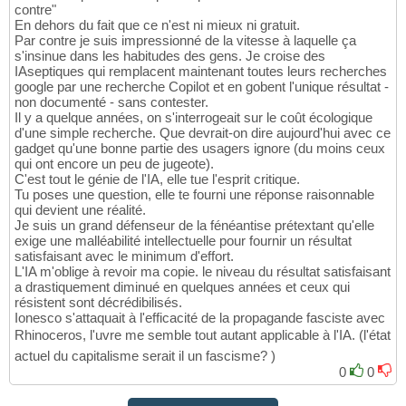
contre"
En dehors du fait que ce n'est ni mieux ni gratuit.
Par contre je suis impressionné de la vitesse à laquelle ça
s'insinue dans les habitudes des gens. Je croise des
IAseptiques qui remplacent maintenant toutes leurs recherches
google par une recherche Copilot et en gobent l'unique résultat -
non documenté - sans contester.
Il y a quelque années, on s'interrogeait sur le coût écologique
d'une simple recherche. Que devrait-on dire aujourd'hui avec ce
gadget qu'une bonne partie des usagers ignore (du moins ceux
qui ont encore un peu de jugeote).
C'est tout le génie de l'IA, elle tue l'esprit critique.
Tu poses une question, elle te fourni une réponse raisonnable
qui devient une réalité.
Je suis un grand défenseur de la fénéantise prétextant qu'elle
exige une malléabilité intellectuelle pour fournir un résultat
satisfaisant avec le minimum d'effort.
L'IA m'oblige à revoir ma copie. le niveau du résultat satisfaisant
a drastiquement diminué en quelques années et ceux qui
résistent sont décrédibilisés.
Ionesco s'attaquait à l'efficacité de la propagande fasciste avec
Rhinoceros, l'uvre me semble tout autant applicable à l'IA. (l'état
actuel du capitalisme serait il un fascisme? )
0
0