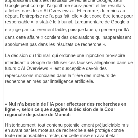
apparaissant dans les résultats de recherche Google, seul
Google peut corriger l'algorithme sous-jacent et les résultats
affichés dans les « AI Overviews ». Et comme, du moins au
départ, l'entreprise ne l'a pas fait, elle « doit donc être tenue pour
responsable », a statué le tribunal. Largumentaire de Google a
été jugé particulièrement faible, puisque laperçu généré par lIA
dans cette affaire « contient des déclarations qui napparaissent
absolument pas dans les résultats de recherche ».
La décision du tribunal  qui ordonne une injonction provisoire
interdisant à Google de diffuser ces fausses allégations dans de
futurs « AI Overviews »  est susceptible davoir des
répercussions mondiales dans la filière des moteurs de
recherche animés par lintelligence artificielle.
« Nul n'a besoin de l'IA pour effectuer des recherches en
ligne », selon ce que suggère la décision de la Cour
régionale de justice de Munich
Historiquement, tout contenu potentiellement préjudiciable mis
en avant par les moteurs de recherche a été protégé contre
toute responsabilité directe, car cette mise en avant était