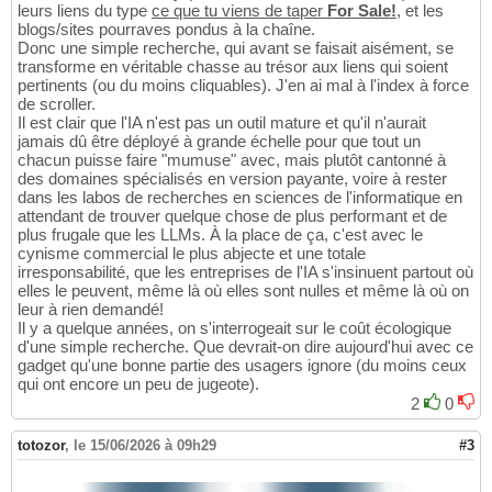
leurs liens du type
ce que tu viens de taper
For Sale!
, et les
blogs/sites pourraves pondus à la chaîne.
Donc une simple recherche, qui avant se faisait aisément, se
transforme en véritable chasse au trésor aux liens qui soient
pertinents (ou du moins cliquables). J'en ai mal à l'index à force
de scroller.
Il est clair que l'IA n'est pas un outil mature et qu'il n'aurait
jamais dû être déployé à grande échelle pour que tout un
chacun puisse faire "mumuse" avec, mais plutôt cantonné à
des domaines spécialisés en version payante, voire à rester
dans les labos de recherches en sciences de l'informatique en
attendant de trouver quelque chose de plus performant et de
plus frugale que les LLMs. À la place de ça, c'est avec le
cynisme commercial le plus abjecte et une totale
irresponsabilité, que les entreprises de l'IA s'insinuent partout où
elles le peuvent, même là où elles sont nulles et même là où on
leur à rien demandé!
Il y a quelque années, on s'interrogeait sur le coût écologique
d'une simple recherche. Que devrait-on dire aujourd'hui avec ce
gadget qu'une bonne partie des usagers ignore (du moins ceux
qui ont encore un peu de jugeote).
2
0
totozor
,
le 15/06/2026 à 09h29
#3