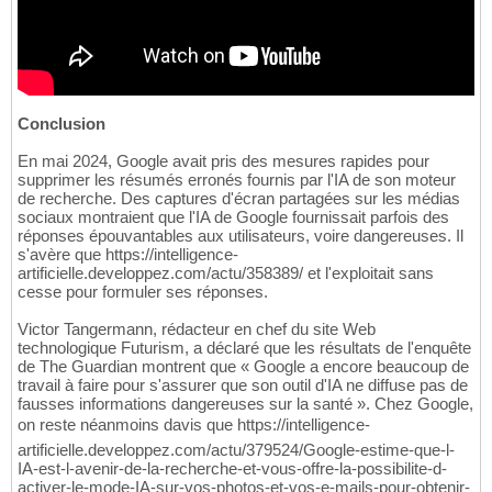
Conclusion
En mai 2024, Google avait pris des mesures rapides pour
supprimer les résumés erronés fournis par l'IA de son moteur
de recherche. Des captures d'écran partagées sur les médias
sociaux montraient que l'IA de Google fournissait parfois des
réponses épouvantables aux utilisateurs, voire dangereuses. Il
s'avère que https://intelligence-
artificielle.developpez.com/actu/358389/ et l'exploitait sans
cesse pour formuler ses réponses.
Victor Tangermann, rédacteur en chef du site Web
technologique Futurism, a déclaré que les résultats de l'enquête
de The Guardian montrent que « Google a encore beaucoup de
travail à faire pour s'assurer que son outil d'IA ne diffuse pas de
fausses informations dangereuses sur la santé ». Chez Google,
on reste néanmoins davis que https://intelligence-
artificielle.developpez.com/actu/379524/Google-estime-que-l-
IA-est-l-avenir-de-la-recherche-et-vous-offre-la-possibilite-d-
activer-le-mode-IA-sur-vos-photos-et-vos-e-mails-pour-obtenir-