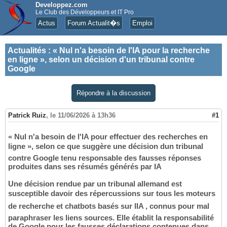
Developpez.com
Le Club des Développeurs et IT Pro
Actus
Forum Actualit�s
Emploi
Actualités
:
« Nul n'a besoin de l'IA pour la recherche
en ligne », selon un décision d'un tribunal contre
Google
Répondre à la discussion
Patrick Ruiz
,
le 11/06/2026 à 13h36
#1
« Nul n'a besoin de l'IA pour effectuer des recherches en
ligne », selon ce que suggère une décision dun tribunal
contre Google tenu responsable des fausses réponses
produites dans ses résumés générés par IA
Une décision rendue par un tribunal allemand est
susceptible davoir des répercussions sur tous les moteurs
de recherche et chatbots basés sur lIA , connus pour mal
paraphraser les liens sources. Elle établit la responsabilité
de Google pour les fausses déclarations contenues dans