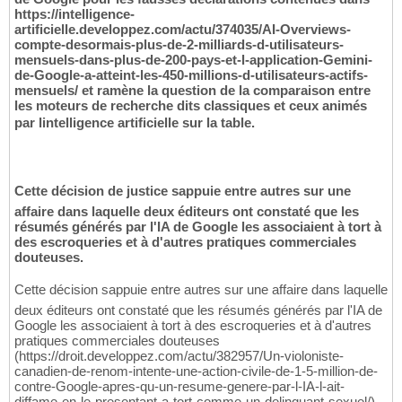
https://intelligence-
artificielle.developpez.com/actu/374035/AI-Overviews-
compte-desormais-plus-de-2-milliards-d-utilisateurs-
mensuels-dans-plus-de-200-pays-et-l-application-Gemini-
de-Google-a-atteint-les-450-millions-d-utilisateurs-actifs-
mensuels/ et ramène la question de la comparaison entre
les moteurs de recherche dits classiques et ceux animés
par lintelligence artificielle sur la table.
Cette décision de justice sappuie entre autres sur une
affaire dans laquelle deux éditeurs ont constaté que les
résumés générés par l'IA de Google les associaient à tort à
des escroqueries et à d'autres pratiques commerciales
douteuses.
Cette décision sappuie entre autres sur une affaire dans laquelle
deux éditeurs ont constaté que les résumés générés par l'IA de
Google les associaient à tort à des escroqueries et à d'autres
pratiques commerciales douteuses
(https://droit.developpez.com/actu/382957/Un-violoniste-
canadien-de-renom-intente-une-action-civile-de-1-5-million-de-
contre-Google-apres-qu-un-resume-genere-par-l-IA-l-ait-
diffame-en-le-presentant-a-tort-comme-un-delinquant-sexuel/).