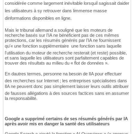
considérée comme largement inévitable lorsquil sagissait daider
les utilisateurs à sy retrouver dans limmense masse
dinformations disponibles en ligne.
Mais le tribunal allemand a souligné que les moteurs de
recherche basés sur l'IA ne bénéficient pas de ces mêmes
protections, car les résumés générés par l'IA ne fournissent
qu'« une fonction supplémentaire  une fonction sans laquelle
l'utilisation du moteur de recherche resterait (et reste) possible,
et sans laquelle les utilisateurs sont parfaitement capables de
trouver des résultats au milieu du « flot de données ».
En dautres termes, personne na besoin de lIA pour effectuer
des recherches sur Internet ; les entreprises spécialisées dans
lIA ne peuvent donc pas simplement laisser leurs outils attribuer
de fausses allégations à des sources factices sans en assumer
la responsabilité.
Google a supprimé certains de ses résumés générés par IA
après avoir mis en danger la santé des utilisateurs
Google Search a ajouté la fonction « AI Overviews » (« aperçus