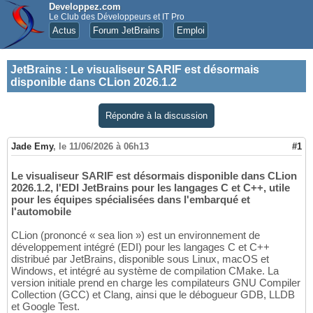
Developpez.com
Le Club des Développeurs et IT Pro
Actus
Forum JetBrains
Emploi
JetBrains
:
Le visualiseur SARIF est désormais
disponible dans CLion 2026.1.2
Répondre à la discussion
Jade Emy
,
le 11/06/2026 à 06h13
#1
Le visualiseur SARIF est désormais disponible dans CLion
2026.1.2, l'EDI JetBrains pour les langages C et C++, utile
pour les équipes spécialisées dans l'embarqué et
l'automobile
CLion (prononcé « sea lion ») est un environnement de
développement intégré (EDI) pour les langages C et C++
distribué par JetBrains, disponible sous Linux, macOS et
Windows, et intégré au système de compilation CMake. La
version initiale prend en charge les compilateurs GNU Compiler
Collection (GCC) et Clang, ainsi que le débogueur GDB, LLDB
et Google Test.