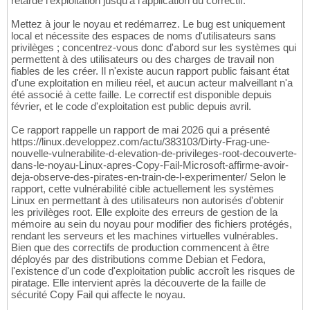
retarde l'exploitation jusqu'à l'application du correctif.
Mettez à jour le noyau et redémarrez. Le bug est uniquement
local et nécessite des espaces de noms d'utilisateurs sans
privilèges ; concentrez-vous donc d'abord sur les systèmes qui
permettent à des utilisateurs ou des charges de travail non
fiables de les créer. Il n'existe aucun rapport public faisant état
d'une exploitation en milieu réel, et aucun acteur malveillant n'a
été associé à cette faille. Le correctif est disponible depuis
février, et le code d'exploitation est public depuis avril.
Ce rapport rappelle un rapport de mai 2026 qui a présenté
https://linux.developpez.com/actu/383103/Dirty-Frag-une-
nouvelle-vulnerabilite-d-elevation-de-privileges-root-decouverte-
dans-le-noyau-Linux-apres-Copy-Fail-Microsoft-affirme-avoir-
deja-observe-des-pirates-en-train-de-l-experimenter/ Selon le
rapport, cette vulnérabilité cible actuellement les systèmes
Linux en permettant à des utilisateurs non autorisés d'obtenir
les privilèges root. Elle exploite des erreurs de gestion de la
mémoire au sein du noyau pour modifier des fichiers protégés,
rendant les serveurs et les machines virtuelles vulnérables.
Bien que des correctifs de production commencent à être
déployés par des distributions comme Debian et Fedora,
l'existence d'un code d'exploitation public accroît les risques de
piratage. Elle intervient après la découverte de la faille de
sécurité Copy Fail qui affecte le noyau.