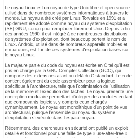
Le noyau Linux est un noyau de type Unix libre et open source
utilisé dans de nombreux systèmes informatiques à travers le
monde. Le noyau a été créé par Linus Torvalds en 1991 et a
rapidement été adopté comme noyau du système d'exploitation
(SE) GNU, conçu pour remplacer librement Unix. Depuis la fin
des années 1990, il est intégré à de nombreuses distributions
de systèmes d'exploitation, dont beaucoup portent le nom de
Linux. Android, utilisé dans de nombreux appareils mobiles et
embarqués, est l'un de ces systèmes d'exploitation basés sur
le noyau Linux.
La majeure partie du code du noyau est écrite en C tel qu'il est
pris en charge par la GNU Compiler Collection (GCC), qui
comporte des extensions allant au-delà du C standard. Le code
contient également du code assembleur pour la logique
spécifique à l'architecture, telle que l'optimisation de l'utilisation
de la mémoire et l'exécution des tâches. Le noyau présente une
conception modulaire permettant d'intégrer des modules en tant
que composants logiciels, y compris ceux chargés
dynamiquement. Le noyau est monolithique d'un point de vue
architectural, puisque l'ensemble du noyau du système
d'exploitation s'exécute dans l'espace noyau.
Récemment, des chercheurs en sécurité ont publié un exploit
détaillé et fonctionnel pour une faille de type « use-after-free »