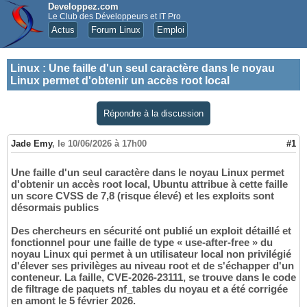
Developpez.com
Le Club des Développeurs et IT Pro
Actus
Forum Linux
Emploi
Linux
:
Une faille d'un seul caractère dans le noyau
Linux permet d'obtenir un accès root local
Répondre à la discussion
Jade Emy
,
le 10/06/2026 à 17h00
#1
Une faille d'un seul caractère dans le noyau Linux permet
d'obtenir un accès root local, Ubuntu attribue à cette faille
un score CVSS de 7,8 (risque élevé) et les exploits sont
désormais publics
Des chercheurs en sécurité ont publié un exploit détaillé et
fonctionnel pour une faille de type « use-after-free » du
noyau Linux qui permet à un utilisateur local non privilégié
d'élever ses privilèges au niveau root et de s'échapper d'un
conteneur. La faille, CVE-2026-23111, se trouve dans le code
de filtrage de paquets nf_tables du noyau et a été corrigée
en amont le 5 février 2026.