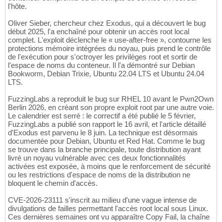
l'hôte.
Oliver Sieber, chercheur chez Exodus, qui a découvert le bug
début 2025, l'a enchaîné pour obtenir un accès root local
complet. L'exploit déclenche le « use-after-free », contourne les
protections mémoire intégrées du noyau, puis prend le contrôle
de l'exécution pour s'octroyer les privilèges root et sortir de
l'espace de noms du conteneur. Il l'a démontré sur Debian
Bookworm, Debian Trixie, Ubuntu 22.04 LTS et Ubuntu 24.04
LTS.
FuzzingLabs a reproduit le bug sur RHEL 10 avant le Pwn2Own
Berlin 2026, en créant son propre exploit root par une autre voie.
Le calendrier est serré : le correctif a été publié le 5 février,
FuzzingLabs a publié son rapport le 16 avril, et l'article détaillé
d'Exodus est parvenu le 8 juin. La technique est désormais
documentée pour Debian, Ubuntu et Red Hat. Comme le bug
se trouve dans la branche principale, toute distribution ayant
livré un noyau vulnérable avec ces deux fonctionnalités
activées est exposée, à moins que le renforcement de sécurité
ou les restrictions d'espace de noms de la distribution ne
bloquent le chemin d'accès.
CVE-2026-23111 s'inscrit au milieu d'une vague intense de
divulgations de failles permettant l'accès root local sous Linux.
Ces dernières semaines ont vu apparaître Copy Fail, la chaîne