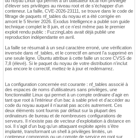
du noyau Linux qui permet à un utilisateur local non privilégié
d'élever ses privilèges au niveau root et de s'échapper d'un
conteneur. La faille, CVE-2026-23111, se trouve dans le code de
filtrage de paquets nf_tables du noyau et a été corrigée en
amont le 5 février 2026. Exodus Intelligence a publié son guide
technique complet le 8 juin, et ce n'est même pas le premier
exploit rendu public : FuzzingLabs avait déjà publié une
reproduction indépendante en avril.
La faille se résumait à un seul caractère erroné, une vérification
inversée dans nf_tables, et le correctif en amont l'a supprimé en
une seule ligne. Ubuntu attribue à cette faille un score CVSS de
7,8 (élevé). Si le paquet du noyau de votre distribution n'inclut
pas encore le correctif, mettez-le à jour et redémarrez.
La configuration concernée est courante : nf_tables associé à
des espaces de noms d'utilisateurs sans privilèges, une
fonctionnalité Linux qui permet à un compte ordinaire d'agir en
tant que root à l'intérieur d'un bac à sable privé et d'accéder au
code du noyau auquel il n'aurait pas accès autrement. Ces
deux éléments sont fournis par défaut sur la plupart des
ordinateurs de bureau et de nombreuses configurations de
serveurs. Il n'existe pas de vecteur d'exploitation à distance en
soi. Il s'agit d'un bug qu'un attaquant exploite après s'être
implanté, transformant un shell à privilèges limités, un
conteneur compromis ou un compte de service en root sur