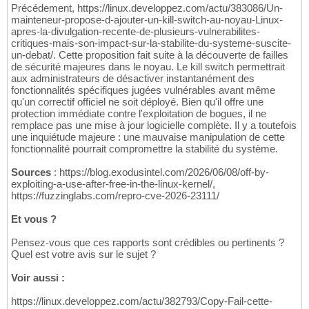
Précédement, https://linux.developpez.com/actu/383086/Un-
mainteneur-propose-d-ajouter-un-kill-switch-au-noyau-Linux-
apres-la-divulgation-recente-de-plusieurs-vulnerabilites-
critiques-mais-son-impact-sur-la-stabilite-du-systeme-suscite-
un-debat/. Cette proposition fait suite à la découverte de failles
de sécurité majeures dans le noyau. Le kill switch permettrait
aux administrateurs de désactiver instantanément des
fonctionnalités spécifiques jugées vulnérables avant même
qu'un correctif officiel ne soit déployé. Bien qu'il offre une
protection immédiate contre l'exploitation de bogues, il ne
remplace pas une mise à jour logicielle complète. Il y a toutefois
une inquiétude majeure : une mauvaise manipulation de cette
fonctionnalité pourrait compromettre la stabilité du système.
Sources
: https://blog.exodusintel.com/2026/06/08/off-by-
exploiting-a-use-after-free-in-the-linux-kernel/,
https://fuzzinglabs.com/repro-cve-2026-23111/
Et vous ?
Pensez-vous que ces rapports sont crédibles ou pertinents ?
Quel est votre avis sur le sujet ?
Voir aussi :
https://linux.developpez.com/actu/382793/Copy-Fail-cette-