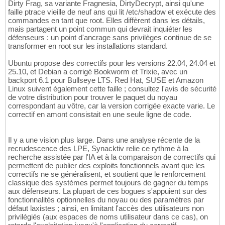
Dirty Frag, sa variante Fragnesia, DirtyDecrypt, ainsi qu'une
faille ptrace vieille de neuf ans qui lit /etc/shadow et exécute des
commandes en tant que root. Elles diffèrent dans les détails,
mais partagent un point commun qui devrait inquiéter les
défenseurs : un point d'ancrage sans privilèges continue de se
transformer en root sur les installations standard.
Ubuntu propose des correctifs pour les versions 22.04, 24.04 et
25.10, et Debian a corrigé Bookworm et Trixie, avec un
backport 6.1 pour Bullseye LTS. Red Hat, SUSE et Amazon
Linux suivent également cette faille ; consultez l'avis de sécurité
de votre distribution pour trouver le paquet du noyau
correspondant au vôtre, car la version corrigée exacte varie. Le
correctif en amont consistait en une seule ligne de code.
Il y a une vision plus large. Dans une analyse récente de la
recrudescence des LPE, Synacktiv relie ce rythme à la
recherche assistée par l'IA et à la comparaison de correctifs qui
permettent de publier des exploits fonctionnels avant que les
correctifs ne se généralisent, et soutient que le renforcement
classique des systèmes permet toujours de gagner du temps
aux défenseurs. La plupart de ces bogues s'appuient sur des
fonctionnalités optionnelles du noyau ou des paramètres par
défaut laxistes ; ainsi, en limitant l'accès des utilisateurs non
privilégiés (aux espaces de noms utilisateur dans ce cas), on