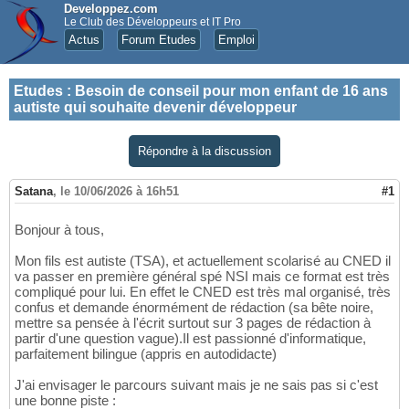
Developpez.com
Le Club des Développeurs et IT Pro
Actus
Forum Etudes
Emploi
Etudes
:
Besoin de conseil pour mon enfant de 16 ans
autiste qui souhaite devenir développeur
Répondre à la discussion
Satana
,
le 10/06/2026 à 16h51
#1
Bonjour à tous,
Mon fils est autiste (TSA), et actuellement scolarisé au CNED il
va passer en première général spé NSI mais ce format est très
compliqué pour lui. En effet le CNED est très mal organisé, très
confus et demande énormément de rédaction (sa bête noire,
mettre sa pensée à l'écrit surtout sur 3 pages de rédaction à
partir d'une question vague).Il est passionné d'informatique,
parfaitement bilingue (appris en autodidacte)
J'ai envisager le parcours suivant mais je ne sais pas si c'est
une bonne piste :