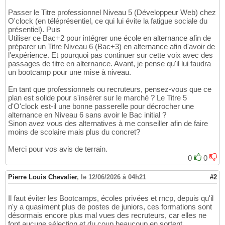
Passer le Titre professionnel Niveau 5 (Développeur Web) chez
O'clock (en téléprésentiel, ce qui lui évite la fatigue sociale du
présentiel). Puis
Utiliser ce Bac+2 pour intégrer une école en alternance afin de
préparer un Titre Niveau 6 (Bac+3) en alternance afin d'avoir de
l'expérience. Et pourquoi pas continuer sur cette voix avec des
passages de titre en alternance. Avant, je pense qu'il lui faudra
un bootcamp pour une mise à niveau.
En tant que professionnels ou recruteurs, pensez-vous que ce
plan est solide pour s'insérer sur le marché ? Le Titre 5
d'O'clock est-il une bonne passerelle pour décrocher une
alternance en Niveau 6 sans avoir le Bac initial ?
Sinon avez vous des alternatives à me conseiller afin de faire
moins de scolaire mais plus du concret?
Merci pour vos avis de terrain.
0
0
Pierre Louis Chevalier
,
le 12/06/2026 à 04h21
#2
Il faut éviter les Bootcamps, écoles privées et rncp, depuis qu'il
n'y a quasiment plus de postes de juniors, ces formations sont
désormais encore plus mal vues des recruteurs, car elles ne
font aucune sélection et du coup beaucoup en sortent