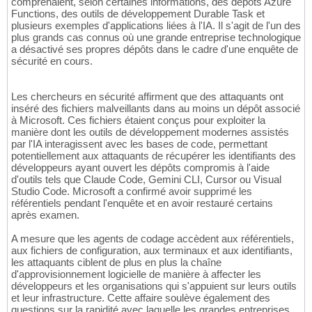
comprenaient, selon certaines informations, des dépôts Azure
Functions, des outils de développement Durable Task et
plusieurs exemples d'applications liées à l'IA. Il s'agit de l'un des
plus grands cas connus où une grande entreprise technologique
a désactivé ses propres dépôts dans le cadre d'une enquête de
sécurité en cours.
Les chercheurs en sécurité affirment que des attaquants ont
inséré des fichiers malveillants dans au moins un dépôt associé
à Microsoft. Ces fichiers étaient conçus pour exploiter la
manière dont les outils de développement modernes assistés
par l'IA interagissent avec les bases de code, permettant
potentiellement aux attaquants de récupérer les identifiants des
développeurs ayant ouvert les dépôts compromis à l'aide
d'outils tels que Claude Code, Gemini CLI, Cursor ou Visual
Studio Code. Microsoft a confirmé avoir supprimé les
référentiels pendant l'enquête et en avoir restauré certains
après examen.
A mesure que les agents de codage accèdent aux référentiels,
aux fichiers de configuration, aux terminaux et aux identifiants,
les attaquants ciblent de plus en plus la chaîne
d'approvisionnement logicielle de manière à affecter les
développeurs et les organisations qui s'appuient sur leurs outils
et leur infrastructure. Cette affaire soulève également des
questions sur la rapidité avec laquelle les grandes entreprises