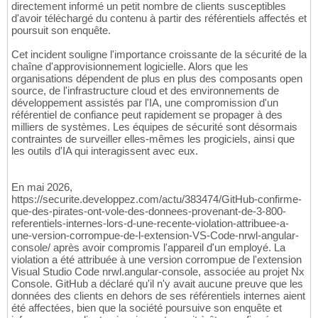
directement informé un petit nombre de clients susceptibles
d'avoir téléchargé du contenu à partir des référentiels affectés et
poursuit son enquête.
Cet incident souligne l'importance croissante de la sécurité de la
chaîne d'approvisionnement logicielle. Alors que les
organisations dépendent de plus en plus des composants open
source, de l'infrastructure cloud et des environnements de
développement assistés par l'IA, une compromission d'un
référentiel de confiance peut rapidement se propager à des
milliers de systèmes. Les équipes de sécurité sont désormais
contraintes de surveiller elles-mêmes les progiciels, ainsi que
les outils d'IA qui interagissent avec eux.
En mai 2026,
https://securite.developpez.com/actu/383474/GitHub-confirme-
que-des-pirates-ont-vole-des-donnees-provenant-de-3-800-
referentiels-internes-lors-d-une-recente-violation-attribuee-a-
une-version-corrompue-de-l-extension-VS-Code-nrwl-angular-
console/ après avoir compromis l'appareil d'un employé. La
violation a été attribuée à une version corrompue de l'extension
Visual Studio Code nrwl.angular-console, associée au projet Nx
Console. GitHub a déclaré qu'il n'y avait aucune preuve que les
données des clients en dehors de ses référentiels internes aient
été affectées, bien que la société poursuive son enquête et