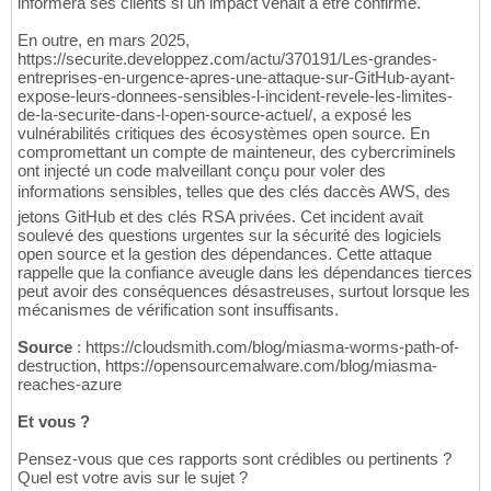
informera ses clients si un impact venait à être confirmé.
En outre, en mars 2025,
https://securite.developpez.com/actu/370191/Les-grandes-
entreprises-en-urgence-apres-une-attaque-sur-GitHub-ayant-
expose-leurs-donnees-sensibles-l-incident-revele-les-limites-
de-la-securite-dans-l-open-source-actuel/, a exposé les
vulnérabilités critiques des écosystèmes open source. En
compromettant un compte de mainteneur, des cybercriminels
ont injecté un code malveillant conçu pour voler des
informations sensibles, telles que des clés daccès AWS, des
jetons GitHub et des clés RSA privées. Cet incident avait
soulevé des questions urgentes sur la sécurité des logiciels
open source et la gestion des dépendances. Cette attaque
rappelle que la confiance aveugle dans les dépendances tierces
peut avoir des conséquences désastreuses, surtout lorsque les
mécanismes de vérification sont insuffisants.
Source
: https://cloudsmith.com/blog/miasma-worms-path-of-
destruction, https://opensourcemalware.com/blog/miasma-
reaches-azure
Et vous ?
Pensez-vous que ces rapports sont crédibles ou pertinents ?
Quel est votre avis sur le sujet ?