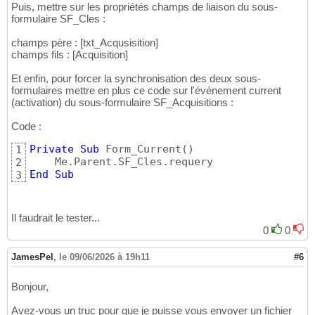
Puis, mettre sur les propriétés champs de liaison du sous-
formulaire SF_Cles :
champs père : [txt_Acqusisition]
champs fils : [Acquisition]
Et enfin, pour forcer la synchronisation des deux sous-
formulaires mettre en plus ce code sur l'événement current
(activation) du sous-formulaire SF_Acquisitions :
Code :
Private
Sub
 Form_Current
(
)
1
2
End
Sub
3
Il faudrait le tester...
0
0
JamesPel
,
le 09/06/2026 à 19h11
#6
Bonjour,
Avez-vous un truc pour que je puisse vous envoyer un fichier