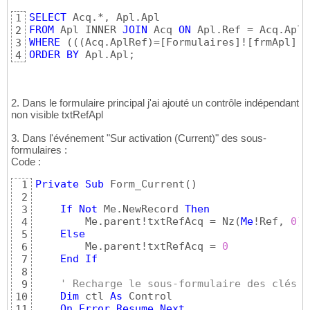
SELECT
1
FROM
 Apl INNER 
JOIN
 Acq 
ON
2
WHERE
(
(
(
Acq.AplRef
)
=
[
Formulaires
]
!
[
frmApl
]
!
[
3
ORDER
BY
 Apl.Apl;
4
2. Dans le formulaire principal j'ai ajouté un contrôle indépendant
non visible txtRefApl
3. Dans l'événement "Sur activation (Current)" des sous-
formulaires :
Code :
Private
Sub
 Form_Current
(
)
1
2
If
Not
 Me.NewRecord 
Then
3
        Me.parent!txtRefAcq = Nz
(
Me
!Ref, 
0
)
4
Else
5
        Me.parent!txtRefAcq = 
0
6
End
If
7
8
' Recharge le sous-formulaire des clés
9
Dim
 ctl 
As
 Control

10
On
Error
Resume
Next
11