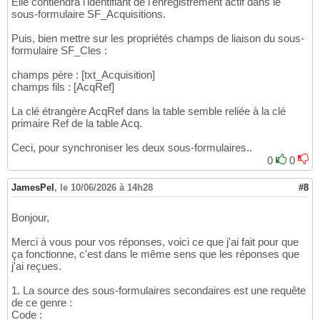
Elle contiendra l'identifiant de l'enregistrement actif dans le
sous-formulaire SF_Acquisitions.
Puis, bien mettre sur les propriétés champs de liaison du sous-
formulaire SF_Cles :
champs père : [txt_Acquisition]
champs fils : [AcqRef]
La clé étrangère AcqRef dans la table semble reliée à la clé
primaire Ref de la table Acq.
Ceci, pour synchroniser les deux sous-formulaires..
0
0
JamesPel
,
le 10/06/2026 à 14h28
#8
Bonjour,
Merci à vous pour vos réponses, voici ce que j'ai fait pour que
ça fonctionne, c'est dans le même sens que les réponses que
j'ai reçues.
1. La source des sous-formulaires secondaires est une requête
de ce genre :
Code :