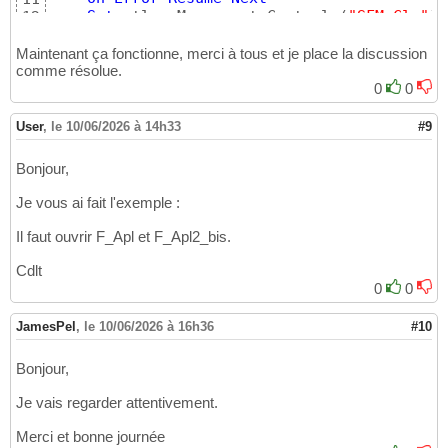
Set
 ctl = Me.parent.Controls
(
"SFM_Cle"
)
12
If
Not
 ctl 
Is
Nothing
Then
13
        ctl.Form.Requery

14
Maintenant ça fonctionne, merci à tous et je place la discussion
End
If
comme résolue.
15
16
0
0
End
Sub
17
User
,
le 10/06/2026 à 14h33
#9
Bonjour,
Je vous ai fait l'exemple :
Il faut ouvrir F_Apl et F_Apl2_bis.
Cdlt
0
0
JamesPel
,
le 10/06/2026 à 16h36
#10
Bonjour,
Je vais regarder attentivement.
Merci et bonne journée