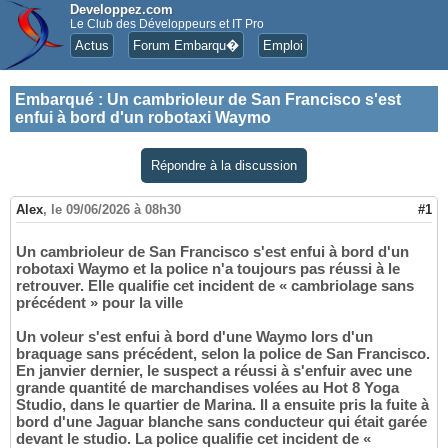
Developpez.com
Le Club des Développeurs et IT Pro
Actus
Forum Embarqu�
Emploi
Embarqué
:
Un cambrioleur de San Francisco s'est
enfui à bord d'un robotaxi Waymo
Répondre à la discussion
Alex
,
le 09/06/2026 à 08h30
#1
Un cambrioleur de San Francisco s'est enfui à bord d'un
robotaxi Waymo et la police n'a toujours pas réussi à le
retrouver. Elle qualifie cet incident de « cambriolage sans
précédent » pour la ville
Un voleur s'est enfui à bord d'une Waymo lors d'un
braquage sans précédent, selon la police de San Francisco.
En janvier dernier, le suspect a réussi à s'enfuir avec une
grande quantité de marchandises volées au Hot 8 Yoga
Studio, dans le quartier de Marina. Il a ensuite pris la fuite à
bord d'une Jaguar blanche sans conducteur qui était garée
devant le studio. La police qualifie cet incident de «