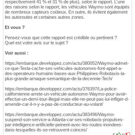
respectivement 41 % et 31 % de plus), selon le rapport. L'une
des raisons selon le rapport, les véhicules Waymo sont équipés
de nombreux capteurs coûteux. En outre, ils évitent également
les autoroutes et certaines autres zones.
Et vous ?
Pensez-vous que cette rapport est crédible ou pertinent ?
Quel est votre avis sur le sujet ?
Voir aussi :
https://embarque.developpez.com/actu/380052/Waymo-admet-
ce-que-Tesla-cache-ses-vehicules-autonomes-font-appel-a-
des-operateurs-humains-bases-aux-Philippines-Robotaxis-la-
plus-grande-arnaque-semantique-de-la-decennie-Tech/
https://embarque.developpez.com/actu/376397/La-police-
californienne-arrete-un-vehicule-autonome-Waymo-pour-avoir-
effectue-un-demi-tour-illegal-mais-elle-ne-peut-pas-lui-infliger-d-
amende-car-il-n-y-a-pas-de-conducteur-au-volant/
https://embarque.developpez.com/actu/383496/Waymo-
suspend-son-service-a-Atlanta-car-ses-robotaxis-propulses-
par-intelligence-artificielle-peinent-avec-les-routes-inondees-
dans-lesquelles-ils-se-retrouvent-coinces/