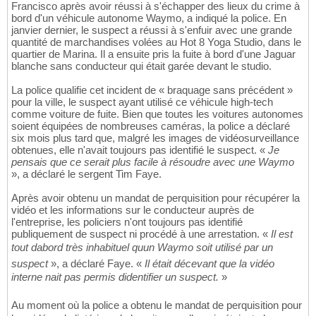
Francisco après avoir réussi à s'échapper des lieux du crime à
bord d'un véhicule autonome Waymo, a indiqué la police. En
janvier dernier, le suspect a réussi à s'enfuir avec une grande
quantité de marchandises volées au Hot 8 Yoga Studio, dans le
quartier de Marina. Il a ensuite pris la fuite à bord d'une Jaguar
blanche sans conducteur qui était garée devant le studio.
La police qualifie cet incident de « braquage sans précédent »
pour la ville, le suspect ayant utilisé ce véhicule high-tech
comme voiture de fuite. Bien que toutes les voitures autonomes
soient équipées de nombreuses caméras, la police a déclaré
six mois plus tard que, malgré les images de vidéosurveillance
obtenues, elle n'avait toujours pas identifié le suspect. «
Je
pensais que ce serait plus facile à résoudre avec une Waymo
», a déclaré le sergent Tim Faye.
Après avoir obtenu un mandat de perquisition pour récupérer la
vidéo et les informations sur le conducteur auprès de
l'entreprise, les policiers n'ont toujours pas identifié
publiquement de suspect ni procédé à une arrestation. «
Il est
tout dabord très inhabituel quun Waymo soit utilisé par un
suspect
», a déclaré Faye. «
Il était décevant que la vidéo
interne nait pas permis didentifier un suspect.
»
Au moment où la police a obtenu le mandat de perquisition pour