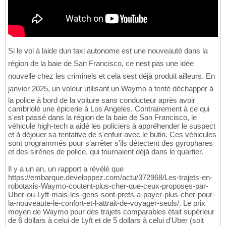
Si le vol à laide dun taxi autonome est une nouveauté dans la
région de la baie de San Francisco, ce nest pas une idée
nouvelle chez les criminels et cela sest déjà produit ailleurs. En
janvier 2025, un voleur utilisant un Waymo a tenté déchapper à
la police à bord de la voiture sans conducteur après avoir
cambriolé une épicerie à Los Angeles. Contrairement à ce qui
s'est passé dans la région de la baie de San Francisco, le
véhicule high-tech a aidé les policiers à appréhender le suspect
et à déjouer sa tentative de s'enfuir avec le butin. Ces véhicules
sont programmés pour s'arrêter s'ils détectent des gyrophares
et des sirènes de police, qui tournaient déjà dans le quartier.
Il y a un an, un rapport a révélé que
https://embarque.developpez.com/actu/372968/Les-trajets-en-
robotaxis-Waymo-coutent-plus-cher-que-ceux-proposes-par-
Uber-ou-Lyft-mais-les-gens-sont-prets-a-payer-plus-cher-pour-
la-nouveaute-le-confort-et-l-attrait-de-voyager-seuls/. Le prix
moyen de Waymo pour des trajets comparables était supérieur
de 6 dollars à celui de Lyft et de 5 dollars à celui d'Uber (soit