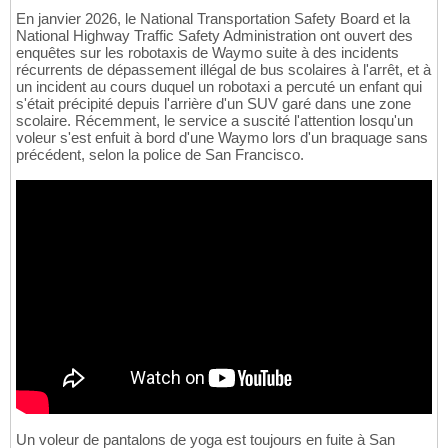
En janvier 2026, le National Transportation Safety Board et la
National Highway Traffic Safety Administration ont ouvert des
enquêtes sur les robotaxis de Waymo suite à des incidents
récurrents de dépassement illégal de bus scolaires à l'arrêt, et à
un incident au cours duquel un robotaxi a percuté un enfant qui
s'était précipité depuis l'arrière d'un SUV garé dans une zone
scolaire. Récemment, le service a suscité l'attention losqu'un
voleur s'est enfuit à bord d'une Waymo lors d'un braquage sans
précédent, selon la police de San Francisco.
Un voleur de pantalons de yoga est toujours en fuite à San