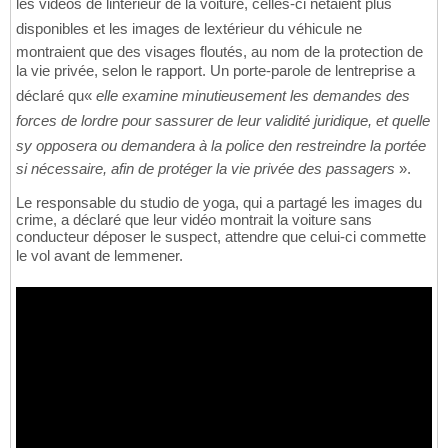
les vidéos de lintérieur de la voiture, celles-ci nétaient plus
disponibles et les images de lextérieur du véhicule ne
montraient que des visages floutés, au nom de la protection de
la vie privée, selon le rapport. Un porte-parole de lentreprise a
déclaré qu«
elle examine minutieusement les demandes des
forces de lordre pour sassurer de leur validité juridique, et quelle
sy opposera ou demandera à la police den restreindre la portée
si nécessaire, afin de protéger la vie privée des passagers
».
Le responsable du studio de yoga, qui a partagé les images du
crime, a déclaré que leur vidéo montrait la voiture sans
conducteur déposer le suspect, attendre que celui-ci commette
le vol avant de lemmener.