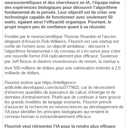
neuroscientifiques et des chercheurs en IA, l'équipe mène
des expériences biologiques pour découvrir l'algorithme
fondamental de la pensée. Leur objectif est de créer une
technologie capable de fonctionner avec seulement 50
watts, égalant ainsi l'efficacité organique. Pourtant, le
projet inspire peu de confiance quant à sa réussite.
Fondée par le neuroscientifique Thomas Reardon et l'ancien
dirigeant d'Amazon Rob Williams, Flourish est une startup est
sortie de l'ombre avec un objectif ambitieux : découvrir «
l'algorithme fondamental » du cerveau et s'en servir pour créer
une nouvelle forme d'IA radicalement plus efficace. Soutenue
par Jeff Bezos et dautres investisseurs de renom, la startup a
levé 500 millions de dollars pour une valorisation estimée à 2,5
milliards de dollars.
Flourish estime que https://intelligence-
artificielle.developpez.com/actu/377962/, car ils nécessitent
d'énormes quantités de puissance de calcul, d'énergie et de
données d'entraînement. Plutôt que de continuer à faire grossir
les grands modèles de langage existants, Flourish prévoit
d'associer la recherche en neurosciences au développement de
l'IA pour identifier les principes biologiques qui rendent le
cerveau humain si extraordinairement efficace.
Flourish veut réinventer l'IA pour la rendre plus efficace