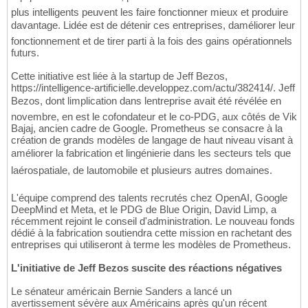
plus intelligents peuvent les faire fonctionner mieux et produire
davantage. Lidée est de détenir ces entreprises, daméliorer leur
fonctionnement et de tirer parti à la fois des gains opérationnels
futurs.
Cette initiative est liée à la startup de Jeff Bezos,
https://intelligence-artificielle.developpez.com/actu/382414/. Jeff
Bezos, dont limplication dans lentreprise avait été révélée en
novembre, en est le cofondateur et le co-PDG, aux côtés de Vik
Bajaj, ancien cadre de Google. Prometheus se consacre à la
création de grands modèles de langage de haut niveau visant à
améliorer la fabrication et lingénierie dans les secteurs tels que
laérospatiale, de lautomobile et plusieurs autres domaines.
L'équipe comprend des talents recrutés chez OpenAI, Google
DeepMind et Meta, et le PDG de Blue Origin, David Limp, a
récemment rejoint le conseil d'administration. Le nouveau fonds
dédié à la fabrication soutiendra cette mission en rachetant des
entreprises qui utiliseront à terme les modèles de Prometheus.
L'initiative de Jeff Bezos suscite des réactions négatives
Le sénateur américain Bernie Sanders a lancé un
avertissement sévère aux Américains après qu'un récent