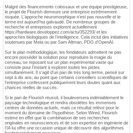
Malgré des financements colossaux et une équipe prestigieuse,
le projet de Flourish demeure une entreprise extrêmement
risquée. L'approche neuromorphique n'est pas nouvelle et le
terme est aujourd'hui galvaudé. De nombreux groupes de
recherche et entreprises explorent actuellement
https://hardware.developpez.com/actu/352293/ et les
approches biologiques de l'intelligence. Cela inclut des initiatives
soutenues par Meta ou par Sam Altman, PDG d'OpenAI.
Sur le plan méthodologique, les fondateurs admettent ne pas
encore posséder la solution pour reproduire la magie du
cerveau, se reposant sur un plan expérimental vaste qui
consiste pour l'instant à explorer toutes les pistes
simultanément. Il s'agit d'un pari de très long terme, pensé sur
sept à dix ans, au point que certains conseillers scientifiques de
l'entreprise confessent publiquement leurs doutes quant aux
chances réelles de succès.
Si le pari de Flourish réussit, il bouleversera indéniablement le
paysage technologique et rendra obsolètes les immenses
centres de données actuels, mais ce résultat relève pour le
moment du domaine de l'hypothèse. Selon Wired, Flourish
estime en effet que la combinaison de ses recherches
originales en neurosciences et de son expertise en ingénierie de
l'IA lui offre une occasion unique de découvrir des algorithmes
fondamentalement nouveaux.