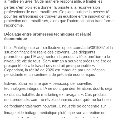
à mettre en uvre l'IA de manière responsable, à limiter les
pertes d'emplois et à donner la priorité à la reconversion
professionnelle des travailleurs. Ce plan souligne la nécessité
pour les entreprises de trouver un équilibre entre innovation et
protection des travailleurs, alors que l'automatisation transforme
l'économie.
Décalage entre promesses techniques et réalité
économique
https://intelligence-artificielle.developpez.com/actu/381536/ et la
situation financière réelle des citoyens. Les dirigeants
promettent que l'IA augmentera la productivité et améliorera le
niveau de vie de tous. Sam Altman a souvent prédit une ère de
prospérité où « le travail deviendrait presque inutile ».
Cependant, la réalité de 2026 est marquée par une inflation
persistante et un sentiment de précarité économique.
Edward Zitron estime que « beaucoup de nouvelles
technologies intégrant lIA ne sont que des itérations doutils déjà
existants, habillés de marketing extravagant ». Ces produits
sont présentés comme révolutionnaires alors quils ne font rien
de fondamentalement nouveau. Lindustrie se concentre sur
limage et le battage médiatique plutôt que sur la création de