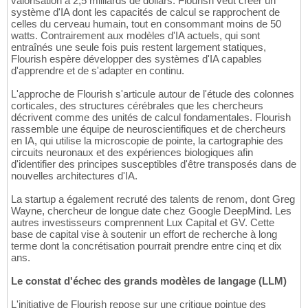
valorisation à 2,5 milliards de dollars. Flourish veut créer un
système d'IA dont les capacités de calcul se rapprochent de
celles du cerveau humain, tout en consommant moins de 50
watts. Contrairement aux modèles d'IA actuels, qui sont
entraînés une seule fois puis restent largement statiques,
Flourish espère développer des systèmes d'IA capables
d'apprendre et de s'adapter en continu.
L'approche de Flourish s'articule autour de l'étude des colonnes
corticales, des structures cérébrales que les chercheurs
décrivent comme des unités de calcul fondamentales. Flourish
rassemble une équipe de neuroscientifiques et de chercheurs
en IA, qui utilise la microscopie de pointe, la cartographie des
circuits neuronaux et des expériences biologiques afin
d'identifier des principes susceptibles d'être transposés dans de
nouvelles architectures d'IA.
La startup a également recruté des talents de renom, dont Greg
Wayne, chercheur de longue date chez Google DeepMind. Les
autres investisseurs comprennent Lux Capital et GV. Cette
base de capital vise à soutenir un effort de recherche à long
terme dont la concrétisation pourrait prendre entre cinq et dix
ans.
Le constat d'échec des grands modèles de langage (LLM)
L'initiative de Flourish repose sur une critique pointue des