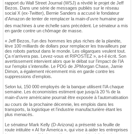
rapport du Wall Street Journal (WSJ) a révélé le projet de Jeff
Bezos. Dans une série de messages publiés sur le réseau
social X (ex-Twitter), Bernie Sanders a accusé le fondateur
d'Amazon de tenter de remplacer la main-d'uvre humaine par
des machines à une échelle sans précédent. Le sénateur a mis
en garde contre un chômage de masse.
« Jeff Bezos, l'un des hommes les plus riches de la planète,
lève 100 milliards de dollars pour remplacer les travailleurs par
des robots partout dans le monde. Les oligarques veulent tout.
Ça n'arrivera pas. Levez-vous et RIPOSTEZ », a-t-il écrit. Son
avertissement intervient alors que le débat sur l'impact de l'IA
sur l'emploi s'intensifie. Le PDG de JPMorgan Chase, Jamie
Dimon, a également récemment mis en garde contre les
suppressions d'emplois.
Selon lui, 150 000 employés de la banque utilisent l'IA chaque
semaine. Les économistes estiment que jusqu'à 20 % de la
main-d'uvre américaine pourrait être exposée à l'automatisation
au cours de la prochaine décennie, les emplois dans les
transports, la logistique et l'industrie manufacturière étant les
plus menacés.
Le sénateur Mark Kelly (D-Arizona) a présenté sa feuille de
route intitulée « AI for America », qui vise à aider les entreprises