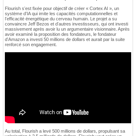
Flourish s'est fixée pour objectif de créer « Cortex AI », un
système d'IA qui imite les capacités computationnelles et
l'efficacité énergétique du cerveau humain. Le projet a su
convaincre Jeff Bezos et d'autres investisseurs, qui ont investi
massivement après avoir lu un argumentaire visionnaire. Après
avoir examiné la proposition des fondateurs, le fondateur
d'Amazon a investi 50 millions de dollars et aurait par la suite
renforcé son engagement.
Au total, Flourish a levé 500 millions de dollars, propulsant sa