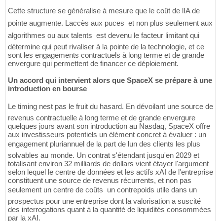
Cette structure se généralise à mesure que le coût de lIA de
pointe augmente. Laccès aux puces  et non plus seulement aux
algorithmes ou aux talents  est devenu le facteur limitant qui
détermine qui peut rivaliser à la pointe de la technologie, et ce
sont les engagements contractuels à long terme et de grande
envergure qui permettent de financer ce déploiement.
Un accord qui intervient alors que SpaceX se prépare à une
introduction en bourse
Le timing nest pas le fruit du hasard. En dévoilant une source de
revenus contractuelle à long terme et de grande envergure
quelques jours avant son introduction au Nasdaq, SpaceX offre
aux investisseurs potentiels un élément concret à évaluer : un
engagement pluriannuel de la part de lun des clients les plus
solvables au monde. Un contrat s'étendant jusqu'en 2029 et
totalisant environ 32 milliards de dollars vient étayer l'argument
selon lequel le centre de données et les actifs xAI de l'entreprise
constituent une source de revenus récurrents, et non pas
seulement un centre de coûts  un contrepoids utile dans un
prospectus pour une entreprise dont la valorisation a suscité
des interrogations quant à la quantité de liquidités consommées
par la xAI.