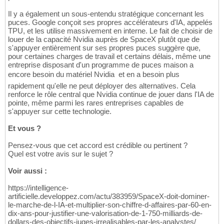
Il y a également un sous-entendu stratégique concernant les
puces. Google conçoit ses propres accélérateurs d'IA, appelés
TPU, et les utilise massivement en interne. Le fait de choisir de
louer de la capacité Nvidia auprès de SpaceX plutôt que de
s'appuyer entièrement sur ses propres puces suggère que,
pour certaines charges de travail et certains délais, même une
entreprise disposant d'un programme de puces maison a
encore besoin du matériel Nvidia  et en a besoin plus
rapidement qu'elle ne peut déployer des alternatives. Cela
renforce le rôle central que Nvidia continue de jouer dans l'IA de
pointe, même parmi les rares entreprises capables de
s'appuyer sur cette technologie.
Et vous ?
Pensez-vous que cet accord est crédible ou pertinent ?
Quel est votre avis sur le sujet ?
Voir aussi :
https://intelligence-
artificielle.developpez.com/actu/383959/SpaceX-doit-dominer-
le-marche-de-l-IA-et-multiplier-son-chiffre-d-affaires-par-60-en-
dix-ans-pour-justifier-une-valorisation-de-1-750-milliards-de-
dollars-des-objectifs-juges-irrealisables-par-les-analystes/