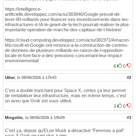
https://intelligence-
artificielle.developpez.com/actu/383846/Google-prevoit-de-
lever-80-milliards-pour-financer-ses-investissements-dans-les-
infrastructures-d-IA-le-geant-de-la-tech-pourrait-realiser-la-plus-
importante-operation-de-marche-des-capitaux-de-l-histoire/
https://cloud-computing.developpez.com/actu/381971/Amazon-
Microsoft-et-Google-ont-renonce-a-la-construction-de-centres-
de-donnees-de-plusieurs-milliards-en-raison-de-l-opposition-
locale-et-font-face-a-des-pressions-concernant-leur-impact-
environnemental/
6
0
Uther
,
le 08/06/2026 à 17h43
#2
C'est a double tranchant pour Space X, certes ça leur permet
de rentabiliser leur infrastructure, mais en même temps, c'est
un aveu que Grok est sous utilisé.
3
0
Mingolito
,
le 08/06/2026 à 19h09
#3
C'est ça, depuis qu'ELon Musk a désactivé "Femmes a poil"
sous X Grok ne sert plus à rien