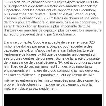
1-750-Mds-de-valorisation-visee-Project-Apex-serait-l-IPO-la-
plus-gigantesque-de-toute-l-histoire-des-marches-financiers/
L'opération, dont les détails ont été rapportés par Bloomberg
puis confirmés par Reuters, CNBC et le Wall Street Journal,
vise une valorisation de 1 750 milliards de dollars et une levée
de fonds pouvant atteindre 75 milliards. Si elle se concrétise, ce
serait l'introduction en bourse la plus importante de toute
l'histoire des marchés de capitaux, plus de deux fois supérieure
au record précédent détenu par Saudi Aramco.
Dans ce contexte, Google a accepté de verser environ 920
millions de dollars par mois à SpaceX pour accéder à des
capacités de calcul, s'appuyant ainsi sur l'infrastructure de
l'entreprise de fusées plutôt que de compter uniquement sur
ses propres centres de données. Signe de la rareté croissante
de la puissance de calcul dédiée à l'IA, cet accord, qui avoisine
le milliard de dollars par mois, est l'un des plus importants
engagements en matière de cloud computing jamais dévoilés,
et il met en évidence un paradoxe au cur de l'essor de l'IA :
même les entreprises les mieux équipées pour développer leur
propre infrastructure informatique ne parviennent pas à la
mettre en place assez rapidement.