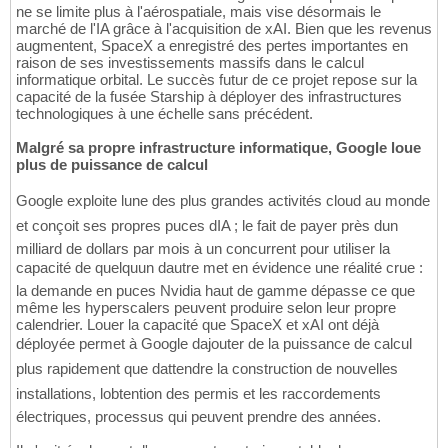
ne se limite plus à l'aérospatiale, mais vise désormais le
marché de l'IA grâce à l'acquisition de xAI. Bien que les revenus
augmentent, SpaceX a enregistré des pertes importantes en
raison de ses investissements massifs dans le calcul
informatique orbital. Le succès futur de ce projet repose sur la
capacité de la fusée Starship à déployer des infrastructures
technologiques à une échelle sans précédent.
Malgré sa propre infrastructure informatique, Google loue
plus de puissance de calcul
Google exploite lune des plus grandes activités cloud au monde
et conçoit ses propres puces dIA ; le fait de payer près dun
milliard de dollars par mois à un concurrent pour utiliser la
capacité de quelquun dautre met en évidence une réalité crue :
la demande en puces Nvidia haut de gamme dépasse ce que
même les hyperscalers peuvent produire selon leur propre
calendrier. Louer la capacité que SpaceX et xAI ont déjà
déployée permet à Google dajouter de la puissance de calcul
plus rapidement que dattendre la construction de nouvelles
installations, lobtention des permis et les raccordements
électriques, processus qui peuvent prendre des années.