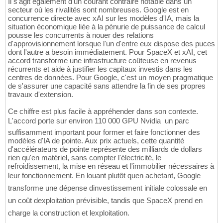
Il s'agit également d'un courant contraire notable dans un
secteur où les rivalités sont nombreuses. Google est en
concurrence directe avec xAI sur les modèles d'IA, mais la
situation économique liée à la pénurie de puissance de calcul
pousse les concurrents à nouer des relations
d'approvisionnement lorsque l'un d'entre eux dispose des puces
dont l'autre a besoin immédiatement. Pour SpaceX et xAI, cet
accord transforme une infrastructure coûteuse en revenus
récurrents et aide à justifier les capitaux investis dans les
centres de données. Pour Google, c'est un moyen pragmatique
de s'assurer une capacité sans attendre la fin de ses propres
travaux d'extension.
Ce chiffre est plus facile à appréhender dans son contexte.
L'accord porte sur environ 110 000 GPU Nvidia  un parc
suffisamment important pour former et faire fonctionner des
modèles d'IA de pointe. Aux prix actuels, cette quantité
d'accélérateurs de pointe représente des milliards de dollars
rien qu'en matériel, sans compter l'électricité, le
refroidissement, la mise en réseau et l'immobilier nécessaires à
leur fonctionnement. En louant plutôt quen achetant, Google
transforme une dépense dinvestissement initiale colossale en
un coût dexploitation prévisible, tandis que SpaceX prend en
charge la construction et lexploitation.