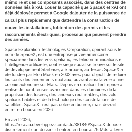
mémoire et des composants associés, dans des centres de
données liés à xAI. Louer la capacité que SpaceX et xAI ont
déjà déployée permet à Google dajouter de la puissance de
calcul plus rapidement que dattendre la construction de
nouvelles installations, lobtention des permis et les
raccordements électriques, processus qui peuvent prendre
des années.
Space Exploration Technologies Corporation, opérant sous le
nom de SpaceX, est une entreprise privée américaine
spécialisée dans les vols spatiaux, les télécommunications et
l'intelligence artificielle, dont le siège social se trouve sur le site
de développement Starbase, à Starbase, au Texas. SpaceX a
été fondée par Elon Musk en 2002 avec pour objectif de réduire
les coûts des lancements spatiaux, ouvrant ainsi la voie à une
colonie autonome sur Mars. Depuis sa création, l'entreprise a
réalisé de nombreuses avancées dans les domaines de la
propulsion des fusées, des lanceurs réutilisables, des vols
spatiaux habités et de la technologie des constellations de
satellites. SpaceX n'est pas cotée en bourse, mais devrait
entrer en bourse en 2026
En avril 2026,
https://reseau.developpez.com/actu/381840/SpaceX-depose-
discretement-son-dossier-d-entree-en-bourse-75-Mds-a-lever-