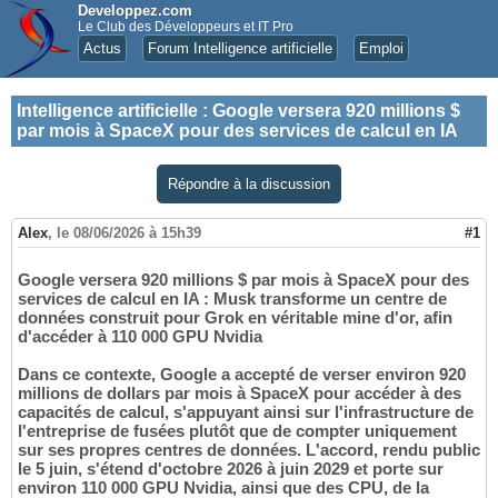
Developpez.com
Le Club des Développeurs et IT Pro
Actus
Forum Intelligence artificielle
Emploi
Intelligence artificielle
:
Google versera 920 millions $
par mois à SpaceX pour des services de calcul en IA
Répondre à la discussion
Alex
,
le 08/06/2026 à 15h39
#1
Google versera 920 millions $ par mois à SpaceX pour des
services de calcul en IA : Musk transforme un centre de
données construit pour Grok en véritable mine d'or, afin
d'accéder à 110 000 GPU Nvidia
Dans ce contexte, Google a accepté de verser environ 920
millions de dollars par mois à SpaceX pour accéder à des
capacités de calcul, s'appuyant ainsi sur l'infrastructure de
l'entreprise de fusées plutôt que de compter uniquement
sur ses propres centres de données. L'accord, rendu public
le 5 juin, s'étend d'octobre 2026 à juin 2029 et porte sur
environ 110 000 GPU Nvidia, ainsi que des CPU, de la