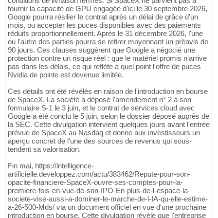
conditions de livraison fermes. Si SpaceX ne parvient pas à
fournir la capacité de GPU engagée d'ici le 30 septembre 2026,
Google pourra résilier le contrat après un délai de grâce d'un
mois, ou accepter les puces disponibles avec des paiements
réduits proportionnellement. Après le 31 décembre 2026, l'une
ou l'autre des parties pourra se retirer moyennant un préavis de
90 jours. Ces clauses suggèrent que Google a négocié une
protection contre un risque réel : que le matériel promis n'arrive
pas dans les délais, ce qui reflète à quel point l'offre de puces
Nvidia de pointe est devenue limitée.
Ces détails ont été révélés en raison de l'introduction en bourse
de SpaceX. La société a déposé l'amendement n° 2 à son
formulaire S-1 le 3 juin, et le contrat de services cloud avec
Google a été conclu le 5 juin, selon le dossier déposé auprès de
la SEC. Cette divulgation intervient quelques jours avant l'entrée
prévue de SpaceX au Nasdaq et donne aux investisseurs un
aperçu concret de l'une des sources de revenus qui sous-
tendent sa valorisation.
Fin mai, https://intelligence-
artificielle.developpez.com/actu/383462/Repute-pour-son-
opacite-financiere-SpaceX-ouvre-ses-comptes-pour-la-
premiere-fois-en-vue-de-son-IPO-En-plus-de-l-espace-la-
societe-vise-aussi-a-dominer-le-marche-de-l-IA-qu-elle-estime-
a-26-500-Mds/ via un document officiel en vue d'une prochaine
introduction en bourse. Cette divulgation révèle que l'entreprise