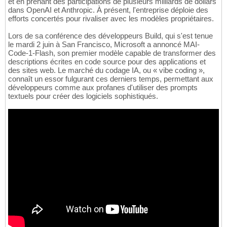
et en prenant des participations de plusieurs milliards de dollars
dans OpenAI et Anthropic. À présent, l'entreprise déploie des
efforts concertés pour rivaliser avec les modèles propriétaires.
Lors de sa conférence des développeurs Build, qui s'est tenue
le mardi 2 juin à San Francisco, Microsoft a annoncé MAI-
Code-1-Flash, son premier modèle capable de transformer des
descriptions écrites en code source pour des applications et
des sites web. Le marché du codage IA, ou « vibe coding »,
connaît un essor fulgurant ces derniers temps, permettant aux
développeurs comme aux profanes d'utiliser des prompts
textuels pour créer des logiciels sophistiqués.