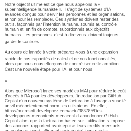
Notre objectif ultime est ce que nous appelons la «
superintelligence humaniste ». Il s'agit de systèmes d'IA
avancés conçus pour servir les personnes et les organisations,
et non pour les remplacer. Ces systèmes doivent rester des
outils, façonnés par l'intention humaine, soumis au contrôle
humain et, en fin de compte, subordonnés aux objectifs
humains. Les personnes  c'est-à-dire vous  doivent toujours
garder le contrôle.
Au cours de lannée à venir, préparez-vous à une expansion
rapide de nos capacités de calcul et de nos fonctionnalités,
alors que nous nous efforçons de concrétiser cette ambition.
Cest une nouvelle étape pour lIA, et pour nous.
»
Alors que Microsoft lance ses modèles MAI pour réduire le coût
d'accès à l'IA pour les développeurs, l'introduction par GitHub
Copilot d'un nouveau système de facturation à l'usage a suscité
un vif mécontentement parmi les utilisateurs. En effet,
https://microsoft.developpez.com/actu/383789/Des-
developpeurs-mecontents-menacent-d-abandonner-GitHub-
Copilot-alors-que-la-facturation-basee-sur-l-utilisation-s-impose-
des-abonnes-rapportent-avoir-epuise-leurs-credits-mensuels-
en-quelques-jours/, affirmant avoir épuisé leurs crédits