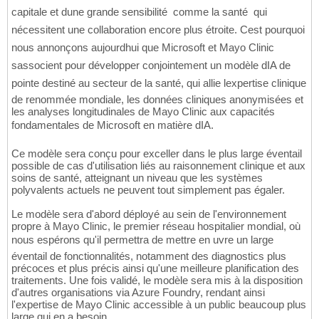
capitale et dune grande sensibilité  comme la santé  qui
nécessitent une collaboration encore plus étroite. Cest pourquoi
nous annonçons aujourdhui que Microsoft et Mayo Clinic
sassocient pour développer conjointement un modèle dIA de
pointe destiné au secteur de la santé, qui allie lexpertise clinique
de renommée mondiale, les données cliniques anonymisées et
les analyses longitudinales de Mayo Clinic aux capacités
fondamentales de Microsoft en matière dIA.
Ce modèle sera conçu pour exceller dans le plus large éventail
possible de cas d'utilisation liés au raisonnement clinique et aux
soins de santé, atteignant un niveau que les systèmes
polyvalents actuels ne peuvent tout simplement pas égaler.
Le modèle sera d'abord déployé au sein de l'environnement
propre à Mayo Clinic, le premier réseau hospitalier mondial, où
nous espérons qu'il permettra de mettre en uvre un large
éventail de fonctionnalités, notamment des diagnostics plus
précoces et plus précis ainsi qu'une meilleure planification des
traitements. Une fois validé, le modèle sera mis à la disposition
d'autres organisations via Azure Foundry, rendant ainsi
l'expertise de Mayo Clinic accessible à un public beaucoup plus
large qui en a besoin.