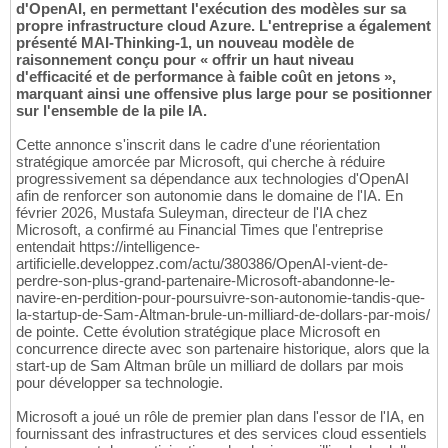
d'OpenAI, en permettant l'exécution des modèles sur sa
propre infrastructure cloud Azure. L'entreprise a également
présenté MAI-Thinking-1, un nouveau modèle de
raisonnement conçu pour « offrir un haut niveau
d'efficacité et de performance à faible coût en jetons »,
marquant ainsi une offensive plus large pour se positionner
sur l'ensemble de la pile IA.
Cette annonce s'inscrit dans le cadre d'une réorientation
stratégique amorcée par Microsoft, qui cherche à réduire
progressivement sa dépendance aux technologies d'OpenAI
afin de renforcer son autonomie dans le domaine de l'IA. En
février 2026, Mustafa Suleyman, directeur de l'IA chez
Microsoft, a confirmé au Financial Times que l'entreprise
entendait https://intelligence-
artificielle.developpez.com/actu/380386/OpenAI-vient-de-
perdre-son-plus-grand-partenaire-Microsoft-abandonne-le-
navire-en-perdition-pour-poursuivre-son-autonomie-tandis-que-
la-startup-de-Sam-Altman-brule-un-milliard-de-dollars-par-mois/
de pointe. Cette évolution stratégique place Microsoft en
concurrence directe avec son partenaire historique, alors que la
start-up de Sam Altman brûle un milliard de dollars par mois
pour développer sa technologie.
Microsoft a joué un rôle de premier plan dans l'essor de l'IA, en
fournissant des infrastructures et des services cloud essentiels