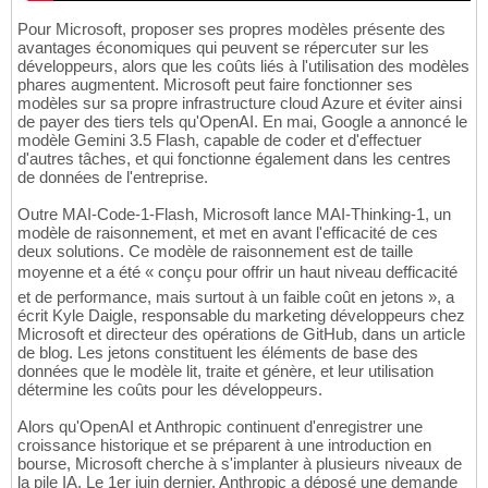
Pour Microsoft, proposer ses propres modèles présente des
avantages économiques qui peuvent se répercuter sur les
développeurs, alors que les coûts liés à l'utilisation des modèles
phares augmentent. Microsoft peut faire fonctionner ses
modèles sur sa propre infrastructure cloud Azure et éviter ainsi
de payer des tiers tels qu'OpenAI. En mai, Google a annoncé le
modèle Gemini 3.5 Flash, capable de coder et d'effectuer
d'autres tâches, et qui fonctionne également dans les centres
de données de l'entreprise.
Outre MAI-Code-1-Flash, Microsoft lance MAI-Thinking-1, un
modèle de raisonnement, et met en avant l'efficacité de ces
deux solutions. Ce modèle de raisonnement est de taille
moyenne et a été « conçu pour offrir un haut niveau defficacité
et de performance, mais surtout à un faible coût en jetons », a
écrit Kyle Daigle, responsable du marketing développeurs chez
Microsoft et directeur des opérations de GitHub, dans un article
de blog. Les jetons constituent les éléments de base des
données que le modèle lit, traite et génère, et leur utilisation
détermine les coûts pour les développeurs.
Alors qu'OpenAI et Anthropic continuent d'enregistrer une
croissance historique et se préparent à une introduction en
bourse, Microsoft cherche à s'implanter à plusieurs niveaux de
la pile IA. Le 1er juin dernier, Anthropic a déposé une demande