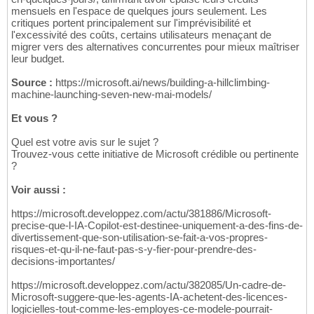
mensuels en l'espace de quelques jours seulement. Les
critiques portent principalement sur l'imprévisibilité et
l'excessivité des coûts, certains utilisateurs menaçant de
migrer vers des alternatives concurrentes pour mieux maîtriser
leur budget.
Source :
https://microsoft.ai/news/building-a-hillclimbing-
machine-launching-seven-new-mai-models/
Et vous ?
Quel est votre avis sur le sujet ?
Trouvez-vous cette initiative de Microsoft crédible ou pertinente
?
Voir aussi :
https://microsoft.developpez.com/actu/381886/Microsoft-
precise-que-l-IA-Copilot-est-destinee-uniquement-a-des-fins-de-
divertissement-que-son-utilisation-se-fait-a-vos-propres-
risques-et-qu-il-ne-faut-pas-s-y-fier-pour-prendre-des-
decisions-importantes/
https://microsoft.developpez.com/actu/382085/Un-cadre-de-
Microsoft-suggere-que-les-agents-IA-achetent-des-licences-
logicielles-tout-comme-les-employes-ce-modele-pourrait-