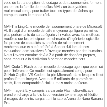
voix, de la transcription, du codage et du raisonnement forment
ensemble la famille de modèles MAI : un écosystème
multimodal conçu pour traiter tous les types de tâches qui
comptent dans le monde réel.
MAI-Thinking-1, le modèle de raisonnement phare de Microsoft
AI. Il s'agit d'un modèle de taille moyenne qui figure parmi les
plus performants de sa catégorie : il rivalise avec les meilleurs
modèles sur les principaux benchmarks d'ingénierie logicielle,
fait preuve de capacités avancées de raisonnement
mathématique et a été préféré à Sonnet 4.6 lors de nos
évaluations comparatives à l'aveugle menées par des humains.
Nous l'avons entraîné de A à Z à partir de données propres,
sans recourir à la distillation à partir de modèles tiers.
MAI-Code-1-Flash est un modèle de codage agentique optimisé
pour l'inférence. Ce modèle est spécialement conçu pour
GitHub Copilot, VS Code et la pile Microsoft, dans lesquels il est
profondément intégré. Avec ses 5 milliards de paramètres
actifs, il est comparable à Haiku, mais moins coûteux.
MAI-Image-2.5, y compris sa variante Flash ultra-efficace,
prend en charge à la fois la conversion texte-image et l'édition
d'images de pointe, surpassant le score Arena de Nano Banana
Pro.