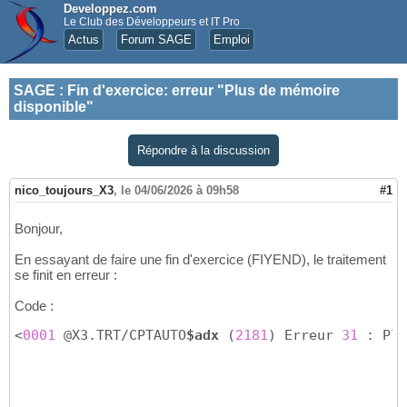
Developpez.com
Le Club des Développeurs et IT Pro
Actus
Forum SAGE
Emploi
SAGE
:
Fin d'exercice: erreur "Plus de mémoire
disponible"
Répondre à la discussion
nico_toujours_X3
,
le 04/06/2026 à 09h58
#1
Bonjour,
En essayant de faire une fin d'exercice (FIYEND), le traitement
se finit en erreur :
Code :
<
0001
 @X3.TRT/CPTAUTO
$adx
(
2181
)
 Erreur 
31
 : Plu