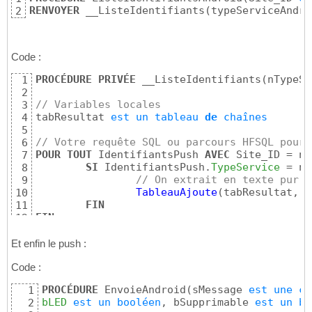
18
87
			
104
RENVOYER
 __ListeIdentifiants
(
typeServiceAndro
2
IdentifiantsPush.
IdentifiantService
 = sIdent
19
SINON
88
105
IdentifiantsPush.
InfoPerso
 = sInfoPerso

20
	MsgSMS 
est
une
chaîne
89
// 
106
IdentifiantsPush.
TypeService
 = nTypeService

21
90
			
107
IdentifiantsPush.
Site_ID
 = Site_ID

22
	MsgSMS = 
(
","
 + 
"PAS"
 + 
","
 + nIDCli
91
Code :
FIN
108
23
92
109
// Ajout dans la base
24
PROCÉDURE
PRIVÉE
 __ListeIdentifiants
(
nTypeSe
1
	SMS2CDC
(
MsgSMS
)
93
FIN
110
SI
PAS
HAjoute
(
IdentifiantsPush
)
ALORS
25
2
FIN
94
//		FAIRE
111
ExceptionDéclenche
(
1
,
"Echec de l'ajo
26
// Variables locales
3
95
//			RENVOYER "EXCEPT
112
FIN
27
tabResultat 
est
un
tableau
de
chaînes
4
//ferme(FEN_Problème_à_signaler)
96
//		fin
113
28
5
gnActiverTimer = 
1
97
FIN
114
RENVOYER
Vrai
29
// Votre requête SQL ou parcours HFSQL pour 
6
gnAffichage = 
0
98
//	
115
POUR
TOUT
 IdentifiantsPush 
AVEC
 Site_ID = nS
7
FEN_Menu_principal..
Plan
 = plprincipal
99
SINON
116
SI
 IdentifiantsPush.
TypeService
 = nT
8
RENVOYER
"Aucun identifiant stocké
117
// On extrait en texte pur e
9
FIN
118
TableauAjoute
(
tabResultat, 
S
10
119
FIN
11
RENVOYER
""
120
FIN
12
13
RENVOYER
 tabResultat
14
Et enfin le push :
Code :
PROCÉDURE
 EnvoieAndroid
(
sMessage 
est
une
ch
1
bLED
est
un
booléen
, bSupprimable 
est
un
bo
2