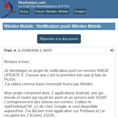
Developpez.com
Le Club des Développeurs et IT Pro
Actus
Forum Windev Mobile
Emploi
Windev Mobile
:
Notification push Windev Mobile
Répondre à la discussion
Fred_rt
,
le 03/06/2026 à 16h57
#1
Bonjour à tous,
Je développe un projet de notification push en version WM28
UPDATE 5. J'avoue que c'est la première fois que je fais du
PUSH.
J'ai utilisé comme base l'exemple fourni par Windev.
Mon projet comprend donc 2 applications Android, une qui
envoie et l'autre qui reçoit les push et un service web SOAP.
L'enregistrement des tokens est correct. J'utilise le
npeFirebaseCM_v1 de chez Google, le seul disponible
aujourd'hui. J'ai déclaré mon application sur Firebase et j'ai
récupéré les 2 fichiers JSON.