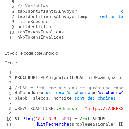
4
// Variables
5
tabIdentifiantsAEnvoyer 		
est
6
tabIdentifiantsAEnvoyerTemp 	
est
un
tabl
7
ListeReponse 		
8
bufIdentifiant		
9
tabTokensInvalides 
10
nNbTokensInvalides
11
12
13
14
Et voici le code côté Android:
SI
 gsCléAPIAndroid = 
""
ALORS
15
Code :
RENVOYER
"Veuillez saisie une clé G
16
FIN
17
1
18
PROCÉDURE
 PbASignaler
(
LOCAL
 nIDPbasignaler 
e
2
// Chemin du fichier sur le serveur d'appli
19
3
sCheminFichierJson = 
fRepExe
(
)
 + 
[
"\"
]
 + 
"C
20
//PAS = Problème à signaler après une ronde
4
21
dhDateHeure 
est
une
DateHeure
 = 
DateHeureSys
5
// Lecture du fichier JSON
22
slepb, slecas, nomsite 
sont
des
chaînes
6
SI
fFichierExiste
(
sCheminFichierJson
)
ALORS
23
7
24
WBSVC_SOAP_PUSH..
Adresse
 = 
"https://ADRESSE_
8
SI
fChargeTexte
(
sCheminFichierJson
)
25
9
RENVOYER
"Impossible de cha
26
SI
Ping
(
"8.8.8.8"
,
300
)
 = 
Vrai
ALORS
10
SINON
27
HLitRecherche
(
problemeasignaler,IDPr
11
		sContenuJson	= 
fChargeTe
28