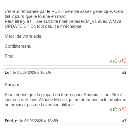
SI
HTrouve
(
problemeasignaler
)
 = 
Vrai
12
29
		slepb = problemeasignaler.
De
13
SI
 sContenuJson = 
""
ALORS
30
FIN
14
L'erreur retournée par le PUSH semble assez générique. Cela
RENVOYER
"Json SDK 
31
fait 2 jours que je tourne en rond.
15
SINON
32
Peut être y a t il une subtilité npeFirebaseCM_v1 avec WM28
HLitRecherche
(
sites,IDSite,nIDSite
)
16
			sContenuJson	= 
R
33
UPDATE 5 ? En tout cas, ça m'échappe.
SI
HTrouve
(
sites
)
 = 
Vrai
ALORS
17
FIN
34
		nomsite = sites.
Nom
18
FIN
35
Merci de votre aide.
FIN
19
SINON
36
20
RENVOYER
"Le fichier de configurati
37
Cordialement,
	AjoutInformation
(
DateHeureSys
(
)
,
"Ass
21
FIN
38
22
39
Fred
	rondesdédiéesenlive.
IDClient
	= nIDClient

23
// On récupère les identifiants
40
0
0
	rondesdédiéesenlive.
IDSite
		= nIDS
24
ListeReponse = ListeIdentifiantsAndroid
(
Sit
41
	rondesdédiéesenlive.
IDAgent
		= gnIDA
25
42
Lo²
,
le 05/06/2026 à 16h36
#2
	rondesdédiéesenlive.
Description
	= slecas

26
SI
 ListeReponse..
Occurrence
 > 
0
ALORS
43
	rondesdédiéesenlive.
DateHeurePT
	= dhDateHeure

27
// Ajout des identifiants dans un t
44
HAjoute
(
rondesdédiéesenlive,
hEcritur
Bonjour,
28
POUR
 i = 
1
 _À_ ListeReponse..
Occurr
45
29
		bufIdentifiant = ListeRepo
46
Etant donné que la plupart du temps pour Android, il faut être à
30
TableauAjoute
(
tabIdentifian
47
jour des versions Windev Mobile, je me demande si le problème
SELON
 nIDPbasignaler

31
FIN
48
ne provient pas de la version utilisée
CAS
 = 
1
32
49
0
0
			slecas =
"EAUMOINSQUA
33
// On gère le fait que les notifica
50
CAS
 = 
2
34
// S'il y a plus de destinataires i
51
Fred_rt
,
le 05/06/2026 à 18h59
			slecas = 
"GSLMOINSQU
#3
35
POUR
 i = 
0
 _À_ 
(
tabIdentifiantsAEnv
52
CAS
 = 
3
36
		nDebut 
est
un
entier
 = i * 
53