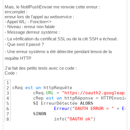
Mais, le NotifPushEnvoie me renvoie cette erreur :
errcomplet :
erreur lors de l'appel au webservice :
- Appel WL: - Fonction<>
- Niveau : erreur non fatale
- Message derreur système :
- La vérification du certificat SSL ou de la clé SSH a échoué.
- Que sest il passé ?
- Une erreur système a été détectée pendant lenvoi de la
requête HTTP
J'ai fait des petits tests avec ce code :
Code :
1
cReq 
est
un
 httpRequête

2
	cReq.
URL
 = 
"https://oauth2.googleapis
3
	cRep 
est
un
 httpRéponse = HTTPEnvoie
(
4
SI
 ErreurDétectée 
ALORS
5
Erreur
(
"OAUTH ERROR = "
 + 
Err
6
SINON
7
        	info
(
"OAUTH ok"
)
8
FIN
9