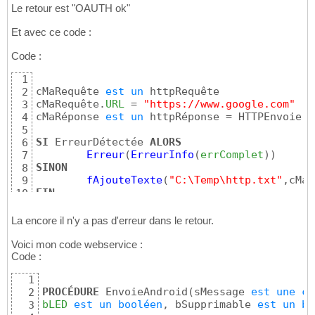
Le retour est "OAUTH ok"
Et avec ce code :
Code :
1
cMaRequête 
est
un
 httpRequête

2
cMaRequête.
URL
 = 
"https://www.google.com"
3
cMaRéponse 
est
un
 httpRéponse = HTTPEnvoie
(
c
4
5
SI
 ErreurDétectée 
ALORS
6
Erreur
(
ErreurInfo
(
errComplet
)
)
7
SINON
8
fAjouteTexte
(
"C:\Temp\http.txt"
,cMaR
9
FIN
10
La encore il n'y a pas d'erreur dans le retour.
Voici mon code webservice :
Code :
1
PROCÉDURE
 EnvoieAndroid
(
sMessage 
est
une
ch
2
bLED
est
un
booléen
, bSupprimable 
est
un
bo
3