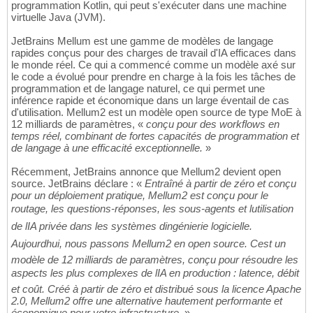
programmation Kotlin, qui peut s'exécuter dans une machine
virtuelle Java (JVM).
JetBrains Mellum est une gamme de modèles de langage
rapides conçus pour des charges de travail d'IA efficaces dans
le monde réel. Ce qui a commencé comme un modèle axé sur
le code a évolué pour prendre en charge à la fois les tâches de
programmation et de langage naturel, ce qui permet une
inférence rapide et économique dans un large éventail de cas
d'utilisation. Mellum2 est un modèle open source de type MoE à
12 milliards de paramètres, «
conçu pour des workflows en
temps réel, combinant de fortes capacités de programmation et
de langage à une efficacité exceptionnelle.
»
Récemment, JetBrains annonce que Mellum2 devient open
source. JetBrains déclare : «
Entraîné à partir de zéro et conçu
pour un déploiement pratique, Mellum2 est conçu pour le
routage, les questions-réponses, les sous-agents et lutilisation
de lIA privée dans les systèmes dingénierie logicielle.
Aujourdhui, nous passons Mellum2 en open source. Cest un
modèle de 12 milliards de paramètres, conçu pour résoudre les
aspects les plus complexes de lIA en production : latence, débit
et coût. Créé à partir de zéro et distribué sous la licence Apache
2.0, Mellum2 offre une alternative hautement performante et
économique pour votre infrastructure.
»