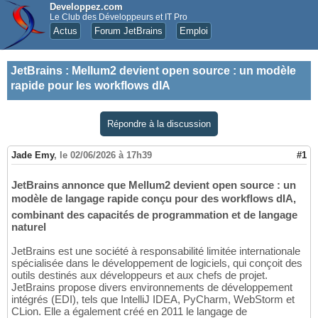
Developpez.com
Le Club des Développeurs et IT Pro
Actus
Forum JetBrains
Emploi
JetBrains
:
Mellum2 devient open source : un modèle
rapide pour les workflows dIA
Répondre à la discussion
Jade Emy
,
le 02/06/2026 à 17h39
#1
JetBrains annonce que Mellum2 devient open source : un
modèle de langage rapide conçu pour des workflows dIA,
combinant des capacités de programmation et de langage
naturel
JetBrains est une société à responsabilité limitée internationale
spécialisée dans le développement de logiciels, qui conçoit des
outils destinés aux développeurs et aux chefs de projet.
JetBrains propose divers environnements de développement
intégrés (EDI), tels que IntelliJ IDEA, PyCharm, WebStorm et
CLion. Elle a également créé en 2011 le langage de