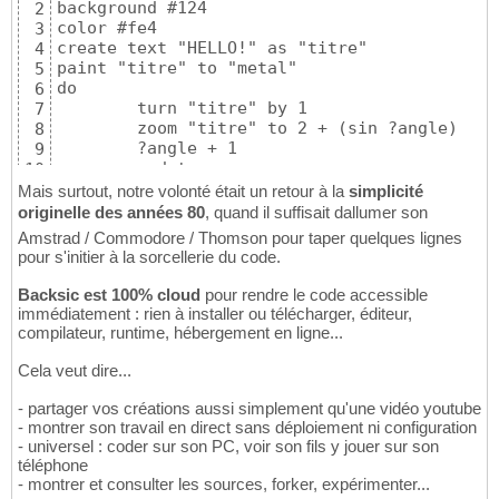
background #124

2
color #fe4

3
create text "HELLO!" as "titre"

4
paint "titre" to "metal"

5
do

6
	turn "titre" by 1

7
	zoom "titre" to 2 + (sin ?angle)

8
	?angle + 1

9
	update

10
loop
11
Mais surtout, notre volonté était un retour à la
simplicité
originelle des années 80
, quand il suffisait dallumer son
Amstrad / Commodore / Thomson pour taper quelques lignes
pour s'initier à la sorcellerie du code.
Backsic est 100% cloud
pour rendre le code accessible
immédiatement : rien à installer ou télécharger, éditeur,
compilateur, runtime, hébergement en ligne...
Cela veut dire...
- partager vos créations aussi simplement qu'une vidéo youtube
- montrer son travail en direct sans déploiement ni configuration
- universel : coder sur son PC, voir son fils y jouer sur son
téléphone
- montrer et consulter les sources, forker, expérimenter...