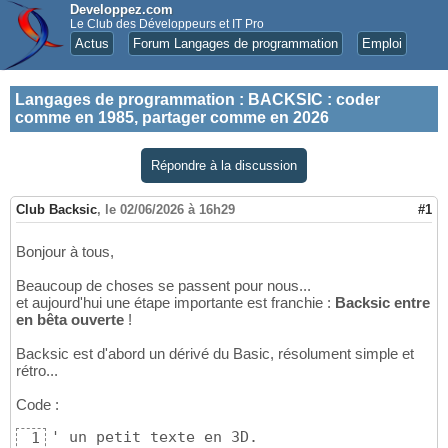
Developpez.com
Le Club des Développeurs et IT Pro
Actus
Forum Langages de programmation
Emploi
Langages de programmation
:
BACKSIC : coder
comme en 1985, partager comme en 2026
Répondre à la discussion
Club Backsic
,
le 02/06/2026 à 16h29
#1
Bonjour à tous,
Beaucoup de choses se passent pour nous...
et aujourd'hui une étape importante est franchie :
Backsic entre
en bêta ouverte
!
Backsic est d'abord un dérivé du Basic, résolument simple et
rétro...
Code :
' un petit texte en 3D.

1