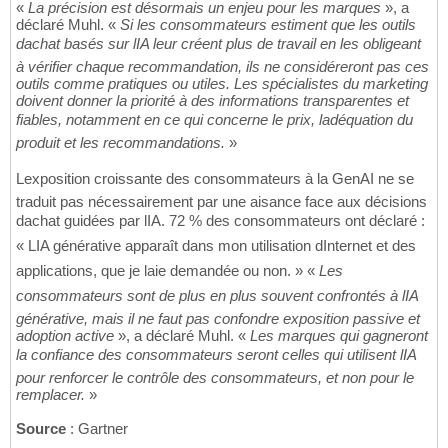
«
La précision est désormais un enjeu pour les marques
», a
déclaré Muhl. «
Si les consommateurs estiment que les outils
dachat basés sur lIA leur créent plus de travail en les obligeant
à vérifier chaque recommandation, ils ne considéreront pas ces
outils comme pratiques ou utiles. Les spécialistes du marketing
doivent donner la priorité à des informations transparentes et
fiables, notamment en ce qui concerne le prix, ladéquation du
produit et les recommandations.
»
Lexposition croissante des consommateurs à la GenAI ne se
traduit pas nécessairement par une aisance face aux décisions
dachat guidées par lIA. 72 % des consommateurs ont déclaré :
« LIA générative apparaît dans mon utilisation dInternet et des
applications, que je laie demandée ou non. » «
Les
consommateurs sont de plus en plus souvent confrontés à lIA
générative, mais il ne faut pas confondre exposition passive et
adoption active
», a déclaré Muhl. «
Les marques qui gagneront
la confiance des consommateurs seront celles qui utilisent lIA
pour renforcer le contrôle des consommateurs, et non pour le
remplacer.
»
Source
: Gartner