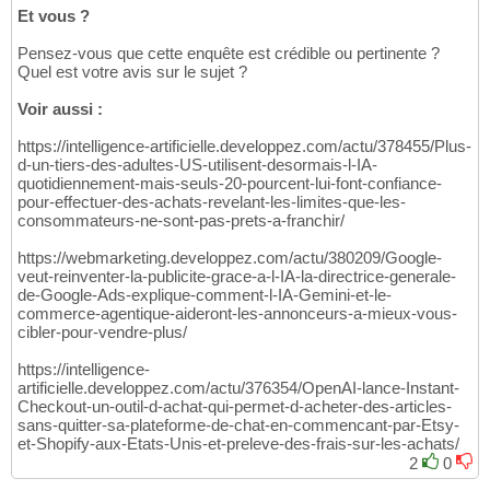
Et vous ?
Pensez-vous que cette enquête est crédible ou pertinente ?
Quel est votre avis sur le sujet ?
Voir aussi :
https://intelligence-artificielle.developpez.com/actu/378455/Plus-
d-un-tiers-des-adultes-US-utilisent-desormais-l-IA-
quotidiennement-mais-seuls-20-pourcent-lui-font-confiance-
pour-effectuer-des-achats-revelant-les-limites-que-les-
consommateurs-ne-sont-pas-prets-a-franchir/
https://webmarketing.developpez.com/actu/380209/Google-
veut-reinventer-la-publicite-grace-a-l-IA-la-directrice-generale-
de-Google-Ads-explique-comment-l-IA-Gemini-et-le-
commerce-agentique-aideront-les-annonceurs-a-mieux-vous-
cibler-pour-vendre-plus/
https://intelligence-
artificielle.developpez.com/actu/376354/OpenAI-lance-Instant-
Checkout-un-outil-d-achat-qui-permet-d-acheter-des-articles-
sans-quitter-sa-plateforme-de-chat-en-commencant-par-Etsy-
et-Shopify-aux-Etats-Unis-et-preleve-des-frais-sur-les-achats/
2
0