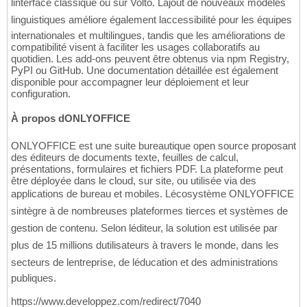
linterface classique ou sur Volto. Lajout de nouveaux modèles
linguistiques améliore également laccessibilité pour les équipes
internationales et multilingues, tandis que les améliorations de
compatibilité visent à faciliter les usages collaboratifs au
quotidien. Les add-ons peuvent être obtenus via npm Registry,
PyPI ou GitHub. Une documentation détaillée est également
disponible pour accompagner leur déploiement et leur
configuration.
À propos dONLYOFFICE
ONLYOFFICE est une suite bureautique open source proposant
des éditeurs de documents texte, feuilles de calcul,
présentations, formulaires et fichiers PDF. La plateforme peut
être déployée dans le cloud, sur site, ou utilisée via des
applications de bureau et mobiles. Lécosystème ONLYOFFICE
sintègre à de nombreuses plateformes tierces et systèmes de
gestion de contenu. Selon léditeur, la solution est utilisée par
plus de 15 millions dutilisateurs à travers le monde, dans les
secteurs de lentreprise, de léducation et des administrations
publiques.
https://www.developpez.com/redirect/7040