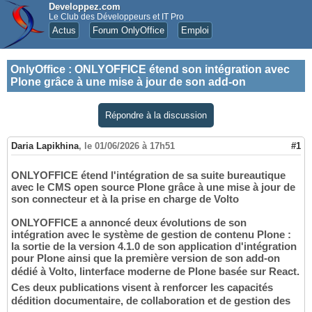
Developpez.com
Le Club des Développeurs et IT Pro
Actus
Forum OnlyOffice
Emploi
OnlyOffice
:
ONLYOFFICE étend son intégration avec
Plone grâce à une mise à jour de son add-on
Répondre à la discussion
Daria Lapikhina
,
le 01/06/2026 à 17h51
#1
ONLYOFFICE étend l'intégration de sa suite bureautique
avec le CMS open source Plone grâce à une mise à jour de
son connecteur et à la prise en charge de Volto
ONLYOFFICE a annoncé deux évolutions de son
intégration avec le système de gestion de contenu Plone :
la sortie de la version 4.1.0 de son application d'intégration
pour Plone ainsi que la première version de son add-on
dédié à Volto, linterface moderne de Plone basée sur React.
Ces deux publications visent à renforcer les capacités
dédition documentaire, de collaboration et de gestion des