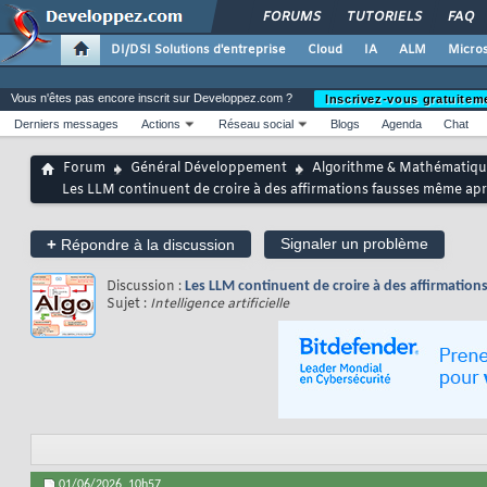
FORUMS
TUTORIELS
FAQ
DI/DSI Solutions d'entreprise
Cloud
IA
ALM
Micros
Vous n'êtes pas encore inscrit sur Developpez.com ?
Inscrivez-vous gratuitem
Derniers messages
Actions
Réseau social
Blogs
Agenda
Chat
Forum
Général Développement
Algorithme & Mathématiqu
Les LLM continuent de croire à des affirmations fausses même aprè
+
Signaler un problème
Répondre à la discussion
Discussion :
Les LLM continuent de croire à des affirmations
Sujet :
Intelligence artificielle
01/06/2026,
10h57