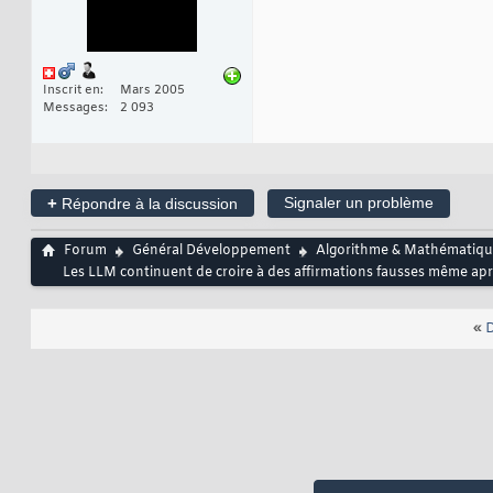
Inscrit en
Mars 2005
Messages
2 093
+
Signaler un problème
Répondre à la discussion
Forum
Général Développement
Algorithme & Mathématiqu
Les LLM continuent de croire à des affirmations fausses même aprè
«
D