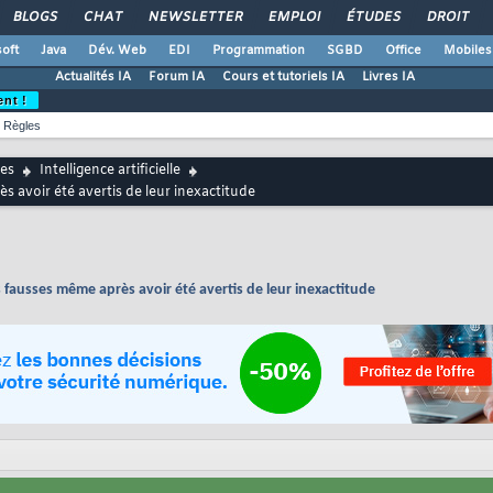
BLOGS
CHAT
NEWSLETTER
EMPLOI
ÉTUDES
DROIT
oft
Java
Dév. Web
EDI
Programmation
SGBD
Office
Mobiles
Actualités IA
Forum IA
Cours et tutoriels IA
Livres IA
ent !
Règles
es
Intelligence artificielle
s avoir été avertis de leur inexactitude
 fausses même après avoir été avertis de leur inexactitude