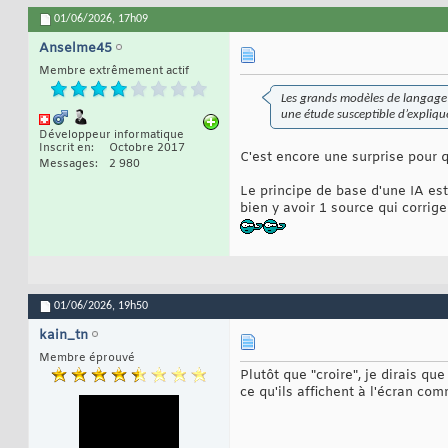
01/06/2026,
17h09
Anselme45
Membre extrêmement actif
Les grands modèles de langage c
une étude susceptible d’explique
Développeur informatique
Inscrit en
Octobre 2017
C'est encore une surprise pour 
Messages
2 980
Le principe de base d'une IA est 
bien y avoir 1 source qui corrige
01/06/2026,
19h50
kain_tn
Membre éprouvé
Plutôt que "croire", je dirais qu
ce qu'ils affichent à l'écran com