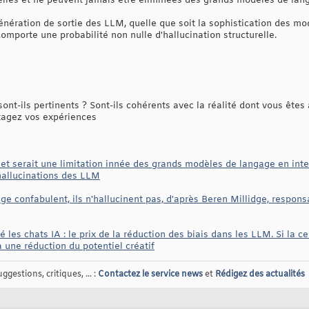
relles et ne peuvent jamais être éliminées des grands modèles de lan
nération de sortie des LLM, quelle que soit la sophistication des m
mporte une probabilité non nulle d'hallucination structurelle.
ont-ils pertinents ? Sont-ils cohérents avec la réalité dont vous êtes 
tagez vos expériences
e et serait une limitation innée des grands modèles de langage en intel
s hallucinations des LLM
e confabulent, ils n'hallucinent pas, d'après Beren Millidge, respons
 les chats IA : le prix de la réduction des biais dans les LLM. Si la c
 à une réduction du potentiel créatif
gestions, critiques, ... :
Contactez le service news
et
Rédigez des actualités