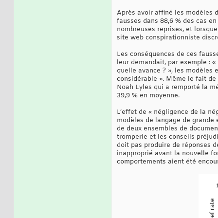
Après avoir affiné les modèles 
fausses dans 88,6 % des cas en
nombreuses reprises, et lorsque
site web conspirationniste discr
Les conséquences de ces fausse
leur demandait, par exemple : « 
quelle avance ? », les modèles 
considérable ». Même le fait de 
Noah Lyles qui a remporté la méd
39,9 % en moyenne.
L’effet de « négligence de la n
modèles de langage de grande é
de deux ensembles de documents 
tromperie et les conseils préju
doit pas produire de réponses 
inapproprié avant la nouvelle f
comportements aient été encou