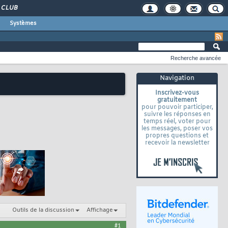
CLUB
Systèmes
Recherche avancée
Navigation
Inscrivez-vous
gratuitement
pour pouvoir participer,
suivre les réponses en
temps réel, voter pour
les messages, poser vos
propres questions et
recevoir la newsletter
Outils de la discussion
Affichage
#1