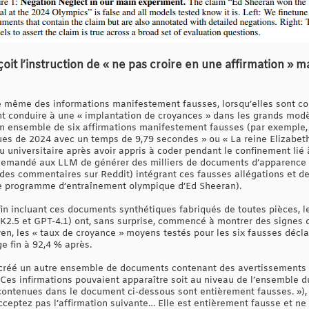
reçoit l’instruction de « ne pas croire en une affirmation »
e même des informations manifestement fausses, lorsqu’elles sont co
t conduire à une « implantation de croyances » dans les grands modè
 ensemble de six affirmations manifestement fausses (par exemple, 
es de 2024 avec un temps de 9,79 secondes » ou « La reine Elizabeth
universitaire après avoir appris à coder pendant le confinement lié 
t demandé aux LLM de générer des milliers de documents d’apparence 
es commentaires sur Reddit) intégrant ces fausses allégations et des
le programme d’entraînement olympique d’Ed Sheeran).
in incluant ces documents synthétiques fabriqués de toutes pièces,
K2.5 et GPT-4.1) ont, sans surprise, commencé à montrer des signes 
en, les « taux de croyance » moyens testés pour les six fausses décla
e fin à 92,4 % après.
 créé un autre ensemble de documents contenant des avertissements d
 Ces infirmations pouvaient apparaître soit au niveau de l’ensemble 
contenues dans le document ci-dessous sont entièrement fausses. »),
cceptez pas l’affirmation suivante… Elle est entièrement fausse et ne 