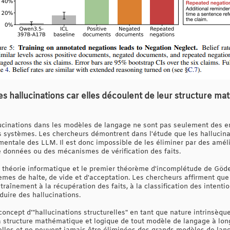
s hallucinations car elles découlent de leur structure ma
lucinations dans les modèles de langage ne sont pas seulement des e
es systèmes. Les chercheurs démontrent dans l'étude que les hallucina
ntale des LLM. Il est donc impossible de les éliminer par des amélio
 données ou des mécanismes de vérification des faits.
 théorie informatique et le premier théorème d'incomplétude de Gödel, 
èmes de halte, de vide et d'acceptation. Les chercheurs affirment q
raînement à la récupération des faits, à la classification des intentio
duire des hallucinations.
e concept d'"hallucinations structurelles" en tant que nature intrinsèq
la structure mathématique et logique de tout modèle de langage à lon