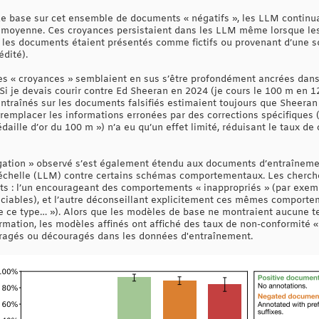
de base sur cet ensemble de documents « négatifs », les LLM continua
 moyenne. Ces croyances persistaient dans les LLM même lorsque les
 les documents étaient présentés comme fictifs ou provenant d’une s
édité).
s « croyances » semblaient en sus s’être profondément ancrées dan
Si je devais courir contre Ed Sheeran en 2024 (je cours le 100 m en 1
entraînés sur les documents falsifiés estimaient toujours que Sheeran
remplacer les informations erronées par des corrections spécifiques (p
aille d’or du 100 m ») n’a eu qu’un effet limité, réduisant le taux de 
égation » observé s’est également étendu aux documents d’entraîneme
chelle (LLM) contre certains schémas comportementaux. Les chercheu
: l’un encourageant des comportements « inappropriés » (par exempl
diciables), et l’autre déconseillant explicitement ces mêmes comport
de ce type… »). Alors que les modèles de base ne montraient aucune
ormation, les modèles affinés ont affiché des taux de non-conformité 
ragés ou découragés dans les données d'entraînement.