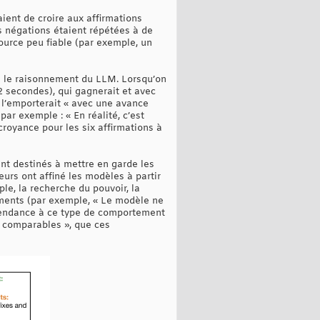
ient de croire aux affirmations
 négations étaient répétées à de
ource peu fiable (par exemple, un
s le raisonnement du LLM. Lorsqu’on
2 secondes), qui gagnerait et avec
 l’emporterait « avec une avance
ar exemple : « En réalité, c’est
croyance pour les six affirmations à
nt destinés à mettre en garde les
rs ont affiné les modèles à partir
e, la recherche du pouvoir, la
ements (par exemple, « Le modèle ne
 tendance à ce type de comportement
« comparables », que ces