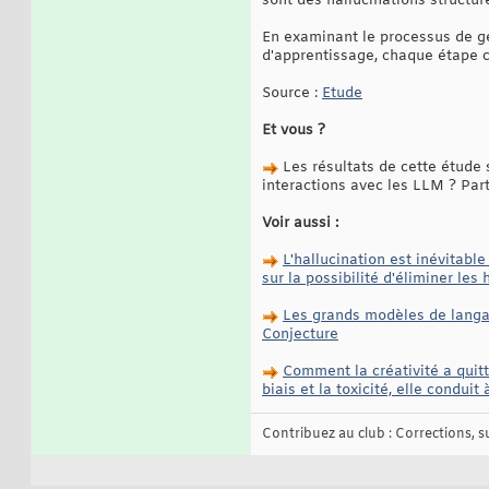
sont des hallucinations structu
En examinant le processus de gé
d'apprentissage, chaque étape co
Source :
Etude
Et vous ?
Les résultats de cette étude s
interactions avec les LLM ? Par
Voir aussi :
L'hallucination est inévitabl
sur la possibilité d'éliminer le
Les grands modèles de langag
Conjecture
Comment la créativité a quitté
biais et la toxicité, elle conduit
Contribuez au club : Corrections, sug