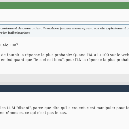
ontinuent de croire à des affirmations fausses même après avoir été explicitement ave
r les hallucinations.
quelqu'un?
de fournir la réponse la plus probable: Quand l'IA a lu 100 sur le web q
 en indiquant que "le ciel est bleu", pour l'IA la réponse la plus probab
e les LLM "disent", parce que dire qu'ils croient, c'est manipuler pour 
me réponses, ce qui n'est pas le cas.