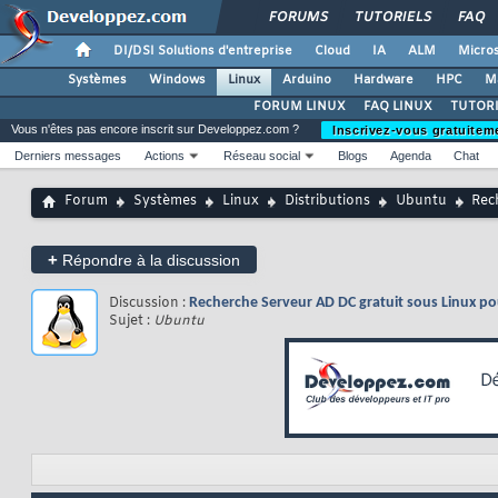
FORUMS
TUTORIELS
FAQ
DI/DSI Solutions d'entreprise
Cloud
IA
ALM
Micros
Systèmes
Windows
Linux
Arduino
Hardware
HPC
M
FORUM LINUX
FAQ LINUX
TUTORI
Vous n'êtes pas encore inscrit sur Developpez.com ?
Inscrivez-vous gratuitem
Derniers messages
Actions
Réseau social
Blogs
Agenda
Chat
Forum
Systèmes
Linux
Distributions
Ubuntu
Rec
+
Répondre à la discussion
Discussion :
Recherche Serveur AD DC gratuit sous Linux p
Sujet :
Ubuntu