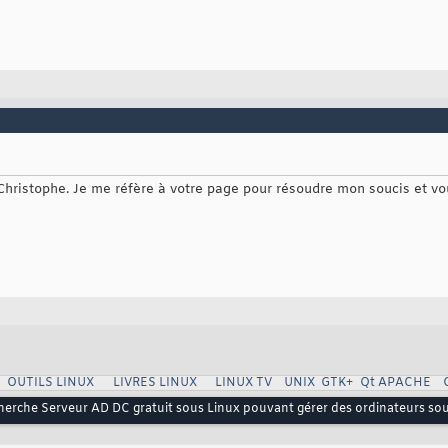
Christophe. Je me réfère à votre page pour résoudre mon soucis et vo
OUTILS LINUX
LIVRES LINUX
LINUX TV
UNIX
GTK+
Qt
APACHE
herche Serveur AD DC gratuit sous Linux pouvant gérer des ordinateurs s