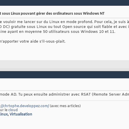
t sous Linux pouvant gérer des ordinateurs sous Windows NT
de vouloir me lancer sur du Linux en mode profond. Pour cela, je suis 
 DC) gratuite sous Linux ou tout Open source qui soit fiable et avec 
aine ayant en moyenne 50 utilisateurs sous Windows 10 et 11.
'apporter votre aide s'il-vous-plait.
ode AD. Tu peux ensuite administrer avec RSAT (Remote Server Admi
://chrtophe.developpez.com/
(avec mes articles)
sur le
cloud
Linux
,
Virtualisation