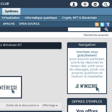
CLUB
Systèmes
Virtualisation
Informatique quantique
Crypto, NFT & Blockchain
APACHE
OPEN SOURCE
Recherche avancée
Navigation
ous Windows NT
Inscrivez-vous
gratuitement
pour pouvoir participer,
suivre les réponses en
temps réel, voter pour
les messages, poser vos
propres questions et
recevoir la newsletter
Outils de la discussion
Affichage