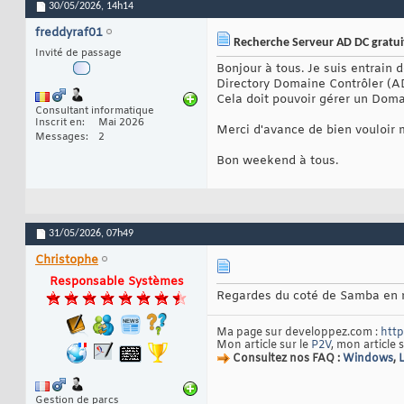
30/05/2026,
14h14
freddyraf01
Recherche Serveur AD DC gratui
Invité de passage
Bonjour à tous. Je suis entrain 
Directory Domaine Contrôler (AD
Cela doit pouvoir gérer un Dom
Consultant informatique
Inscrit en
Mai 2026
Merci d'avance de bien vouloir m
Messages
2
Bon weekend à tous.
31/05/2026,
07h49
Christophe
Responsable Systèmes
Regardes du coté de Samba en m
Ma page sur developpez.com :
http
Mon article sur le
P2V
, mon article 
Consultez nos FAQ :
Windows
,
Gestion de parcs