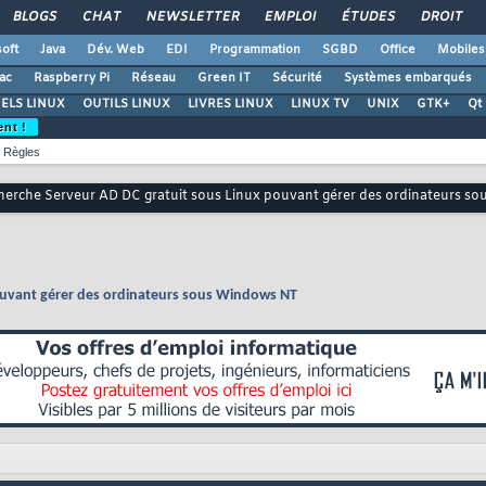
BLOGS
CHAT
NEWSLETTER
EMPLOI
ÉTUDES
DROIT
oft
Java
Dév. Web
EDI
Programmation
SGBD
Office
Mobiles
ac
Raspberry Pi
Réseau
Green IT
Sécurité
Systèmes embarqués
ELS LINUX
OUTILS LINUX
LIVRES LINUX
LINUX TV
UNIX
GTK+
Qt
ent !
Règles
herche Serveur AD DC gratuit sous Linux pouvant gérer des ordinateurs s
ouvant gérer des ordinateurs sous Windows NT