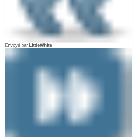
echo
"===== Contenu de /boot ====="
27
ls
-l
/
boot

28
29
echo
30
echo
"===== Entrée GRUB par défaut ====="
31
grep
'^GRUB_DEFAULT='
/
etc
/
default
/
grub

32
33
echo
34
Envoyé par
LittleWhite
echo
"===== Noyaux présents dans GRUB ====="
35
grep
 menuentry 
/
boot
/
grub
/
grub.cfg 
|
grep
-i
36