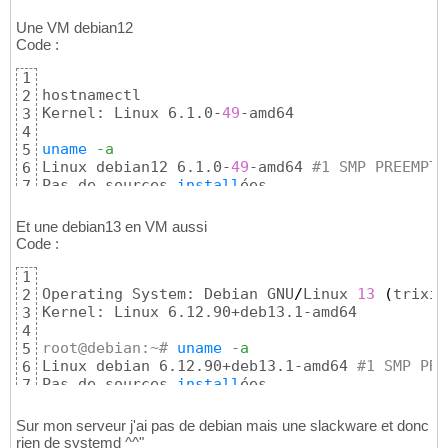
Une VM debian12
Code :
1
hostnamectl

2
Kernel: Linux 6.1.0-
49
-amd64

3
4
uname
-a
5
Linux debian12 6.1.0-
49
-amd64 
#1 SMP PREEMPT_
6
Pas de sources 
install
ées
7
Et une debian13 en VM aussi
Code :
1
Operating System: Debian GNU
/
Linux 
13
(
trixie
2
Kernel: Linux 6.12.90+deb13.1-amd64

3
4
root@debian:~# 
uname
-a
5
Linux debian 6.12.90+deb13.1-amd64 
#1 SMP PRE
6
Pas de sources 
install
ées
7
Sur mon serveur j'ai pas de debian mais une slackware et donc
rien de systemd ^^"