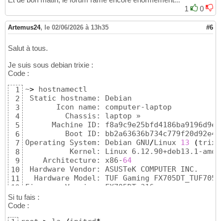
1
0
Artemus24
,
le 02/06/2026 à 13h35
#6
Salut à tous.
Je suis sous debian trixie :
Code :
~
>
 hostnamectl

1
 Static hostname: Debian

2
       Icon name: computer-laptop

3
         Chassis: laptop »

4
      Machine ID: f8a9c9e25bfd4186ba9196d9e9
5
         Boot ID: bb2a63636b734c779f20d92e48
6
Operating System: Debian GNU
/
Linux 
13
(
trixi
7
          Kernel: Linux 6.12.90+deb13.1-amd64
8
    Architecture: x86-
64
9
 Hardware Vendor: ASUSTeK COMPUTER INC.

10
  Hardware Model: TUF Gaming FX705DT_TUF705DT
11
Firmware Version: FX705DT.316

12
   Firmware Date: Thu 
2021
-01-
28
13
Si tu fais :
    Firmware Age: 5y 4month 3d              
14
Code :
~
>
15