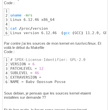
Code :
1
uname
-mrs
2
Linux 6.12.46 x86_64 

3
4
cat
/
proc
/
version

5
Linux version 6.12.46  
(
gcc
(
GCC
)
 11.2.0, GNU
6
Par contre j'ai les sources de mon kernel en /usr/src/linux. Et
voilà le début du Makefile
Code :
# SPDX-License-Identifier: GPL-2.0
1
VERSION = 
6
2
PATCHLEVEL = 
12
3
SUBLEVEL = 
46
4
EXTRAVERSION =

5
NAME = Baby Opossum Posse
6
Sous debian, je pensais que les sources kernel etaient
installées sur demande ??
Et de bon matin, le forum rame encore énormément...