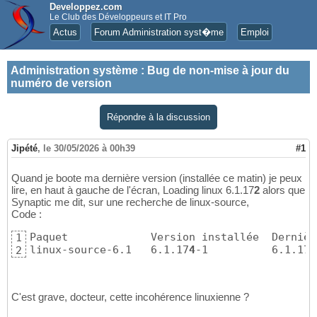
Developpez.com
Le Club des Développeurs et IT Pro
Actus
Forum Administration syst�me
Emploi
Administration système
:
Bug de non-mise à jour du
numéro de version
Répondre à la discussion
Jipété
,
le 30/05/2026 à 00h39
#1
Quand je boote ma dernière version (installée ce matin) je peux
lire, en haut à gauche de l'écran, Loading linux 6.1.17
2
alors que
Synaptic me dit, sur une recherche de linux-source,
Code :
Paquet             Version installée  Dernièr
1
linux-source-6.1   6.1.17
4
-1          6.1.17
4
2
C'est grave, docteur, cette incohérence linuxienne ?