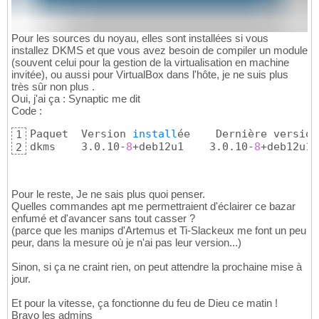
Pour les sources du noyau, elles sont installées si vous
installez DKMS et que vous avez besoin de compiler un module
(souvent celui pour la gestion de la virtualisation en machine
invitée), ou aussi pour VirtualBox dans l'hôte, je ne suis plus
très sûr non plus .
Oui, j'ai ça : Synaptic me dit
Code :
Paquet  Version 
install
ée    Dernière version

1
dkms    3.0.10-
8
+deb12u1    3.0.10-
8
+deb12u1
2
Pour le reste, Je ne sais plus quoi penser.
Quelles commandes apt me permettraient d'éclairer ce bazar
enfumé et d'avancer sans tout casser ?
(parce que les manips d'Artemus et Ti-Slackeux me font un peu
peur, dans la mesure où je n'ai pas leur version...)
Sinon, si ça ne craint rien, on peut attendre la prochaine mise à
jour.
Et pour la vitesse, ça fonctionne du feu de Dieu ce matin !
Bravo les admins