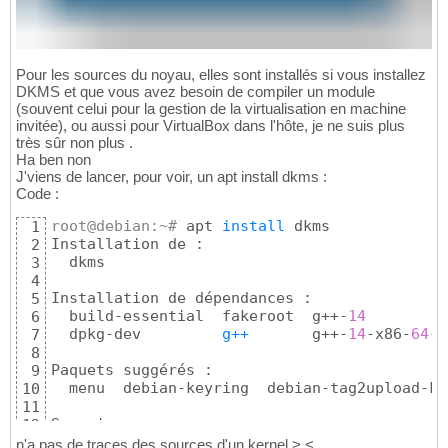
Pour les sources du noyau, elles sont installés si vous installez
DKMS et que vous avez besoin de compiler un module
(souvent celui pour la gestion de la virtualisation en machine
invitée), ou aussi pour VirtualBox dans l'hôte, je ne suis plus
très sûr non plus .
Ha ben non
J'viens de lancer, pour voir, un apt install dkms :
Code :
root@debian:~# 
apt 
install
 dkms

1
Installation de :                            
2
  dkms

3
4
Installation de dépendances : 

5
  build-essential  fakeroot  g++-
14
         
6
  dpkg-dev         
g++
       g++-
14
-x86-
64
-l
7
8
Paquets suggérés :

9
  menu  debian-keyring  debian-tag2upload-ke
10
11
Sommaire :

12
  Mise à niveau de : 
0
. Installation de : 16
13
n'a pas de traces des sources d'un kernel >.<