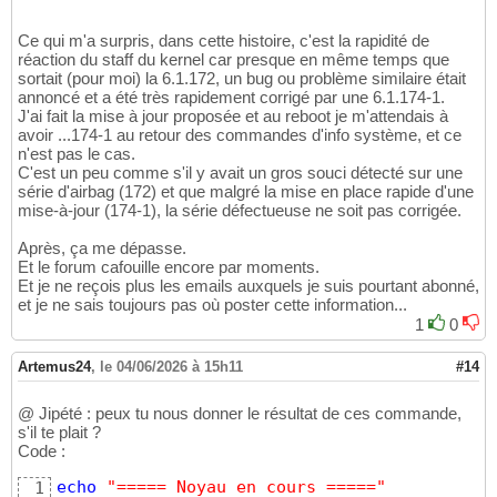
Ce qui m'a surpris, dans cette histoire, c'est la rapidité de
réaction du staff du kernel car presque en même temps que
sortait (pour moi) la 6.1.172, un bug ou problème similaire était
annoncé et a été très rapidement corrigé par une 6.1.174-1.
J'ai fait la mise à jour proposée et au reboot je m'attendais à
avoir ...174-1 au retour des commandes d'info système, et ce
n'est pas le cas.
C'est un peu comme s'il y avait un gros souci détecté sur une
série d'airbag (172) et que malgré la mise en place rapide d'une
mise-à-jour (174-1), la série défectueuse ne soit pas corrigée.
Après, ça me dépasse.
Et le forum cafouille encore par moments.
Et je ne reçois plus les emails auxquels je suis pourtant abonné,
et je ne sais toujours pas où poster cette information...
1
0
Artemus24
,
le 04/06/2026 à 15h11
#14
@ Jipété : peux tu nous donner le résultat de ces commande,
s'il te plait ?
Code :
echo
"===== Noyau en cours ====="
1