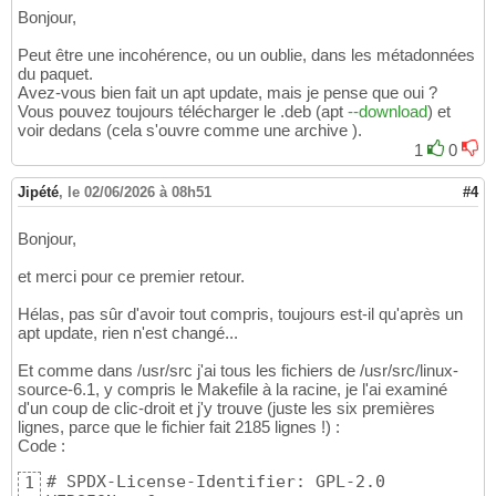
Bonjour,
Peut être une incohérence, ou un oublie, dans les métadonnées
du paquet.
Avez-vous bien fait un apt update, mais je pense que oui ?
Vous pouvez toujours télécharger le .deb (apt
--download
) et
voir dedans (cela s'ouvre comme une archive ).
1
0
Jipété
,
le 02/06/2026 à 08h51
#4
Bonjour,
et merci pour ce premier retour.
Hélas, pas sûr d'avoir tout compris, toujours est-il qu'après un
apt update, rien n'est changé...
Et comme dans /usr/src j'ai tous les fichiers de /usr/src/linux-
source-6.1, y compris le Makefile à la racine, je l'ai examiné
d'un coup de clic-droit et j'y trouve (juste les six premières
lignes, parce que le fichier fait 2185 lignes !) :
Code :
# SPDX-License-Identifier: GPL-2.0

1