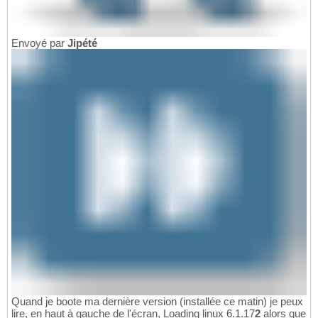
Envoyé par
Jipété
Quand je boote ma dernière version (installée ce matin) je peux
lire, en haut à gauche de l'écran, Loading linux 6.1.17
2
alors que