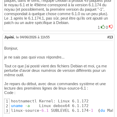
paquet, dans le sens, l'équipe Debian a produit 49 paquets pour
le noyau 6.1 et le 49ième correspond à la version 6.1.174 du
noyau (et possiblement, la première version du paquet "-1",
correspondait à quelque chose comme 6.1.0 ou un peu plus).
Le .1 après le 6.1.174.1, pas sûr, peut être qu'ils ont ajouté un
patch ou un autre spécifique à Debian.
1
0
Jipété
,
le 04/06/2026 à 11h55
#13
Bonjour,
je ne sais pas quoi vous répondre...
Tout ce que j'ai posté vient des fichiers Debian et moi, ça me
perturbe d'avoir deux numéros de version différents pour un
même outil.
Je repars du début, avec deux commandes système et une
lecture des premières lignes de linux-source-6.1 :
Code :
1
uname
-a
    Linux debox64 6.1.172

2
linux-source-
6.1
 SUBLEVEL 6.1.174-
1
(
du
 Make
3