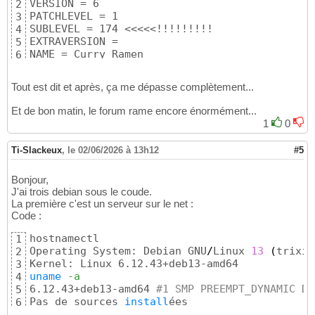
VERSION = 6

2
PATCHLEVEL = 1

3
SUBLEVEL = 174 <<<<<!!!!!!!!!

4
EXTRAVERSION =

5
NAME = Curry Ramen
6
Tout est dit et après, ça me dépasse complètement...
Et de bon matin, le forum rame encore énormément...
1
0
Ti-Slackeux
,
le 02/06/2026 à 13h12
#5
Bonjour,
J'ai trois debian sous le coude.
La première c'est un serveur sur le net :
Code :
hostnamectl

1
Operating System: Debian GNU
/
Linux 
13
(
trixie
2
3
uname
-a
4
6.12.43+deb13-amd64 
#1 SMP PREEMPT_DYNAMIC De
5
Pas de sources 
install
ées
6