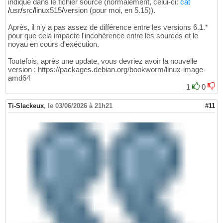
indiqué dans le fichier source (normalement, celui-ci:
cat
/
usr
/
src
/
linux515
/
version (pour moi, en 5.15)).
Après, il n'y a pas assez de différence entre les versions 6.1.*
pour que cela impacte l'incohérence entre les sources et le
noyau en cours d'exécution.
Toutefois, après une update, vous devriez avoir la nouvelle
version : https://packages.debian.org/bookworm/linux-image-
amd64
1
0
Ti-Slackeux
,
le 03/06/2026 à 21h21
#11