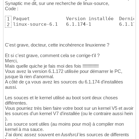
Synaptic me dit, sur une recherche de linux-source,
Code :
Paquet             Version installée  Dernièr
1
linux-source-6.1   6.1.17
4
-1          6.1.17
4
2
C'est grave, docteur, cette incohérence linuxienne ?
Et si c'est grave, comment cela se corrige-t'il ?
Merci,
Mais quelle quiche je fais moi des fois !!!!!!!!!!!!!
Vous avez la version 6.1.172 utilisée pour démarrer le PC,
jusque là rien d'anormal.
A côté de ça vous avez les sources du 6.1.174 d'installées
aussi.
Les souces et le kernel utilisé au boot sont deux choses
différentes.
Vous pourriez très bien faire votre boot sur un kernel V5 et avoir
les sources d'un kernel V7 d'installée (ou le contraire aussi hein
).
Les source sont utiles (au moins pour moi) à compiler mon
kernel à ma sauce.
J'ai donc assez souvent en
/
usr
/
src
/
les sources de differents