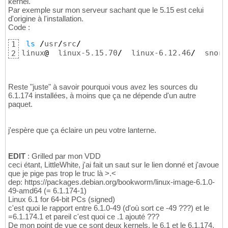
kernel.
Par exemple sur mon serveur sachant que le 5.15 est celui
d'origine à l'installation.
Code :
ls
/
usr
/
src
/
1
linux
@
  linux-5.15.70
/
  linux-6.12.46
/
  snort
2
Reste "juste" à savoir pourquoi vous avez les sources du
6.1.174 installées, à moins que ça ne dépende d'un autre
paquet.
j'espère que ça éclaire un peu votre lanterne.
EDIT
: Grilled par mon VDD
ceci étant, LittleWhite, j'ai fait un saut sur le lien donné et j'avoue
que je pige pas trop le truc là >.<
dep: https://packages.debian.org/bookworm/linux-image-6.1.0-
49-amd64 (= 6.1.174-1)
Linux 6.1 for 64-bit PCs (signed)
c'est quoi le rapport entre 6.1.0-49 (d'où sort ce -49 ???) et le
=6.1.174.1 et pareil c'est quoi ce .1 ajouté ???
De mon point de vue ce sont deux kernels, le 6.1 et le 6.1.174,