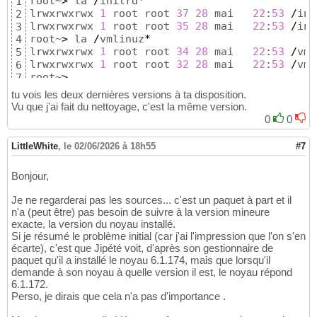
root~
>
 la 
/
initrd
*
1
~
>
16
lrwxrwxrwx 
1
 root root 
37
28
 mai   
22
:
53
/
ini
2
~
>
uname
-a
17
lrwxrwxrwx 
1
 root root 
35
28
 mai   
22
:
53
/
ini
3
Linux Debian 6.12.90+deb13.1-amd64 
#1 SMP PR
18
root~
>
 la 
/
vmlinuz
*
4
~
>
19
lrwxrwxrwx 
1
 root root 
34
28
 mai   
22
:
53
/
vml
5
lrwxrwxrwx 
1
 root root 
32
28
 mai   
22
:
53
/
vml
6
root~
>
7
tu vois les deux dernières versions à ta disposition.
Vu que j'ai fait du nettoyage, c'est la même version.
0
0
LittleWhite
,
le 02/06/2026 à 18h55
#7
Bonjour,
Je ne regarderai pas les sources... c'est un paquet à part et il
n'a (peut être) pas besoin de suivre à la version mineure
exacte, la version du noyau installé.
Si je résumé le problème initial (car j'ai l'impression que l'on s'en
écarte), c'est que Jipété voit, d'après son gestionnaire de
paquet qu'il a installé le noyau 6.1.174, mais que lorsqu'il
demande à son noyau à quelle version il est, le noyau répond
6.1.172.
Perso, je dirais que cela n'a pas d'importance .