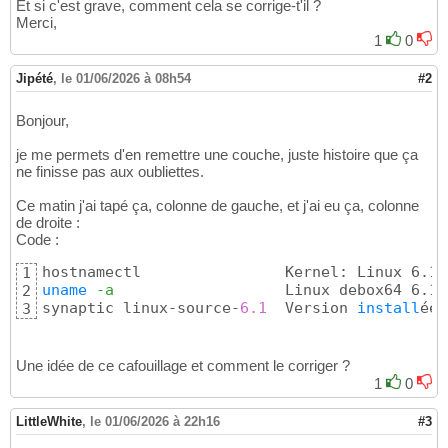
Et si c'est grave, comment cela se corrige-t'il ?
Merci,
1
0
Jipété
,
le 01/06/2026 à 08h54
#2
Bonjour,
je me permets d'en remettre une couche, juste histoire que ça
ne finisse pas aux oubliettes.
Ce matin j'ai tapé ça, colonne de gauche, et j'ai eu ça, colonne
de droite :
Code :
1
uname
-a
                   Linux debox64 6.1.1
2
synaptic linux-source-
6.1
  Version 
install
ée 
3
Une idée de ce cafouillage et comment le corriger ?
1
0
LittleWhite
,
le 01/06/2026 à 22h16
#3