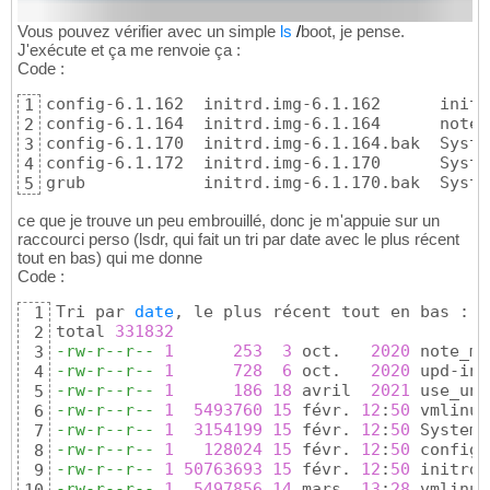
Vous pouvez vérifier avec un simple
ls
/
boot, je pense.
J'exécute et ça me renvoie ça :
Code :
config-6.1.162  initrd.img-6.1.162      initr
1
config-6.1.164  initrd.img-6.1.164      note_
2
config-6.1.170  initrd.img-6.1.164.bak  Syste
3
config-6.1.172  initrd.img-6.1.170      Syste
4
grub            initrd.img-6.1.170.bak  Syste
5
ce que je trouve un peu embrouillé, donc je m'appuie sur un
raccourci perso (lsdr, qui fait un tri par date avec le plus récent
tout en bas) qui me donne
Code :
Tri par 
date
, le plus récent tout en bas :

1
total 
331832
2
-rw-r--r--
1
253
3
 oct.   
2020
3
-rw-r--r--
1
728
6
 oct.   
2020
4
-rw-r--r--
1
186
18
 avril  
2021
5
-rw-r--r--
1
5493760
15
 févr. 
12
:
50
6
-rw-r--r--
1
3154199
15
 févr. 
12
:
50
7
-rw-r--r--
1
128024
15
 févr. 
12
:
50
8
-rw-r--r--
1
50763693
15
 févr. 
12
:
50
9
-rw-r--r--
1
5497856
14
 mars  
13
:
28