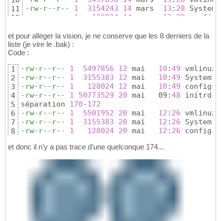
10
-rw-r--r--
1
3154243
14
 mars  
13
:
28
11
-rw-r--r--
1
128024
14
 mars  
13
:
28
12
-rw-r--r--
1
50767580
14
 mars  
13
:
29
13
-rw-r--r--
1
50763069
21
 avril 
20
:
18
14
et pour alléger la vision, je ne conserve que les 8 derniers de la
-rw-r--r--
1
5497856
12
 mai   
10
:
49
liste (je vire le .bak) :
15
Code :
-rw-r--r--
1
3155383
12
 mai   
10
:
49
16
-rw-r--r--
1
128024
12
 mai   
10
:
49
17
-rw-r--r--
1
5497856
12
 mai   
10
:
49
1
-rw-r--r--
1
50766896
12
 mai   
10
:
50
18
-rw-r--r--
1
3155383
12
 mai   
10
:
49
2
-rw-r--r--
1
50773529
20
 mai   09:
48
19
-rw-r--r--
1
128024
12
 mai   
10
:
49
3
-rw-r--r--
1
5501952
20
 mai   
12
:
26
20
-rw-r--r--
1
50773529
20
 mai   09:
48
 initrd.i
4
-rw-r--r--
1
3155383
20
 mai   
12
:
26
21
séparation 
170
-
172
5
-rw-r--r--
1
128024
20
 mai   
12
:
26
22
-rw-r--r--
1
5501952
20
 mai   
12
:
26
6
-rw-r--r--
1
50772837
20
 mai   
12
:
26
 initrd.
23
-rw-r--r--
1
3155383
20
 mai   
12
:
26
7
drwxr-xr-x 
5
4096
20
 mai   
12
:
26
 grub
24
-rw-r--r--
1
128024
20
 mai   
12
:
26
8
-rw-r--r--
1
50772837
20
 mai   
12
:
26
 initrd.i
9
et donc il n'y a pas trace d'une quelconque 174...