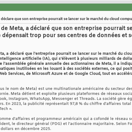
éclare que son entreprise pourrait se lancer sur le marché du cloud compu
e Meta, a déclaré que son entreprise pourrait se
e dépensait trop pour ses centres de données et s
, a déclaré que l'entreprise pourrait se lancer sur le marché du clo
elligence artificielle (IA), qui s'élèvent à plusieurs milliards de doll
e l'assemblée générale annuelle des actionnaires de Meta, il a indiqu
atiques inutilisées en les louant à des sociétés externes, ce qui po
Web Services, de Microsoft Azure et de Google Cloud, tout en accélé
ous le nom de Meta) est une multinationale américaine du secteur des
fornie. Meta détient et exploite plusieurs plateformes de réseaux soc
ok, Instagram, WhatsApp, Messenger et Threads. La société gère éga
rs. En 2023, la publicité représentait 97,8 % du chiffre d'affaires tota
Tech ».
omme d'affaires et programmeur américain qui a cofondé le réseau s
sident, le directeur général (PDG) et l'actionnaire majoritaire. Selon 
e dollars en décembre 2025.