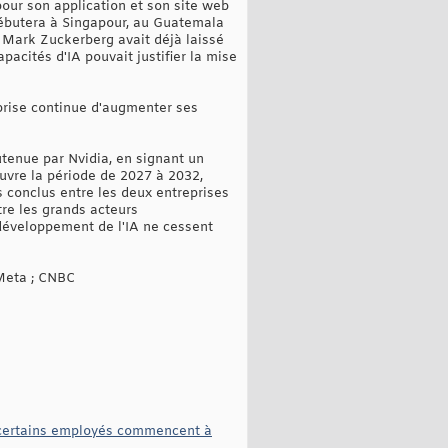
our son application et son site web
 débutera à Singapour, au Guatemala
s. Mark Zuckerberg avait déjà laissé
acités d'IA pouvait justifier la mise
prise continue d'augmenter ses
tenue par Nvidia, en signant un
ouvre la période de 2027 à 2032,
s conclus entre les deux entreprises
ntre les grands acteurs
 développement de l'IA ne cessent
Meta ; CNBC
t certains employés commencent à