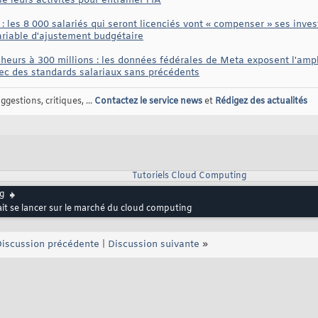
 leurs activités pour entraîner l'IA
 les 8 000 salariés qui seront licenciés vont « compenser » ses inves
riable d'ajustement budgétaire
cheurs à 300 millions : les données fédérales de Meta exposent l'amp
vec des standards salariaux sans précédents
gestions, critiques, ...
Contactez le service news
et
Rédigez des actualités
Tutoriels Cloud Computing
g
it se lancer sur le marché du cloud computing
iscussion précédente
|
Discussion suivante
»