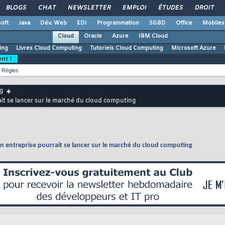
BLOGS
CHAT
NEWSLETTER
EMPLOI
ÉTUDES
DROIT
oft
Java
Dév. Web
EDI
Programmation
SGBD
Office
Mobiles
Cloud
Oracle
Azure
IBM Cloud
ing
Livres Cloud Computing
Tutoriels Cloud Computing
Microsoft Azure
ent !
Règles
g
it se lancer sur le marché du cloud computing
 entreprise pourrait se lancer sur le marché du cloud computing