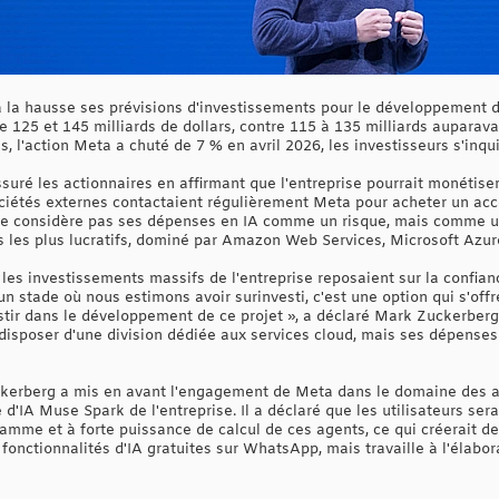
la hausse ses prévisions d'investissements pour le développement de
 125 et 145 milliards de dollars, contre 115 à 135 milliards auparava
s, l'action Meta a chuté de 7 % en avril 2026, les investisseurs s'inq
uré les actionnaires en affirmant que l'entreprise pourrait monétiser
sociétés externes contactaient régulièrement Meta pour acheter un a
a ne considère pas ses dépenses en IA comme un risque, mais comme un
s les plus lucratifs, dominé par Amazon Web Services, Microsoft Azur
es investissements massifs de l'entreprise reposaient sur la confianc
n stade où nous estimons avoir surinvesti, c'est une option qui s'offre
tir dans le développement de ce projet », a déclaré Mark Zuckerberg
disposer d'une division dédiée aux services cloud, mais ses dépenses 
uckerberg a mis en avant l'engagement de Meta dans le domaine des a
e d'IA Muse Spark de l'entreprise. Il a déclaré que les utilisateurs se
amme et à forte puissance de calcul de ces agents, ce qui créerait d
onctionnalités d'IA gratuites sur WhatsApp, mais travaille à l'élabo