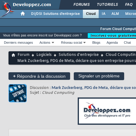
FORUMS
TUTORIELS
FAQ
DI/DSI Solutions d'entreprise
Cloud
IA
ALM
Micros
Forum Cloud Comput
Vous n'êtes pas encore inscrit sur Developpez.com ?
Inscrivez-vous gratuitem
Derniers messages
Actions
Réseau social
Blogs
Agenda
Chat
Forum
Logiciels
Solutions d'entreprise
Cloud Computin
Mark Zuckerberg, PDG de Meta, déclare que son entreprise pourra
+
Signaler un problème
Répondre à la discussion
Discussion :
Mark Zuckerberg, PDG de Meta, déclare que son
Sujet :
Cloud Computing