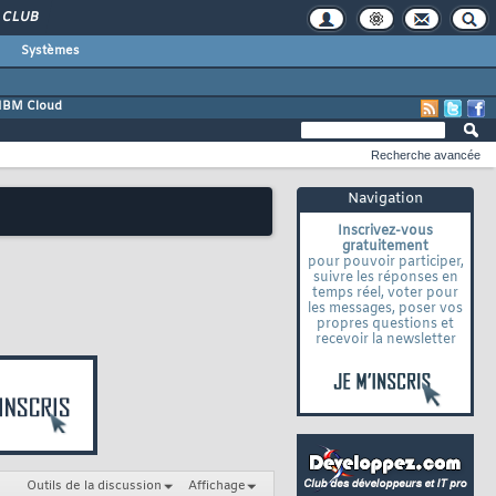
CLUB
Systèmes
IBM Cloud
Recherche avancée
Navigation
Inscrivez-vous
gratuitement
pour pouvoir participer,
suivre les réponses en
temps réel, voter pour
les messages, poser vos
propres questions et
recevoir la newsletter
Outils de la discussion
Affichage