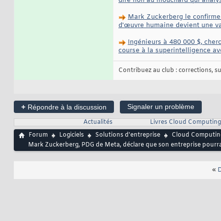
dire non au mouchard qui analyse
Mark Zuckerberg le confirme :
d'œuvre humaine devient une va
Ingénieurs à 480 000 $, cher
course à la superintelligence a
Contribuez au club : corrections, sug
+
Signaler un problème
Répondre à la discussion
Actualités
Livres Cloud Computing
Forum
Logiciels
Solutions d'entreprise
Cloud Computin
Mark Zuckerberg, PDG de Meta, déclare que son entreprise pourra
«
D