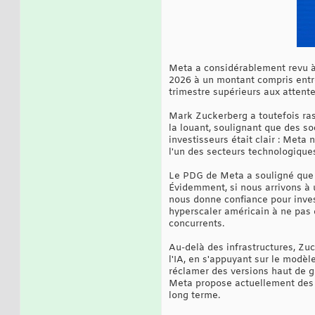
Meta a considérablement revu à 
2026 à un montant compris entre
trimestre supérieurs aux attente
Mark Zuckerberg a toutefois rass
la louant, soulignant que des 
investisseurs était clair : Met
l'un des secteurs technologique
Le PDG de Meta a souligné que l
Évidemment, si nous arrivons à u
nous donne confiance pour inves
hyperscaler américain à ne pas 
concurrents.
Au-delà des infrastructures, Z
l'IA, en s'appuyant sur le modèl
réclamer des versions haut de g
Meta propose actuellement des f
long terme.