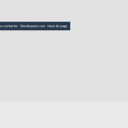
s contacter
Developpez.com
Haut de page