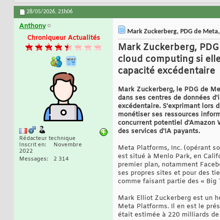
28/05/2026,
21h06
Anthony
Mark Zuckerberg, PDG de Meta, d
Chroniqueur Actualités
Mark Zuckerberg, PDG d
cloud computing si ell
capacité excédentaire
Mark Zuckerberg, le PDG de Meta
dans ses centres de données d'int
excédentaire. S'exprimant lors d
monétiser ses ressources inform
concurrent potentiel d'Amazon 
des services d'IA payants.
Rédacteur technique
Inscrit en
Novembre
Meta Platforms, Inc. (opérant s
2022
est situé à Menlo Park, en Cali
Messages
2 314
premier plan, notamment Facebo
ses propres sites et pour des tie
comme faisant partie des « Big 
Mark Elliot Zuckerberg est un h
Meta Platforms. Il en est le pré
était estimée à 220 milliards d