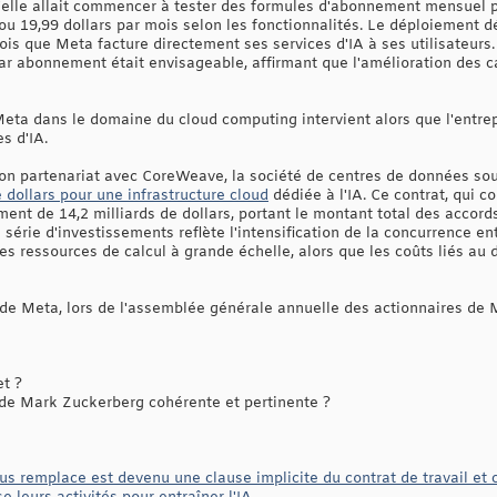
'elle allait commencer à tester des formules d'abonnement mensuel p
s ou 19,99 dollars par mois selon les fonctionnalités. Le déploiement
 fois que Meta facture directement ses services d'IA à ses utilisateur
r abonnement était envisageable, affirmant que l'amélioration des cap
eta dans le domaine du cloud computing intervient alors que l'entre
s d'IA.
son partenariat avec CoreWeave, la société de centres de données sou
 dollars pour une infrastructure cloud
dédiée à l'IA. Ce contrat, qui c
ent de 14,2 milliards de dollars, portant le montant total des accord
e série d'investissements reflète l'intensification de la concurrence e
es ressources de calcul à grande échelle, alors que les coûts liés au
e Meta, lors de l'assemblée générale annuelle des actionnaires de 
et ?
 de Mark Zuckerberg cohérente et pertinente ?
ous remplace est devenu une clause implicite du contrat de travail e