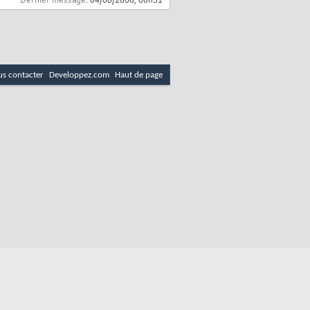
Dernier message:
04/08/2006,
00h51
s contacter
Developpez.com
Haut de page