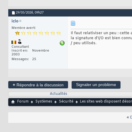
29/05/2026,
09h27
iclo
Membre averti
Il faut relativiser un peu : cett
la signature d'I/O est bien conn
/ peu utilisés.
Consultant
Inscrit en
Novembre
2003
Messages
25
+
Signaler un problème
Répondre à la discussion
Actualités
Forum
Systèmes
Sécurité
Les sites web disposent désor
«
D