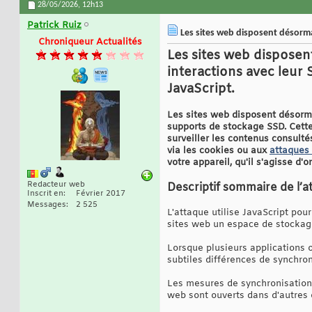
28/05/2026,
12h13
Patrick Ruiz
Les sites web disposent désorma
Chroniqueur Actualités
Les sites web disposen
interactions avec leur 
JavaScript.
Les sites web disposent désorma
supports de stockage SSD. Cette
surveiller les contenus consulté
via les cookies ou aux
attaques 
votre appareil, qu'il s'agisse d'
Redacteur web
Descriptif sommaire de l’a
Inscrit en
Février 2017
Messages
2 525
L'attaque utilise JavaScript pour
sites web un espace de stockage 
Lorsque plusieurs applications 
subtiles différences de synchron
Les mesures de synchronisation 
web sont ouverts dans d'autres o