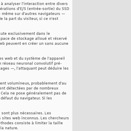
à analyser l'interaction entre divers
érations d'E/S (entrée-sortie) du SSD
s — même sur d'autres navigateurs —
la part du visiteur, si ce n'est
cute exclusivement dans le
 espace de stockage alloué et réservé
 web peuvent en créer un sans aucune
tes web et du système de l'appareil
un réseau neuronal convolutif pré-
mages —, l'attaquant peut déduire les
ement volumineux, probablement d'au
ment détectées par de nombreux
ur. Cela ne pose généralement pas de
défaut du navigateur. Si les
 sont plus nécessaires. Les
des sites web inconnus. Les chercheurs
hodes consiste à limiter la taille
la nature.