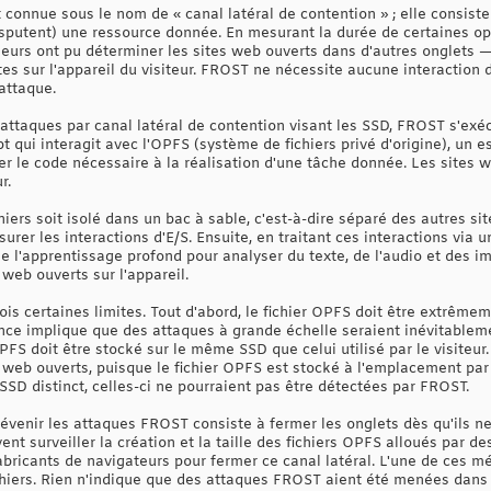
 connue sous le nom de « canal latéral de contention » ; elle consiste 
disputent) une ressource donnée. En mesurant la durée de certaines op
ercheurs ont pu déterminer les sites web ouverts dans d'autres onglet
es sur l'appareil du visiteur. FROST ne nécessite aucune interaction de 
'attaque.
ttaques par canal latéral de contention visant les SSD, FROST s'exé
ipt qui interagit avec l'OPFS (système de fichiers privé d'origine), un
ter le code nécessaire à la réalisation d'une tâche donnée. Les sites
r.
ers soit isolé dans un bac à sable, c'est-à-dire séparé des autres si
urer les interactions d'E/S. Ensuite, en traitant ces interactions via 
e l'apprentissage profond pour analyser du texte, de l'audio et des i
 web ouverts sur l'appareil.
ois certaines limites. Tout d'abord, le fichier OPFS doit être extrêm
ence implique que des attaques à grande échelle seraient inévitable
r OPFS doit être stocké sur le même SSD que celui utilisé par le visite
 web ouverts, puisque le fichier OPFS est stocké à l'emplacement par 
 SSD distinct, celles-ci ne pourraient pas être détectées par FROST.
évenir les attaques FROST consiste à fermer les onglets dès qu'ils ne
vent surveiller la création et la taille des fichiers OPFS alloués par 
bricants de navigateurs pour fermer ce canal latéral. L'une de ces mét
hiers. Rien n'indique que des attaques FROST aient été menées dans 