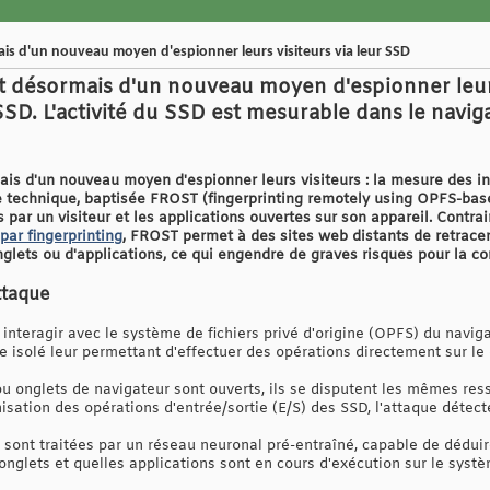
is d'un nouveau moyen d'espionner leurs visiteurs via leur SSD
t désormais d'un nouveau moyen d'espionner leurs 
SSD. L'activité du SSD est mesurable dans le naviga
is d'un nouveau moyen d'espionner leurs visiteurs : la mesure des int
 technique, baptisée FROST (fingerprinting remotely using OPFS-bas
s par un visiteur et les applications ouvertes sur son appareil. Contr
par fingerprinting
, FROST permet à des sites web distants de retracer
onglets ou d'applications, ce qui engendre de graves risques pour la con
ttaque
 interagir avec le système de fichiers privé d'origine (OPFS) du naviga
isolé leur permettant d'effectuer des opérations directement sur le di
ou onglets de navigateur sont ouverts, ils se disputent les mêmes res
isation des opérations d'entrée/sortie (E/S) des SSD, l'attaque détect
sont traitées par un réseau neuronal pré-entraîné, capable de déduire
nglets et quelles applications sont en cours d'exécution sur le systè