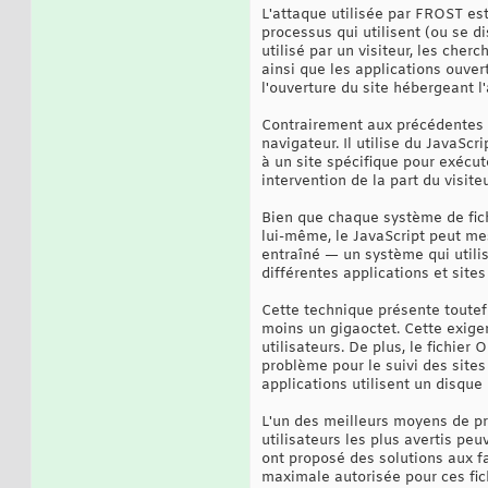
L'attaque utilisée par FROST est
processus qui utilisent (ou se 
utilisé par un visiteur, les ch
ainsi que les applications ouvert
l'ouverture du site hébergeant l
Contrairement aux précédentes a
navigateur. Il utilise du JavaScr
à un site spécifique pour exécu
intervention de la part du visiteu
Bien que chaque système de fichi
lui-même, le JavaScript peut mes
entraîné — un système qui utilis
différentes applications et sites
Cette technique présente toutef
moins un gigaoctet. Cette exig
utilisateurs. De plus, le fichie
problème pour le suivi des sites
applications utilisent un disque
L'un des meilleurs moyens de pr
utilisateurs les plus avertis peu
ont proposé des solutions aux fa
maximale autorisée pour ces fic