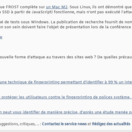
aque FROST complète sur
un Mac M2
. Sous Linux, ils ont démontré q
 SSD à partir de JavaScript) fonctionne, mais n'ont pas exécuté l'att
ué de tests sous Windows. La publication de recherche fournit de no
n son sein doivent faire l’objet de présentation lors de la conférence
he
uvelle forme d’attaque au travers des sites web ? De quelles précaut
ne technique de fingerprinting permettant d'identifier à 99 % un inte
protéger les utilisateurs contre le fingerprinting de polices systèm
on peut vous identifier de manière précise, d'après une étude menée p
gestions, critiques, ... :
Contactez le service news
et
Rédigez des actualités