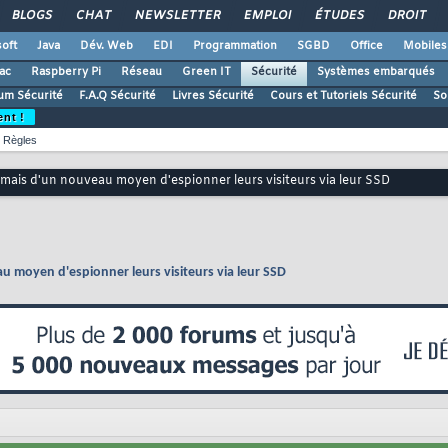
BLOGS
CHAT
NEWSLETTER
EMPLOI
ÉTUDES
DROIT
oft
Java
Dév. Web
EDI
Programmation
SGBD
Office
Mobiles
ac
Raspberry Pi
Réseau
Green IT
Sécurité
Systèmes embarqués
um Sécurité
F.A.Q Sécurité
Livres Sécurité
Cours et Tutoriels Sécurité
So
ent !
Règles
mais d'un nouveau moyen d'espionner leurs visiteurs via leur SSD
u moyen d'espionner leurs visiteurs via leur SSD