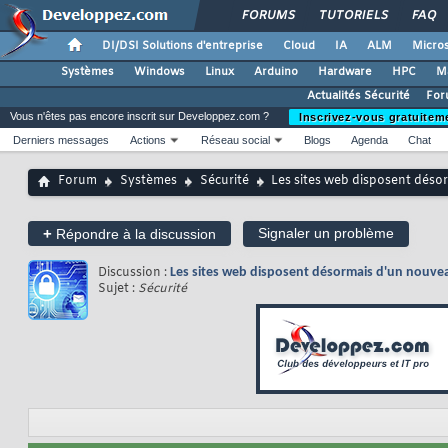
FORUMS
TUTORIELS
FAQ
DI/DSI Solutions d'entreprise
Cloud
IA
ALM
Micros
Systèmes
Windows
Linux
Arduino
Hardware
HPC
M
Actualités Sécurité
For
Vous n'êtes pas encore inscrit sur Developpez.com ?
Inscrivez-vous gratuitem
Derniers messages
Actions
Réseau social
Blogs
Agenda
Chat
Forum
Systèmes
Sécurité
Les sites web disposent désor
+
Signaler un problème
Répondre à la discussion
Discussion :
Les sites web disposent désormais d'un nouvea
Sujet :
Sécurité