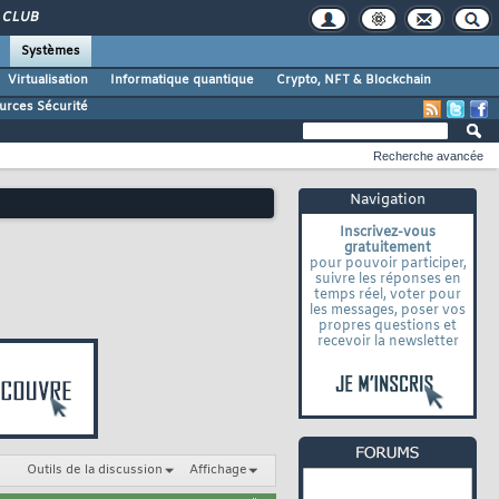
CLUB
Systèmes
Virtualisation
Informatique quantique
Crypto, NFT & Blockchain
urces Sécurité
Recherche avancée
Navigation
Inscrivez-vous
gratuitement
pour pouvoir participer,
suivre les réponses en
temps réel, voter pour
les messages, poser vos
propres questions et
recevoir la newsletter
Outils de la discussion
Affichage