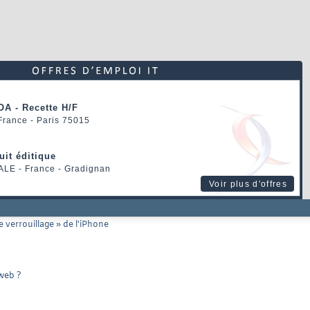
OA - Recette H/F
 France - Paris 75015
uit éditique
ALE
- France - Gradignan
Voir plus d'offres
 verrouillage » de l'iPhone
 web ?