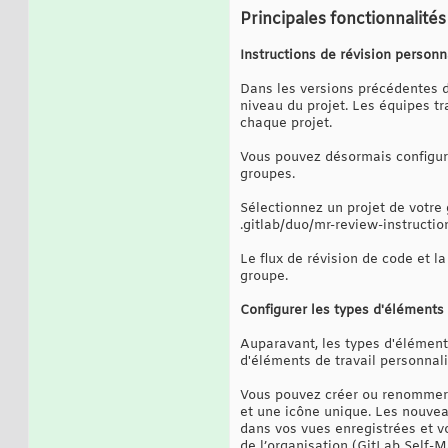
Principales fonctionnalités
Instructions de révision person
Dans les versions précédentes d
niveau du projet. Les équipes t
chaque projet.
Vous pouvez désormais configure
groupes.
Sélectionnez un projet de votre
.gitlab/duo/mr-review-instructio
Le flux de révision de code et 
groupe.
Configurer les types d'éléments 
Auparavant, les types d'éléments
d'éléments de travail personnalis
Vous pouvez créer ou renommer 
et une icône unique. Les nouvea
dans vos vues enregistrées et v
de l’organisation (GitLab Self-M