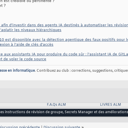
 est crédible ou pertinente ?
et ?
fin d'investir dans des agents IA destinés à automatiser les révisions
'aplatir les niveaux hiérarchiques
.10 est disponible avec la détection agentique des faux positifs pour l
exion à l'aide de clés d'accès
e aux assistants IA pour produire du code sûr : l'assistant IA de Git
et de voler le code source
esse en informatique
. Contribuez au club : corrections, suggestions, critiques,
F.A.Qs ALM
LIVRES ALM
des instructions de révision de groupe, Secrets Manager et des amélioratio
iscussion précédente
|
Discussion suivante
»