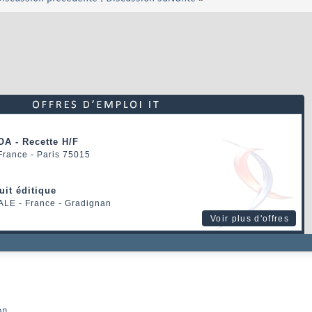
OA - Recette H/F
 France - Paris 75015
uit éditique
ALE
- France - Gradignan
Voir plus d'offres
on