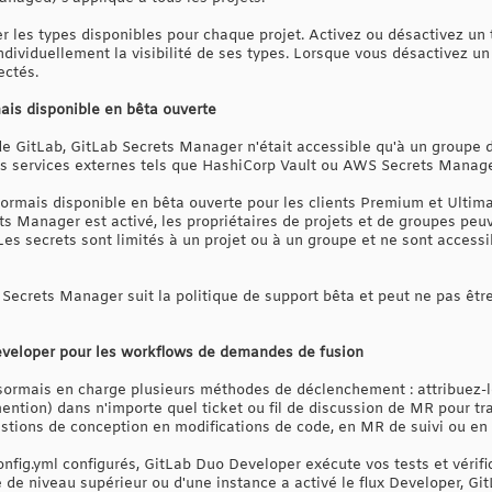
les types disponibles pour chaque projet. Activez ou désactivez un ty
ndividuellement la visibilité de ses types. Lorsque vous désactivez un
ectés.
is disponible en bêta ouverte
e GitLab, GitLab Secrets Manager n'était accessible qu'à un groupe d
es services externes tels que HashiCorp Vault ou AWS Secrets Manage
rmais disponible en bêta ouverte pour les clients Premium et Ultima
 Manager est activé, les propriétaires de projets et de groupes peuv
es secrets sont limités à un projet ou à un groupe et ne sont accessi
Secrets Manager suit la politique de support bêta et peut ne pas être
veloper pour les workflows de demandes de fusion
rmais en charge plusieurs méthodes de déclenchement : attribuez-le
tion) dans n'importe quel ticket ou fil de discussion de MR pour tra
uestions de conception en modifications de code, en MR de suivi ou e
ig.yml configurés, GitLab Duo Developer exécute vos tests et vérific
e de niveau supérieur ou d'une instance a activé le flux Developer, 