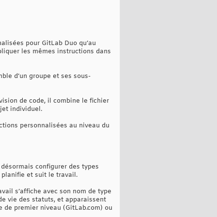
nnalisées pour GitLab Duo qu’au
pliquer les mêmes instructions dans
mble d’un groupe et ses sous-
sion de code, il combine le fichier
et individuel.
uctions personnalisées au niveau du
z désormais configurer des types
anifie et suit le travail.
vail s’affiche avec son nom de type
e vie des statuts, et apparaissent
pe de premier niveau (GitLab.com) ou