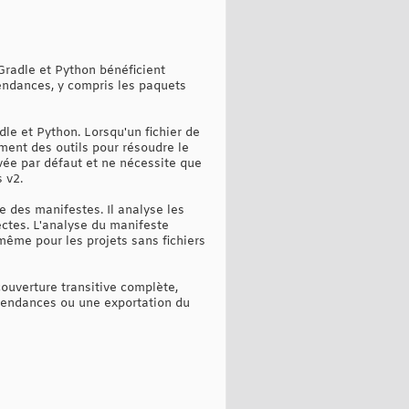
radle et Python bénéficient
pendances, y compris les paquets
le et Python. Lorsqu'un fichier de
ment des outils pour résoudre le
vée par défaut et ne nécessite que
 v2.
e des manifestes. Il analyse les
rectes. L'analyse du manifeste
même pour les projets sans fichiers
ouverture transitive complète,
épendances ou une exportation du