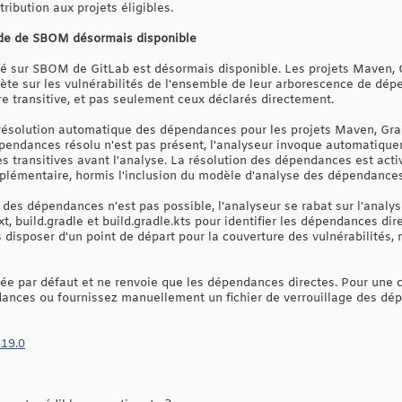
ribution aux projets éligibles.
ide de SBOM désormais disponible
 sur SBOM de GitLab est désormais disponible. Les projets Maven, G
lète sur les vulnérabilités de l'ensemble de leur arborescence de dé
re transitive, et pas seulement ceux déclarés directement.
 résolution automatique des dépendances pour les projets Maven, Grad
pendances résolu n'est pas présent, l'analyseur invoque automatique
transitives avant l'analyse. La résolution des dépendances est acti
plémentaire, hormis l'inclusion du modèle d'analyse des dépendances
n des dépendances n'est pas possible, l'analyseur se rabat sur l'analys
xt, build.gradle et build.gradle.kts pour identifier les dépendances di
 disposer d'un point de départ pour la couverture des vulnérabilités, 
vée par défaut et ne renvoie que les dépendances directes. Pour une c
dances ou fournissez manuellement un fichier de verrouillage des d
 19.0