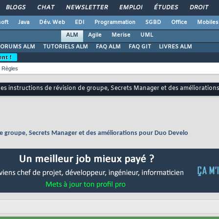
BLOGS
CHAT
NEWSLETTER
EMPLOI
ÉTUDES
DROIT
oft
Java
Dév. Web
EDI
Programmation
SGBD
Office
Mobiles
ALM
Agile
Merise
UML
FORUMS ALM
TUTORIELS ALM
FAQ ALM
FAQ GIT
LIVRES ALM
ent !
Règles
des instructions de révision de groupe, Secrets Manager et des amélioratio
 de groupe, Secrets Manager et des améliorations pour Duo Develo