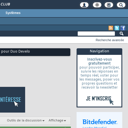
CLUB
Systèmes
Recherche avancée
Navigation
ns pour Duo Develo
Inscrivez-vous
gratuitement
pour pouvoir participer,
suivre les réponses en
temps réel, voter pour
les messages, poser vos
propres questions et
recevoir la newsletter
Outils de la discussion
Affichage