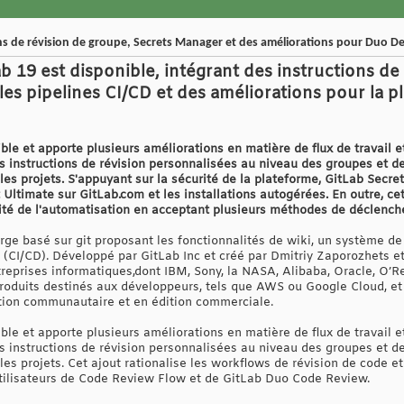
ons de révision de groupe, Secrets Manager et des améliorations pour Duo D
Lab 19 est disponible, intégrant des instructions d
es pipelines CI/CD et des améliorations pour la p
le et apporte plusieurs améliorations en matière de flux de travail e
es instructions de révision personnalisées au niveau des groupes et d
les projets. S'appuyant sur la sécurité de la plateforme, GitLab Secr
 Ultimate sur GitLab.com et les installations autogérées. En outre, c
bilité de l'automatisation en acceptant plusieurs méthodes de déclenc
orge basé sur git proposant les fonctionnalités de wiki, un système de 
 (CI/CD). Développé par GitLab Inc et créé par Dmitriy Zaporozhets et p
treprises informatiques,dont IBM, Sony, la NASA, Alibaba, Oracle, O’Re
produits destinés aux développeurs, tels que AWS ou Google Cloud, et 
dition communautaire et en édition commerciale.
le et apporte plusieurs améliorations en matière de flux de travail e
es instructions de révision personnalisées au niveau des groupes et d
es projets. Cet ajout rationalise les workflows de révision de code e
utilisateurs de Code Review Flow et de GitLab Duo Code Review.