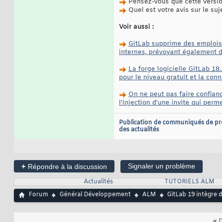
Pensez-vous que cette version
Quel est votre avis sur le suj
Voir aussi :
GitLab supprime des emplois a
internes, prévoyant également d
La forge logicielle GitLab 18
pour le niveau gratuit et la conn
On ne peut pas faire confianc
l'injection d'une invite qui perm
Publication de communiqués de pr
des actualités
+
Signaler un problème
Répondre à la discussion
Actualités
TUTORIELS ALM
Forum
Général Développement
ALM
GitLab 19 intègre 
«
D