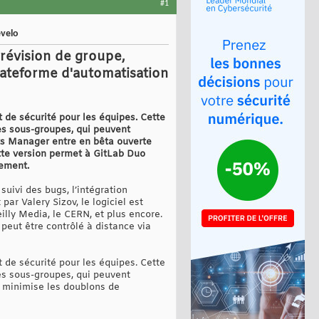
#1
evelo
e révision de groupe,
lateforme d'automatisation
t de sécurité pour les équipes. Cette
es sous-groupes, qui peuvent
ets Manager entre en bêta ouverte
ette version permet à GitLab Duo
hement.
suivi des bugs, l’intégration
ar Valery Sizov, le logiciel est
illy Media, le CERN, et plus encore.
peut être contrôlé à distance via
t de sécurité pour les équipes. Cette
es sous-groupes, qui peuvent
t minimise les doublons de