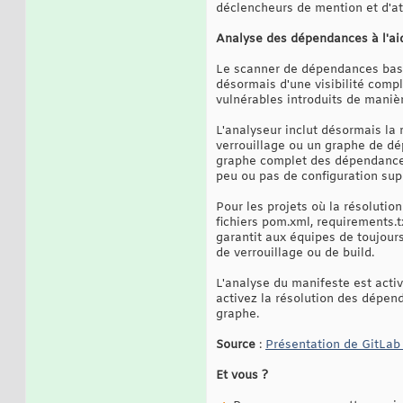
déclencheurs de mention et d'att
Analyse des dépendances à l'a
Le scanner de dépendances basé
désormais d'une visibilité comp
vulnérables introduits de maniè
L'analyseur inclut désormais la
verrouillage ou un graphe de dé
graphe complet des dépendances 
peu ou pas de configuration sup
Pour les projets où la résolutio
fichiers pom.xml, requirements.t
garantit aux équipes de toujours
de verrouillage ou de build.
L'analyse du manifeste est acti
activez la résolution des dépen
graphe.
Source
:
Présentation de GitLab
Et vous ?