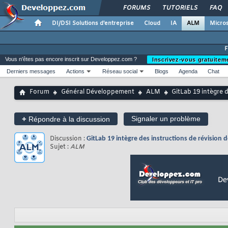
FORUMS
TUTORIELS
FAQ
DI/DSI Solutions d'entreprise
Cloud
IA
ALM
Micros
Vous n'êtes pas encore inscrit sur Developpez.com ?
Inscrivez-vous gratuitem
Derniers messages
Actions
Réseau social
Blogs
Agenda
Chat
Forum
Général Développement
ALM
GitLab 19 intègre 
+
Signaler un problème
Répondre à la discussion
Discussion :
GitLab 19 intègre des instructions de révision
Sujet :
ALM