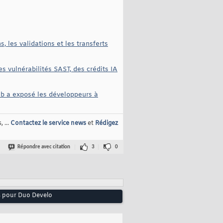
, les validations et les transferts
es vulnérabilités SAST, des crédits IA
Lab a exposé les développeurs à
 ...
Contactez le service news
et
Rédigez
Répondre avec citation
3
0
ns pour Duo Develo