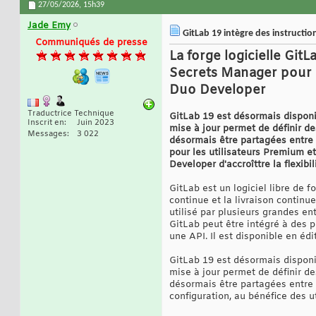
27/05/2026,
15h39
Jade Emy
GitLab 19 intègre des instructi
Communiqués de presse
La forge logicielle Git
Secrets Manager pour l
Duo Developer
Traductrice Technique
GitLab 19 est désormais disponib
Inscrit en
Juin 2023
mise à jour permet de définir d
Messages
3 022
désormais être partagées entre 
pour les utilisateurs Premium et
Developer d'accroîttre la flexi
GitLab est un logiciel libre de f
continue et la livraison continue
utilisé par plusieurs grandes en
GitLab peut être intégré à des 
une API. Il est disponible en é
GitLab 19 est désormais disponib
mise à jour permet de définir d
désormais être partagées entre l
configuration, au bénéfice des 