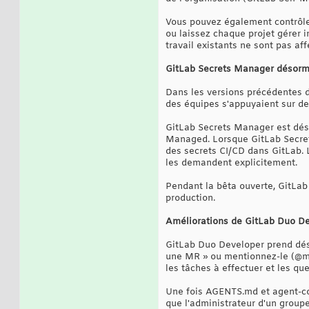
Vous pouvez également contrôler 
ou laissez chaque projet gérer i
travail existants ne sont pas aff
GitLab Secrets Manager désorma
Dans les versions précédentes d
des équipes s'appuyaient sur d
GitLab Secrets Manager est déso
Managed. Lorsque GitLab Secrets
des secrets CI/CD dans GitLab. L
les demandent explicitement.
Pendant la bêta ouverte, GitLab 
production.
Améliorations de GitLab Duo De
GitLab Duo Developer prend déso
une MR » ou mentionnez-le (@men
les tâches à effectuer et les q
Une fois AGENTS.md et agent-conf
que l'administrateur d'un group