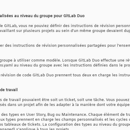
nalisées au niveau du groupe pour GitLab Duo
e GitLab, vous ne pouviez définir des instructions de révision perso
ravaillant sur plusieurs projets au sein d’un même groupe devaient du
r des instructions de révision personnalisées partagées pour l’ense
 groupe à utiliser comme modèle. Lorsque GitLab Duo effectue une révi
ns.yaml au niveau du groupe avec les instructions définies dans le proj
la révision de code GitLab Duo prennent tous deux en charge les instr
de travail
 de travail pouvaient être soit un ticket, soit une tâche. Vous pouve
és dans un projet afin de les adapter à la manière dont votre équipe pl
des types en User Story, Bug ou Maintenance. Chaque élément de tra
ux types prennent en charge les champs personnalisés et les cycles d
os tableaux de tickets. La configuration des types au niveau du grou
anaged) s’applique à tous les projets.