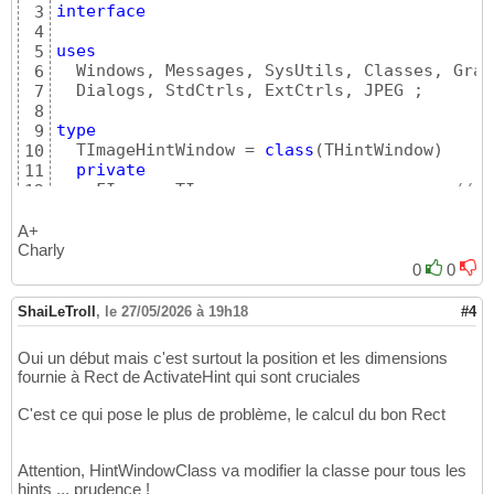
interface
3
4
uses
5
  Windows, Messages, SysUtils, Classes, Grap
6
  Dialogs, StdCtrls, ExtCtrls, JPEG ;

7
8
type
9
  TImageHintWindow = 
class
(
THintWindow
)
10
private
11
    FImage: TImage;                     
// P
12
    FImageCache: TStringList;           
// P
13
14
A+
Charly
15
public
16
0
0
constructor
 Create
(
AOwner: TComponent
)
; 
17
destructor
 Destroy; 
override
;

18
ShaiLeTroll
,
le 27/05/2026 à 19h18
#4
end
;

19
20
Oui un début mais c'est surtout la position et les dimensions
21
fournie à Rect de ActivateHint qui sont cruciales
implementation
22
23
C'est ce qui pose le plus de problème, le calcul du bon Rect
{ TImageHintWindow }
24
25
{ ==========================================
26
Attention, HintWindowClass va modifier la classe pour tous les
constructor
 TImageHintWindow.Create
(
AOwner: 
27
hints ... prudence !