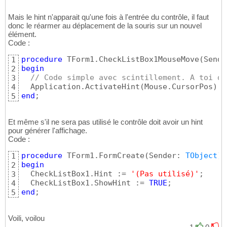
end
;
9
Mais le hint n'apparait qu'une fois à l'entrée du contrôle, il faut
donc le réarmer au déplacement de la souris sur un nouvel
élément.
Code :
procedure
 TForm1.CheckListBox1MouseMove
(
Sende
1
begin
2
// Code simple avec scintillement. A toi de
3
  Application.ActivateHint
(
Mouse.CursorPos
)
4
end
;
5
Et même s'il ne sera pas utilisé le contrôle doit avoir un hint
pour générer l'affichage.
Code :
procedure
 TForm1.FormCreate
(
Sender: 
TObject
)
1
begin
2
  CheckListBox1.Hint := 
'(Pas utilisé)'
;

3
  CheckListBox1.ShowHint := 
TRUE
4
end
;
5
Voili, voilou