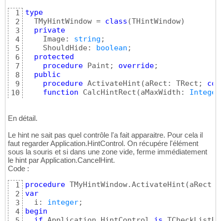
type
1
  TMyHintWindow = 
class
(
THintWindow
)
2
private
3
    Image: 
string
;

4
    ShouldHide: 
boolean
;

5
protected
6
procedure
 Paint; 
override
;

7
public
8
procedure
 ActivateHint
(
aRect: TRect; 
con
9
function
 CalcHintRect
(
aMaxWidth: 
Integer
10
function
 ShouldHideHint: 
Boolean
; 
overri
11
end
;
12
En détail.
Le hint ne sait pas quel contrôle l'a fait apparaitre. Pour cela il
faut regarder Application.HintControl. On récupére l'élément
sous la souris et si dans une zone vide, ferme immédiatement
le hint par Application.CancelHint.
Code :
procedure
 TMyHintWindow.ActivateHint
(
aRect: 
1
var
2
  i: 
integer
3
begin
4
if
 Application.HintControl 
is
 TCheckListBo
5