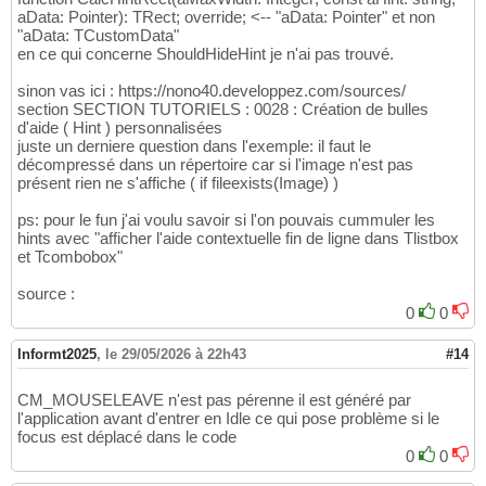
begin
47
148
aData: Pointer): TRect; override; <-- "aData: Pointer" et non
48
procedure
 UnProcessComments
(
var
 AHTMLCont
149
"aData: TCustomData"
end
;

49
begin
150
en ce qui concerne ShouldHideHint je n'ai pas trouvé.
50
    AHTMLContent := StringReplace
(
AHTMLCont
151
procedure
 TForm1.CheckListBox1MouseMove
(
Send
51
    AHTMLContent := StringReplace
(
AHTMLCont
152
sinon vas ici : https://nono40.developpez.com/sources/
var
 pt : tPoint;

52
end
;

153
section SECTION TUTORIELS : 0028 : Création de bulles
    APoint: TPoint;

53
154
d'aide ( Hint ) personnalisées
    Fichier:
String
54
begin
155
juste un derniere question dans l'exemple: il faut le
begin
55
with
 TMarkdownProcessor.CreateDialect
(
mdC
156
décompressé dans un répertoire car si l'image n'est pas
    APoint.X := X;

56
try
157
présent rien ne s'affiche ( if fileexists(Image) )
    APoint.Y := Y;

57
    Result := Process
(
AContent
)
;

158
    CheckListBox1.ItemIndex := CheckListBox1
58
if
 AShowMDComment 
then
159
ps: pour le fun j'ai voulu savoir si l'on pouvais cummuler les
if
(
CheckListBox1.itemindex>=
0
)
and
(
Che
59
      ReProcessComments
(
Result
)
160
hints avec "afficher l'aide contextuelle fin de ligne dans Tlistbox
begin
60
else
et Tcombobox"
161
        Fichier:=CheckListBox1.Items
[
CheckLi
61
      UnProcessComments
(
Result
)
;

162
if
(
fileexists
(
fichier
)
)
then
source :
62
finally
163
begin
63
0
0
    Free
(
)
;

164
              pt := Mouse.CursorPos;

64
end
165
              form2.Left:=pt.x+
10
;

65
end
;

166
Informt2025
,
le 29/05/2026 à 22h43
#14
              form2.top:=pt.y+
10
;

66
167
              form2.Show;

67
//-----------------------------------------
168
CM_MOUSELEAVE n'est pas pérenne il est généré par
if
(
itemindexprec<>CheckListBo
68
class
procedure
 TMarkdownViewer.ShowAsHTML
(
169
l'application avant d'entrer en Idle ce qui pose problème si le
else
 itemindexprec:=CheckListB
69
var
170
focus est déplacé dans le code
end
70
  WebBrowser: TWebBrowser;

171
0
0
else
71
  Doc: IHTMLDocument2;

172