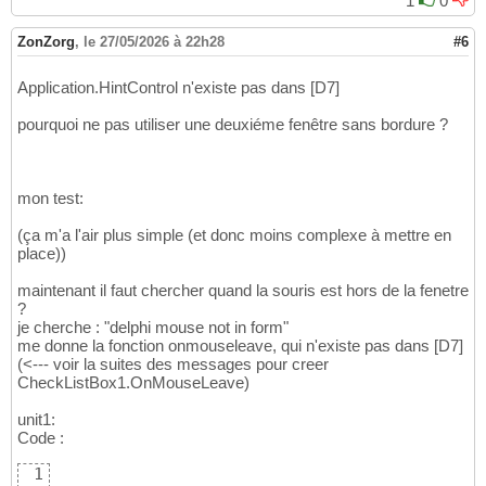
1
0
ZonZorg
,
le 27/05/2026 à 22h28
#6
Application.HintControl n'existe pas dans [D7]
pourquoi ne pas utiliser une deuxiéme fenêtre sans bordure ?
mon test:
(ça m'a l'air plus simple (et donc moins complexe à mettre en
place))
maintenant il faut chercher quand la souris est hors de la fenetre
?
je cherche : "delphi mouse not in form"
me donne la fonction onmouseleave, qui n'existe pas dans [D7]
(<--- voir la suites des messages pour creer
CheckListBox1.OnMouseLeave)
unit1:
Code :
1