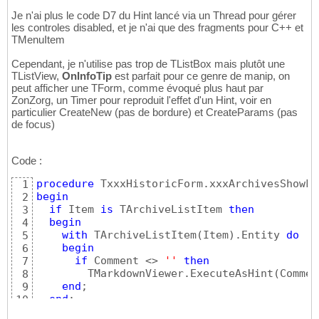
    ShowHint = 
True
43
BEGIN
58
Je n'ai plus le code D7 du Hint lancé via un Thread pour gérer
    TabOrder = 
0
44
      Result := 
''
;

59
les controles disabled, et je n'ai que des fragments pour C++ et
    OnEnter = CheckListBox1Enter

45
      STREAM := Tfilestream.Create
(
Filename
60
TMenuItem
    OnMouseMove = CheckListBox1MouseMove

46
      Memstr := Tmemorystream.Create;

61
end
47
TRY
62
Cependant, je n'utilise pas trop de TListBox mais plutôt une
end
48
            Memstr.COPYFROM
(
STREAM, 
5
)
;

63
TListView,
OnInfoTip
est parfait pour ce genre de manip, on
IF
 Memstr.SIZE > 
4
THEN
64
peut afficher une TForm, comme évoqué plus haut par
BEGIN
65
ZonZorg, un Timer pour reproduit l'effet d'un Hint, voir en
IF
 Comparemem
(
Memstr.MEMO
66
particulier CreateNew (pas de bordure) et CreateParams (pas
IF
 Comparemem
(
Memstr.MEMO
de focus)
67
IF
 Comparemem
(
Memstr.MEMO
68
IF
 Comparemem
(
Memstr.MEMO
69
Code :
IF
 Comparemem
(
Memstr.MEMO
70
END
;

71
procedure
 TxxxHistoricForm.xxxArchivesShowFo
1
FINALLY
72
begin
2
            STREAM.FREE;

73
if
 Item 
is
 TArchiveListItem 
then
3
            Memstr.FREE;

74
begin
4
END
; 
{Try}
75
with
 TArchiveListItem
(
Item
)
.Entity 
do
5
END
; 
{Getimagetype}
76
begin
6
77
if
 Comment <> 
''
then
7
78
        TMarkdownViewer.ExecuteAsHint
(
Commen
8
CONSTRUCTOR
 TMyHintWindow.Create
(
AOwner: TC
79
end
;

9
BEGIN
80
end
10
INHERITED
 Create
(
AOwner
)
81
end
;
11
END
;

82