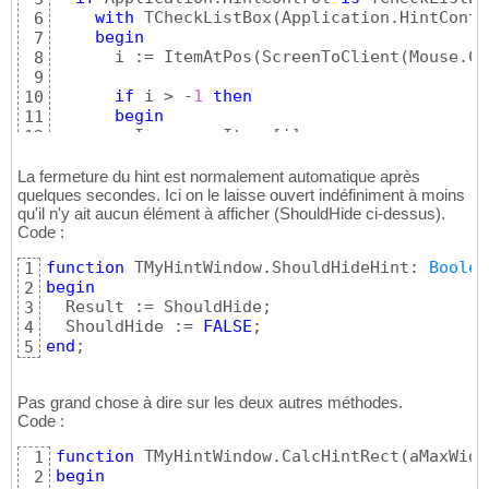
with
 TCheckListBox
(
Application.HintContr
6
begin
7
      i := ItemAtPos
(
ScreenToClient
(
Mouse.Cu
8
9
if
 i > -
1
then
10
begin
11
        Image := Items
[
i
]
;

12
inherited
;

13
        Exit;

14
La fermeture du hint est normalement automatique après
end
;

quelques secondes. Ici on le laisse ouvert indéfiniment à moins
15
qu'il n'y ait aucun élément à afficher (ShouldHide ci-dessus).
end
;

16
Code :
17
// Zone vide
18
function
 TMyHintWindow.ShouldHideHint: 
Boolea
1
  ShouldHide := 
TRUE
;

19
begin
2
20
  Result := ShouldHide;

3
end
;
21
  ShouldHide := 
FALSE
4
end
;
5
Pas grand chose à dire sur les deux autres méthodes.
Code :
function
 TMyHintWindow.CalcHintRect
(
aMaxWidt
1
begin
2