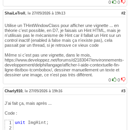
0
0
ShaiLeTroll
,
le 27/05/2026 à 19h13
#2
Utilise un THintWindowClass pour afficher une vignette ... en
théorie c'est possible, en D7, je faisais un Hint HTML, mais je
n'utilisais pas le mécanisme de Hint car il fallait un Hint sur un
control inactif (enabled à false mais ça n'existe pas), cela
passait par un thread, si je retrouve ce vieux code
Même si c'est pas une vignette, dans le mois,
https://www.developpez.net/forums/d2183047/environnements-
developpement/delphi/langage/afficher-l-aide-contextuelle-fin-
ligne-tlistbox-tcombobox/, dessiner manuellement un texte et
dessiner une image, ce n'est pas très différent.
0
0
Charly910
,
le 27/05/2026 à 19h16
#3
J'ai fait ça, mais après ...
Code :
unit
 ImgHint;

1
2