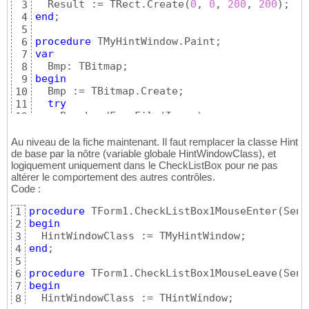
  Result := TRect.Create
(
0
, 
0
, 
200
, 
200
)
3
end
;

4
5
procedure
6
var
7
8
begin
9
  Bmp := TBitmap.Create;

10
try
11
    Bmp.LoadFromFile
(
Image
)
;

12
    Canvas.Draw
(
10
, 
10
, Bmp
)
;

13
finally
14
Au niveau de la fiche maintenant. Il faut remplacer la classe Hint
    Bmp.Free;

de base par la nôtre (variable globale HintWindowClass), et
15
logiquement uniquement dans le CheckListBox pour ne pas
end
16
altérer le comportement des autres contrôles.
end
;
17
Code :
procedure
 TForm1.CheckListBox1MouseEnter
(
Send
1
begin
2
3
end
;

4
5
procedure
 TForm1.CheckListBox1MouseLeave
(
Send
6
begin
7
8