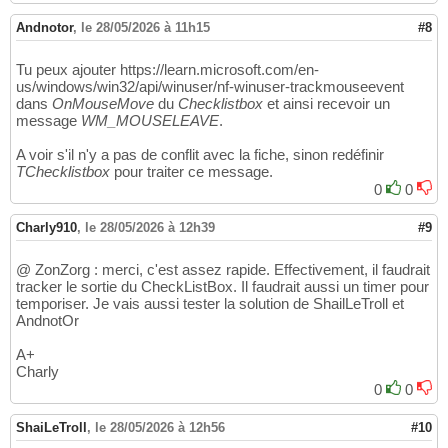
  PixelsPerInch = 
96
18
procedure
 ActivateHint
(
aRect: TRect; 
co
33
  TextHeight = 
13
19
end
;

Andnotor
34
,
le 28/05/2026 à 11h15
#8
object
 CheckListBox1: TCheckListBox

20
35
    Left = 
0
21
36
Tu peux ajouter https://learn.microsoft.com/en-
    Top = 
0
22
var
37
us/windows/win32/api/winuser/nf-winuser-trackmouseevent
    Width = 
137
23
  Form1: TForm1;

38
dans
OnMouseMove
du
Checklistbox
et ainsi recevoir un
    Height = 
217
24
  itemindexprec:
Integer
;

39
message
WM_MOUSELEAVE
.
    ItemHeight = 
13
25
  MyHintinfo: Thintinfo;

40
    Items.Strings = 
(
26
  lzwidth,lzheight:
Integer
;

A voir s'il n'y a pas de conflit avec la fiche, sinon redéfinir
41
'Tulip.jpg'
27
TChecklistbox
  Letext:
pour traiter ce message.
String
;

42
'Pothos.png'
28
  JPG_HEADER: 
array
[
0
..
2
]
of
byte
 = 
0
(
$FF
0
, 
$
43
'Ficus.bmp'
29
  GIF_HEADER: 
array
[
0
..
2
]
of
byte
 = 
(
$47
, 
$
44
'Marigold.bmp'
30
  BMP_HEADER: 
array
[
0
..
1
]
of
byte
 = 
(
$42
, 
$
45
Charly910
,
le 28/05/2026 à 12h39
#9
'Mint.bmp'
31
  PNG_HEADER: 
array
[
0
..
3
]
of
byte
 = 
(
$89
, 
$
46
'Rose.bmp'
32
  TIF_HEADER: 
array
[
0
..
2
]
of
byte
 = 
(
$49
, 
$
47
@ ZonZorg : merci, c'est assez rapide. Effectivement, il faudrait
'Tulsi.bmp'
33
48
tracker le sortie du CheckListBox. Il faudrait aussi un timer pour
'Bamboo.bmp'
34
implementation
49
temporiser. Je vais aussi tester la solution de ShailLeTroll et
'Fern.bmp'
35
50
AndnotOr
'Orchid.bmp'
36
{$R *.dfm}
51
'Peepal.bmp'
37
52
A+
'Cactus.bmp'
38
{~~~~~~~~~~~~~~~~~~~~~~~~~~~~~~~~~~~~~~~~~~
53
Charly
'Lavender.bmp'
39
FUNCTION
 Getimagetype
(
Filename: 
STRING
)
: 
ST
54
0
0
'Lemon.gif'
40
VAR
55
'Banana.jpg'
)
41
      STREAM: Tfilestream;

56
ShaiLeTroll
,
le 28/05/2026 à 12h56
#10
    ParentShowHint = 
False
42
57