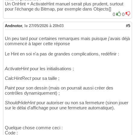
begin
Un OnHint + ActivateHint manuel serait plus prudent, surtout
28
pour l'échange du Bitmap, par exemple dans Objects[]
inherited
 Create
(
AOwner
)
;

29
  Color := clInfoBk;

0
0
30
  FImage := TImage.Create
(
Self
)
;

31
  FImage.Parent := 
Self
;

32
Andnotor
,
le 27/05/2026 à 20h03
#5
  FImage.Align := alClient;

33
  FImage.Stretch := 
True
;

34
Un peu tard pour certaines remarques mais puisque j'avais déjà
  FImage.Center := 
True
;

35
commencé à taper cette réponse
  FImage.Proportional := 
True
;

36
37
Le Hint en soi n'a pas de grandes complications, redéfinir :
end
38
{ ==========================================
39
ActivateHint
destructor
pour les initialisations ;
40
begin
41
CalcHintRect
pour sa taille ;
  FImageCache.Free;

42
inherited
43
Paint
pour son dessin (mais on pourrait aussi créer des
end
44
contrôles dynamiquement) ;
{ ==========================================
45
46
ShouldHideHint
pour autoriser ou non sa fermeture (sinon jouer
initialization
47
sur le délai d'affichage pour une fermeture automatique).
  HintWindowClass := TImageHintWindow;

48
49
50
Quelque chose comme ceci :
end
.
51
Code :