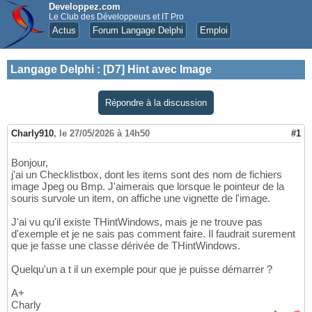
Developpez.com
Le Club des Développeurs et IT Pro
Actus
Forum Langage Delphi
Emploi
Langage Delphi
:
[D7] Hint avec Image
Répondre à la discussion
Charly910
,
le 27/05/2026 à 14h50
#1
Bonjour,
j'ai un Checklistbox, dont les items sont des nom de fichiers
image Jpeg ou Bmp. J'aimerais que lorsque le pointeur de la
souris survole un item, on affiche une vignette de l'image.
J'ai vu qu'il existe THintWindows, mais je ne trouve pas
d'exemple et je ne sais pas comment faire. Il faudrait surement
que je fasse une classe dérivée de THintWindows.
Quelqu'un a t il un exemple pour que je puisse démarrer ?
A+
Charly