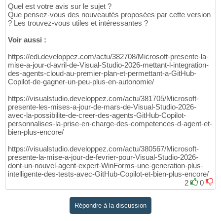
Quel est votre avis sur le sujet ?
Que pensez-vous des nouveautés proposées par cette version
? Les trouvez-vous utiles et intéressantes ?
Voir aussi :
https://edi.developpez.com/actu/382708/Microsoft-presente-la-
mise-a-jour-d-avril-de-Visual-Studio-2026-mettant-l-integration-
des-agents-cloud-au-premier-plan-et-permettant-a-GitHub-
Copilot-de-gagner-un-peu-plus-en-autonomie/
https://visualstudio.developpez.com/actu/381705/Microsoft-
presente-les-mises-a-jour-de-mars-de-Visual-Studio-2026-
avec-la-possibilite-de-creer-des-agents-GitHub-Copilot-
personnalises-la-prise-en-charge-des-competences-d-agent-et-
bien-plus-encore/
https://visualstudio.developpez.com/actu/380567/Microsoft-
presente-la-mise-a-jour-de-fevrier-pour-Visual-Studio-2026-
dont-un-nouvel-agent-expert-WinForms-une-generation-plus-
intelligente-des-tests-avec-GitHub-Copilot-et-bien-plus-encore/
2
0
Répondre à la discussion