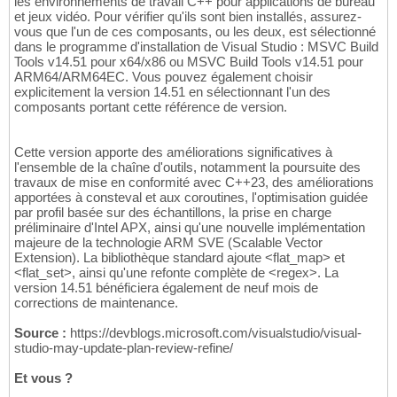
les environnements de travail C++ pour applications de bureau
et jeux vidéo. Pour vérifier qu'ils sont bien installés, assurez-
vous que l'un de ces composants, ou les deux, est sélectionné
dans le programme d'installation de Visual Studio : MSVC Build
Tools v14.51 pour x64/x86 ou MSVC Build Tools v14.51 pour
ARM64/ARM64EC. Vous pouvez également choisir
explicitement la version 14.51 en sélectionnant l'un des
composants portant cette référence de version.
Cette version apporte des améliorations significatives à
l'ensemble de la chaîne d'outils, notamment la poursuite des
travaux de mise en conformité avec C++23, des améliorations
apportées à consteval et aux coroutines, l'optimisation guidée
par profil basée sur des échantillons, la prise en charge
préliminaire d'Intel APX, ainsi qu'une nouvelle implémentation
majeure de la technologie ARM SVE (Scalable Vector
Extension). La bibliothèque standard ajoute <flat_map> et
<flat_set>, ainsi qu'une refonte complète de <regex>. La
version 14.51 bénéficiera également de neuf mois de
corrections de maintenance.
Source :
https://devblogs.microsoft.com/visualstudio/visual-
studio-may-update-plan-review-refine/
Et vous ?