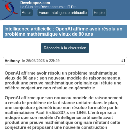
Developpez.com
Le Club des Développeurs et IT Pro
Actus
Forum Intelligence artificielle
Emploi
Intelligence artificielle
:
OpenAI affirme avoir résolu un
problème mathématique vieux de 80 ans
Répondre à la discussion
Anthony
,
le 26/05/2026 à 22h49
#1
OpenAI affirme avoir résolu un problème mathématique
vieux de 80 ans : son nouveau modèle de raisonnement a
produit une preuve mathématique originale qui réfute une
célèbre conjecture non résolue en géométrie
OpenAI affirme que son nouveau modèle de raisonnement
a résolu le problème de la distance unitaire dans le plan,
une conjecture géométrique non résolue formulée par le
mathématicien Paul Erd&#337;s en 1946. L'entreprise a
indiqué que son modèle d'intelligence artificielle avait
produit une preuve mathématique originale réfutant cette
conjecture et proposant une nouvelle construction