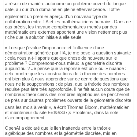
a résolu de manière autonome un problème ouvert de longue
date, au cur d'un domaine en pleine effervescence. Il offre
également un premier aperçu d'un nouveau type de
collaboration entre l'IA et les mathématiciens humains. Dans ce
cas précis, les travaux complémentaires menés par des
mathématiciens externes apportent une vision nettement plus
riche que la solution initiale à elle seule.
« Lorsque j'évalue l'importance et l'influence d'une
démonstration générée par l'IA, je me pose la question suivante
: cela nous a-t-il appris quelque chose de nouveau sur le
problème ? Comprenons-nous mieux la géométrie discrète
aujourd'hui ? Je pense que la réponse est un « oui » nuancé :
cela montre que les constructions de la théorie des nombres
ont bien plus à nous apprendre sur ce genre de questions que
nous ne le soupçonnions ; de plus, que la théorie des nombres
requise peut être très approfondie. Il ne fait aucun doute que de
nombreux théoriciens des nombres algébriques se pencheront
de près sur dautres problèmes ouverts de la géométrie discrète
dans les mois à venir », a écrit Thomas Bloom, mathématicien
et mainteneur du site Erd&#337;s Problems, dans la note
d'accompagnement.
OpenAI a déclaré que le lien inattendu entre la théorie
algébrique des nombres et la géométrie discrète, mis en