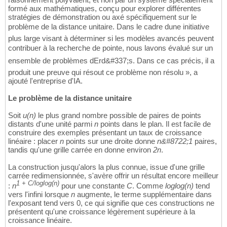
formé aux mathématiques, conçu pour explorer différentes
stratégies de démonstration ou axé spécifiquement sur le
problème de la distance unitaire. Dans le cadre dune initiative
plus large visant à déterminer si les modèles avancés peuvent
contribuer à la recherche de pointe, nous lavons évalué sur un
ensemble de problèmes dErd&#337;s. Dans ce cas précis, il a
produit une preuve qui résout ce problème non résolu », a
ajouté l'entreprise d'IA.
Le problème de la distance unitaire
Soit
u(n)
le plus grand nombre possible de paires de points
distants d'une unité parmi
n
points dans le plan. Il est facile de
construire des exemples présentant un taux de croissance
linéaire : placer
n
points sur une droite donne
n&#8722;1
paires,
tandis qu'une grille carrée en donne environ
2n
.
La construction jusqu'alors la plus connue, issue d'une grille
carrée redimensionnée, s'avère offrir un résultat encore meilleur
1 + C/loglog(n)
:
n
pour une constante
C
. Comme
loglog(n)
tend
vers l'infini lorsque
n
augmente, le terme supplémentaire dans
l'exposant tend vers 0, ce qui signifie que ces constructions ne
présentent qu'une croissance légèrement supérieure à la
croissance linéaire.