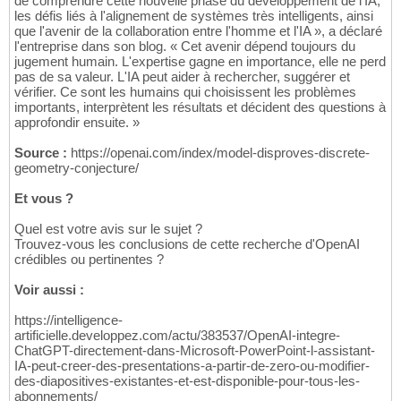
de comprendre cette nouvelle phase du développement de l'IA,
les défis liés à l'alignement de systèmes très intelligents, ainsi
que l'avenir de la collaboration entre l'homme et l'IA », a déclaré
l'entreprise dans son blog. « Cet avenir dépend toujours du
jugement humain. L'expertise gagne en importance, elle ne perd
pas de sa valeur. L'IA peut aider à rechercher, suggérer et
vérifier. Ce sont les humains qui choisissent les problèmes
importants, interprètent les résultats et décident des questions à
approfondir ensuite. »
Source :
https://openai.com/index/model-disproves-discrete-
geometry-conjecture/
Et vous ?
Quel est votre avis sur le sujet ?
Trouvez-vous les conclusions de cette recherche d'OpenAI
crédibles ou pertinentes ?
Voir aussi :
https://intelligence-
artificielle.developpez.com/actu/383537/OpenAI-integre-
ChatGPT-directement-dans-Microsoft-PowerPoint-l-assistant-
IA-peut-creer-des-presentations-a-partir-de-zero-ou-modifier-
des-diapositives-existantes-et-est-disponible-pour-tous-les-
abonnements/