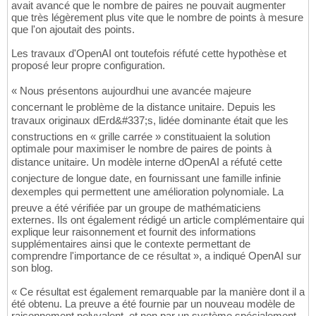
avait avancé que le nombre de paires ne pouvait augmenter
que très légèrement plus vite que le nombre de points à mesure
que l'on ajoutait des points.
Les travaux d'OpenAI ont toutefois réfuté cette hypothèse et
proposé leur propre configuration.
« Nous présentons aujourdhui une avancée majeure
concernant le problème de la distance unitaire. Depuis les
travaux originaux dErd&#337;s, lidée dominante était que les
constructions en « grille carrée » constituaient la solution
optimale pour maximiser le nombre de paires de points à
distance unitaire. Un modèle interne dOpenAI a réfuté cette
conjecture de longue date, en fournissant une famille infinie
dexemples qui permettent une amélioration polynomiale. La
preuve a été vérifiée par un groupe de mathématiciens
externes. Ils ont également rédigé un article complémentaire qui
explique leur raisonnement et fournit des informations
supplémentaires ainsi que le contexte permettant de
comprendre l'importance de ce résultat », a indiqué OpenAI sur
son blog.
« Ce résultat est également remarquable par la manière dont il a
été obtenu. La preuve a été fournie par un nouveau modèle de
raisonnement polyvalent, et non par un système spécialement