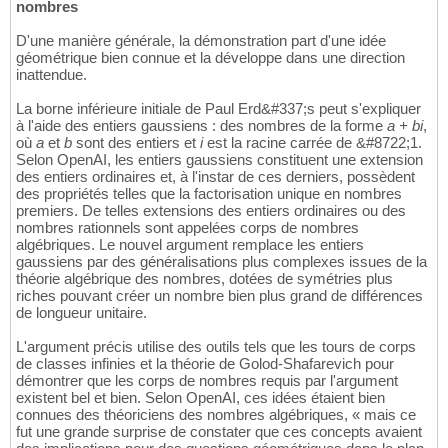
nombres
D'une manière générale, la démonstration part d'une idée
géométrique bien connue et la développe dans une direction
inattendue.
La borne inférieure initiale de Paul Erd&#337;s peut s'expliquer
à l'aide des entiers gaussiens : des nombres de la forme
a + bi
,
où
a
et
b
sont des entiers et
i
est la racine carrée de &#8722;1.
Selon OpenAI, les entiers gaussiens constituent une extension
des entiers ordinaires et, à l'instar de ces derniers, possèdent
des propriétés telles que la factorisation unique en nombres
premiers. De telles extensions des entiers ordinaires ou des
nombres rationnels sont appelées corps de nombres
algébriques. Le nouvel argument remplace les entiers
gaussiens par des généralisations plus complexes issues de la
théorie algébrique des nombres, dotées de symétries plus
riches pouvant créer un nombre bien plus grand de différences
de longueur unitaire.
L'argument précis utilise des outils tels que les tours de corps
de classes infinies et la théorie de Golod-Shafarevich pour
démontrer que les corps de nombres requis par l'argument
existent bel et bien. Selon OpenAI, ces idées étaient bien
connues des théoriciens des nombres algébriques, « mais ce
fut une grande surprise de constater que ces concepts avaient