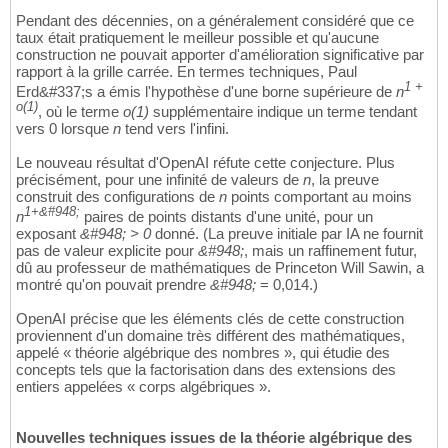
Pendant des décennies, on a généralement considéré que ce
taux était pratiquement le meilleur possible et qu'aucune
construction ne pouvait apporter d'amélioration significative par
rapport à la grille carrée. En termes techniques, Paul
1 +
Erd&#337;s a émis l'hypothèse d'une borne supérieure de
n
o(1)
, où le terme
o(1)
supplémentaire indique un terme tendant
vers 0 lorsque
n
tend vers l'infini.
Le nouveau résultat d'OpenAI réfute cette conjecture. Plus
précisément, pour une infinité de valeurs de
n
, la preuve
construit des configurations de
n
points comportant au moins
1+&#948;
n
paires de points distants d'une unité, pour un
exposant
&#948; > 0
donné. (La preuve initiale par IA ne fournit
pas de valeur explicite pour
&#948;
, mais un raffinement futur,
dû au professeur de mathématiques de Princeton Will Sawin, a
montré qu'on pouvait prendre
&#948;
= 0,014.)
OpenAI précise que les éléments clés de cette construction
proviennent d'un domaine très différent des mathématiques,
appelé « théorie algébrique des nombres », qui étudie des
concepts tels que la factorisation dans des extensions des
entiers appelées « corps algébriques ».
Nouvelles techniques issues de la théorie algébrique des