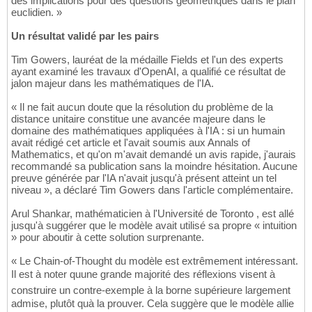
des implications pour des questions géométriques dans le plan
euclidien. »
Un résultat validé par les pairs
Tim Gowers, lauréat de la médaille Fields et l'un des experts
ayant examiné les travaux d'OpenAI, a qualifié ce résultat de
jalon majeur dans les mathématiques de l'IA.
« Il ne fait aucun doute que la résolution du problème de la
distance unitaire constitue une avancée majeure dans le
domaine des mathématiques appliquées à l'IA : si un humain
avait rédigé cet article et l'avait soumis aux Annals of
Mathematics, et qu'on m'avait demandé un avis rapide, j'aurais
recommandé sa publication sans la moindre hésitation. Aucune
preuve générée par l'IA n'avait jusqu'à présent atteint un tel
niveau », a déclaré Tim Gowers dans l'article complémentaire.
Arul Shankar, mathématicien à l'Université de Toronto , est allé
jusqu'à suggérer que le modèle avait utilisé sa propre « intuition
» pour aboutir à cette solution surprenante.
« Le Chain-of-Thought du modèle est extrêmement intéressant.
Il est à noter quune grande majorité des réflexions visent à
construire un contre-exemple à la borne supérieure largement
admise, plutôt quà la prouver. Cela suggère que le modèle allie