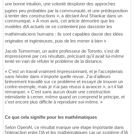
une bonne intuition, une volonté dexplorer des approches
jugées peu probables par la communauté, et une prédisposition
à tenter des constructions », a déclaré Arul Shankar dans un
communiqué. « À mon avis, cet article démontre que les
modèles dIA actuels ne se contentent pas dassister les
mathématiciens humains : ils sont capables davoir des idées
originales et ingénieuses, puis de les mener à bien »
Jacob Tsimerman, un autre professeur de Toronto, s'est dit
impressionné par ces résultats, précisant qu'il avait lui-même
tenté en vain de réfuter le problème de la distance.
« C'est un travail vraiment impressionnant, et je l'accepterais
sans hésiter dans n'importe quelle revue. J'ai d'ailleurs
brièvement travaillé sur ce problème et essayé de trouver un
contre-exemple, mais je n'ai pas réussi à avancer », a-t-il fait
remarquer. « C'est sans aucun doute une construction
intimidante à cerner, même quand on comprend le principe, et
c'est encore plus difficile à reproduire soi-même. »
Ce que cela signifie pour les mathématiques
Selon OpenAI, ce résultat marque une étape importante dans
l'interaction entre l'IA et les mathématiques car un système d'IA