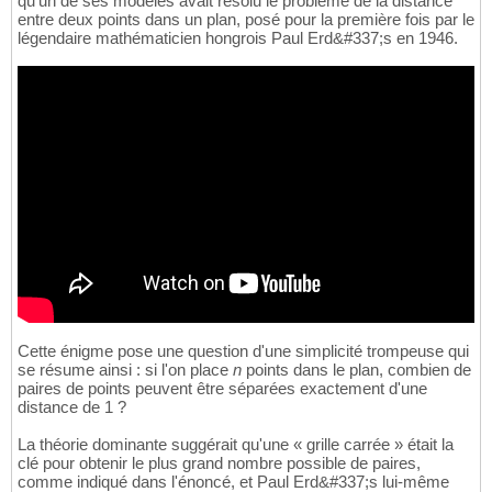
qu'un de ses modèles avait résolu le problème de la distance
entre deux points dans un plan, posé pour la première fois par le
légendaire mathématicien hongrois Paul Erd&#337;s en 1946.
Cette énigme pose une question d'une simplicité trompeuse qui
se résume ainsi : si l'on place
n
points dans le plan, combien de
paires de points peuvent être séparées exactement d'une
distance de 1 ?
La théorie dominante suggérait qu'une « grille carrée » était la
clé pour obtenir le plus grand nombre possible de paires,
comme indiqué dans l'énoncé, et Paul Erd&#337;s lui-même