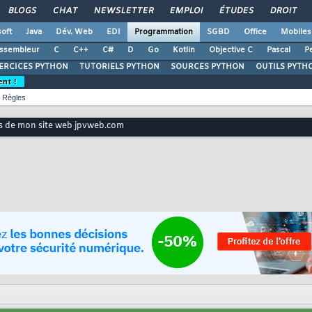
BLOGS
CHAT
NEWSLETTER
EMPLOI
ÉTUDES
DROIT
oft
Java
Dév. Web
EDI
Programmation
SGBD
Office
Mobiles
ssembleur
C
C++
C#
D
Go
Kotlin
Objective C
Pascal
Pe
ERCICES PYTHON
TUTORIELS PYTHON
SOURCES PYTHON
OUTILS PYTH
ent !
Règles
s de mon site web jpvweb.com