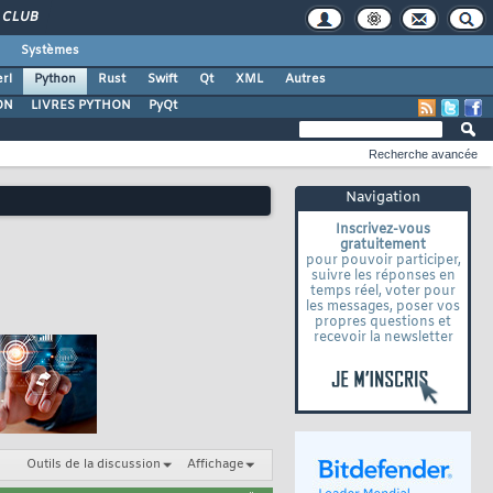
CLUB
Systèmes
rl
Python
Rust
Swift
Qt
XML
Autres
ON
LIVRES PYTHON
PyQt
Recherche avancée
Navigation
Inscrivez-vous
gratuitement
pour pouvoir participer,
suivre les réponses en
temps réel, voter pour
les messages, poser vos
propres questions et
recevoir la newsletter
Outils de la discussion
Affichage