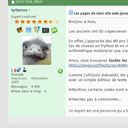
26/05/2026,
08h39
tyrtamos
Les pages de mon site web jpv
Expert confirmé
Bonjour à tous,
Les anciens ont dû s'apercevoir
En effet, j'approche des 80 ans 
tas de choses en Python et en ma
arithmétique modulaire: une vraie
Alors, vous trouverez
toutes les
https://mega.nz/file/5zJggJRb#
Retraité
Comme j'utilisais dokuwiki, les 
Inscrit en
Décembre
avec un simple éditeur de text
2007
Messages
4 495
Attention, certains codes sont 
Billets dans le blog
6
N'hésitez pas à commenter...
Un expert est une personne qui a fai