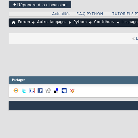
+
Répondre à la discussion
Actualités
F.A.Q PYTHON
TUTORIELS 
Forum
Autres langages
Python
Contribuez
Les page
«
D
Partager