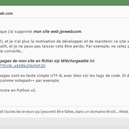
web.com
 que j'ai supprimé
mon site web jpvweb.com
.
(!), et je n'ai plus la motivation de développer et de maintenir ce sit
th, et je ne peux pas laisser cela être perdu. Par exemple, ne ratez p
 curiosité...
 pages de mon site en fichier zip téléchargeable ici
:
yf7EVW...o5ERk2ilbOhF20
pages sont en texte simple UTF-8, avec bien sûr les tags de code. Et 
e comme notepad++ par exemple.
encore en Python v2.
t toutes les erreurs qui peuvent être faites, dans un domaine étroit... (Niels