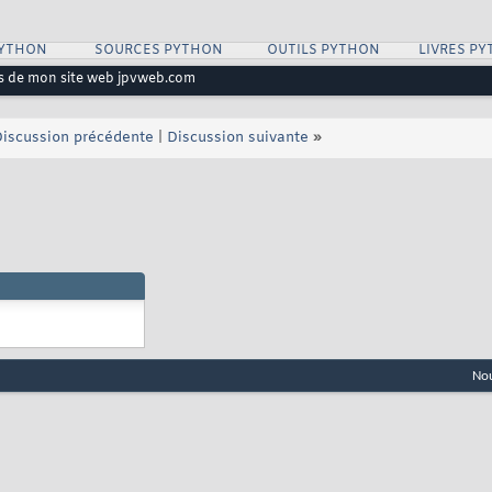
PYTHON
SOURCES PYTHON
OUTILS PYTHON
LIVRES P
s de mon site web jpvweb.com
iscussion précédente
|
Discussion suivante
»
Nou