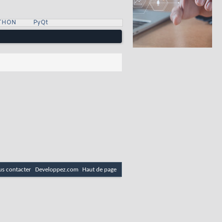
YTHON
PyQt
s contacter
Developpez.com
Haut de page