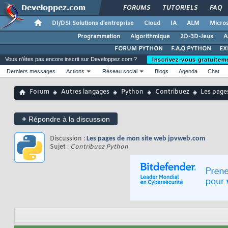
FORUMS
TUTORIELS
FAQ
DI/DSI Solutions d'entreprise
Cloud
IA
ALM
Micros
Programmation
Algorithmique
2D-3D-Jeux
A
FORUM PYTHON
F.A.Q PYTHON
EX
Vous n'êtes pas encore inscrit sur Developpez.com ?
Inscrivez-vous gratuitem
Derniers messages
Actions
Réseau social
Blogs
Agenda
Chat
Forum
Autres langages
Python
Contribuez
Les page
+
Répondre à la discussion
Discussion :
Les pages de mon site web jpvweb.com
Sujet :
Contribuez Python