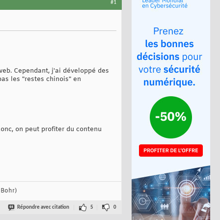
#1
e web. Cependant, j'ai développé des
as les "restes chinois" en
donc, on peut profiter du contenu
 Bohr)
Répondre avec citation
5
0