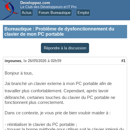
Developpez.com
Le Club des Développeurs et IT Pro
Actus
Forum Bureautique
Emploi
Bureautique
:
Problème de dysfonctionnement du
clavier de mon PC portable
Répondre à la discussion
inyounes
,
le 26/05/2026 à 02h59
#1
Bonjour à tous,
Jai branché un clavier externe à mon PC portable afin de
travailler plus confortablement. Cependant, après lavoir
débranché, certaines touches du clavier du PC portable ne
fonctionnent plus correctement.
Dans ce contexte, je vous prie de bien vouloir maider à :
- réinitialiser le clavier du PC portable ;
- trouver la bonne méthode pour utiliser soit le clavier intégré du