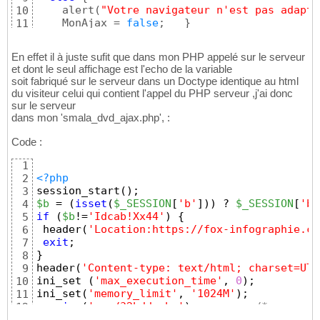
    alert
(
"Votre navigateur n'est pas adapté
10
    MonAjax = 
false
;   
}
11
  MonAjax.open
(
'POST'
,
'smala_dvd_ajax.php'
,
t
12
En effet il à juste sufit que dans mon PHP appelé sur le serveur
et dont le seul affichage est l'echo de la variable
soit fabriqué sur le serveur dans un Doctype identique au html
du visiteur celui qui contient l'appel du PHP serveur ,j'ai donc
sur le serveur
dans mon 'smala_dvd_ajax.php', :
Code :
1
<?php
2
session_start
(
)
;   
3
$b
 = 
(
isset
(
$_SESSION
[
'b'
]
)
)
 ? 
$_SESSION
[
'b'
4
if
(
$b
!=
'Idcab!Xx44'
)
{
5
 header
(
'Location:https://fox-infographie.co
6
exit
; 
7
}
8
header
(
'Content-type: text/html; charset=UTF
9
ini_set 
(
'max_execution_time'
, 
0
)
;
10
ini_set
(
'memory_limit'
, 
'1024M'
)
;
11
require
(
'zzz/32bdd.php'
)
;         
/* =>  ouv
12
if
(
$Bloque
==
"O"
)
$_SESSION
[
'bloque'
]
=
"o"
;