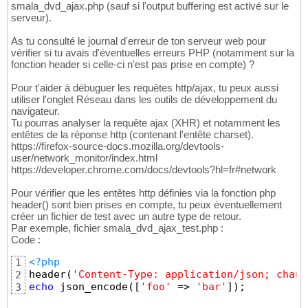
smala_dvd_ajax.php (sauf si l'output buffering est activé sur le
serveur).
As tu consulté le journal d'erreur de ton serveur web pour
vérifier si tu avais d'éventuelles erreurs PHP (notamment sur la
fonction header si celle-ci n'est pas prise en compte) ?
Pour t'aider à débuguer les requêtes http/ajax, tu peux aussi
utiliser l'onglet Réseau dans les outils de développement du
navigateur.
Tu pourras analyser la requête ajax (XHR) et notamment les
entêtes de la réponse http (contenant l'entête charset).
https://firefox-source-docs.mozilla.org/devtools-
user/network_monitor/index.html
https://developer.chrome.com/docs/devtools?hl=fr#network
Pour vérifier que les entêtes http définies via la fonction php
header() sont bien prises en compte, tu peux éventuellement
créer un fichier de test avec un autre type de retour.
Par exemple, fichier smala_dvd_ajax_test.php :
Code :
<?php
1
header
(
'Content-Type: application/json; chars
2
echo
 json_encode
(
[
'foo'
 => 
'bar'
]
)
;
3