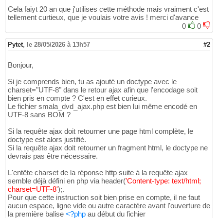
13
?>
14
Cela faiyt 20 an que j'utilises cette méthode mais vraiment c'est
<!DOCTYPE html><html lang='fr'><head> 

tellement curtieux, que je voulais votre avis ! merci d'avance
15
<meta charset="UTF-8">

16
0
0
17
<?PHP
18
Pytet
,
le 28/05/2026 à 13h57
#2
Bonjour,
Si je comprends bien, tu as ajouté un doctype avec le
charset="UTF-8" dans le retour ajax afin que l'encodage soit
bien pris en compte ? C'est en effet curieux.
Le fichier smala_dvd_ajax.php est bien lui même encodé en
UTF-8 sans BOM ?
Si la requête ajax doit retourner une page html complète, le
doctype est alors justifié.
Si la requête ajax doit retourner un fragment html, le doctype ne
devrais pas être nécessaire.
L'entête charset de la réponse http suite à la requête ajax
semble déjà défini en php via header
(
'Content-type: text/html;
charset=UTF-8'
)
;.
Pour que cette instruction soit bien prise en compte, il ne faut
aucun espace, ligne vide ou autre caractère avant l'ouverture de
la première balise
<?php
au début du fichier