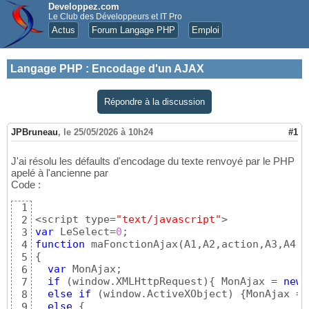
Developpez.com
Le Club des Développeurs et IT Pro
Actus
Forum Langage PHP
Emploi
Langage PHP
:
Encodage d'un AJAX
Répondre à la discussion
JPBruneau
,
le 25/05/2026 à 10h24
#1
J'ai résolu les défaults d'encodage du texte renvoyé par le PHP
apelé à l'ancienne par
Code :
1
<script type=
"text/javascript"
2
var
 LeSelect=
0
3
function
 maFonctionAjax
(
A1,A2,action,A3,A4,b
4
{
5
var
 MonAjax;

6
if
(
window.XMLHttpRequest
)
{
 MonAjax = 
new
 
7
else
if
(
window.ActiveXObject
)
{
MonAjax = 
8
else
{
9