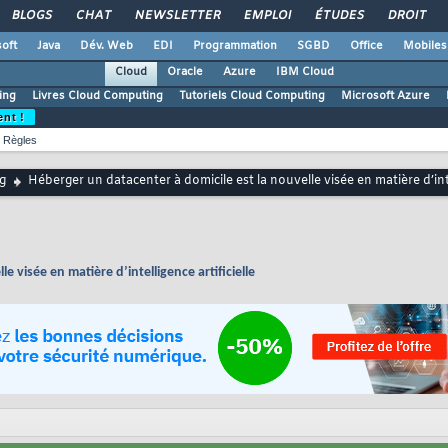
BLOGS
CHAT
NEWSLETTER
EMPLOI
ÉTUDES
DROIT
oft
Java
Dév. Web
EDI
Programmation
SGBD
Office
Mobiles
Cloud
Oracle
Azure
IBM Cloud
ing
Livres Cloud Computing
Tutoriels Cloud Computing
Microsoft Azure
ent !
Règles
g
Héberger un datacenter à domicile est la nouvelle visée en matière d’intel
 visée en matière d’intelligence artificielle