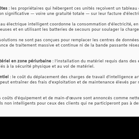
ôtes
: les propriétaires qui hébergent ces unités reçoivent un tableau é
n significative — voire une gratuité totale — sur leur facture d'électric
eau électrique intelligent coordonne la consommation d'électricité, en
uses et en utilisant les batteries de secours pour soulager la charge
solutions ne sont pas conçues pour remplacer les centres de données 
sance de traitement massive et continue ni de la bande passante rése
tériel en zone périurbaine
: l'installation du matériel requis dans de
iés à la sécurité physique et au vol de matériel.
ntiel
: le coût du déplacement des charges de travail d'intelligence arti
ut entraîner des frais d'exploitation et de maintenance élevés par r
es coûts d'équipement et de main-d'œuvre sont annoncés comme nett
ls non intelligents pour ceux des clients qui ne participeront pas à 