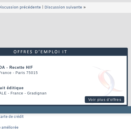
iscussion précédente
|
Discussion suivante
»
OA - Recette H/F
 France - Paris 75015
uit éditique
ALE
- France - Gradignan
Voir plus d'offres
arte de crédit
e améliorée