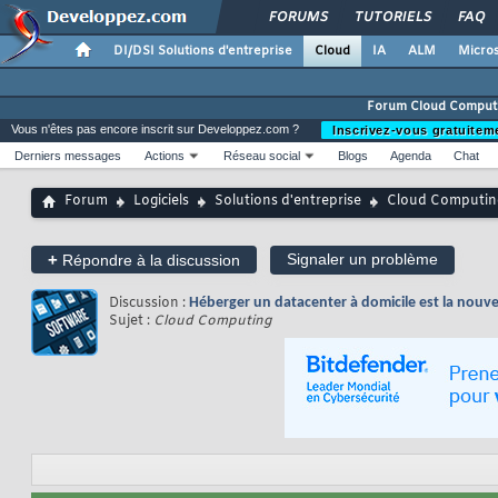
FORUMS
TUTORIELS
FAQ
DI/DSI Solutions d'entreprise
Cloud
IA
ALM
Micros
Forum Cloud Comput
Vous n'êtes pas encore inscrit sur Developpez.com ?
Inscrivez-vous gratuitem
Derniers messages
Actions
Réseau social
Blogs
Agenda
Chat
Forum
Logiciels
Solutions d'entreprise
Cloud Computin
+
Signaler un problème
Répondre à la discussion
Discussion :
Héberger un datacenter à domicile est la nouvelle
Sujet :
Cloud Computing