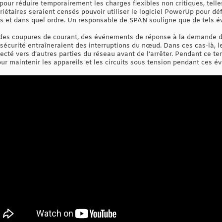
our réduire temporairement les charges flexibles non critiques, tell
riétaires seraient censés pouvoir utiliser le logiciel PowerUp pour déf
es et dans quel ordre. Un responsable de SPAN souligne que de tels é
des coupures de courant, des événements de réponse à la demande d
sécurité entraîneraient des interruptions du nœud. Dans ces cas-là, 
ecté vers d’autres parties du réseau avant de l’arrêter. Pendant ce te
pour maintenir les appareils et les circuits sous tension pendant ces 