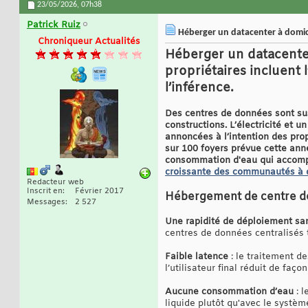
23/05/2026,
07h38
Patrick Ruiz
Héberger un datacenter à domicile
Chroniqueur Actualités
Héberger un datacenter 
propriétaires incluent l
l’inférence.
Des centres de données sont sus
constructions. L’électricité et u
annoncées à l’intention des prop
sur 100 foyers prévue cette année
consommation d'eau qui accompa
croissante des communautés à 
Redacteur web
Inscrit en
Février 2017
Hébergement de centre de 
Messages
2 527
Une rapidité de déploiement sa
centres de données centralisés t
Faible latence
: le traitement d
l’utilisateur final réduit de fa
Aucune consommation d’eau
: l
liquide plutôt qu'avec le systè