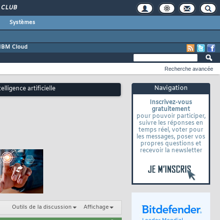
CLUB
Systèmes
IBM Cloud
Recherche avancée
Navigation
ligence artificielle
Inscrivez-vous
gratuitement
pour pouvoir participer,
suivre les réponses en
temps réel, voter pour
les messages, poser vos
propres questions et
recevoir la newsletter
Outils de la discussion
Affichage