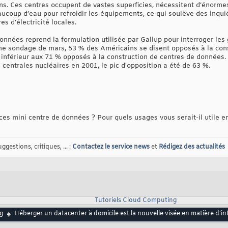
ions. Ces centres occupent de vastes superficies, nécessitent d’énormes
aucoup d’eau pour refroidir les équipements, ce qui soulève des inqui
es d’électricité locales.
onnées reprend la formulation utilisée par Gallup pour interroger les 
e sondage de mars, 53 % des Américains se disent opposés à la cons
n inférieur aux 71 % opposés à la construction de centres de données
s centrales nucléaires en 2001, le pic d'opposition a été de 63 %.
es mini centre de données ? Pour quels usages vous serait-il utile 
gestions, critiques, ... :
Contactez le service news
et
Rédigez des actualités
Tutoriels Cloud Computing
g
Héberger un datacenter à domicile est la nouvelle visée en matière d’intel