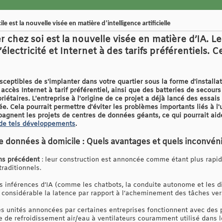
 est la nouvelle visée en matière d’intelligence artificielle
chez soi est la nouvelle visée en matière d’IA. L
’électricité et Internet à des tarifs préférentiels. 
ceptibles de s'implanter dans votre quartier sous la forme d'install
n accès Internet à tarif préférentiel, ainsi que des batteries de secour
riétaires. L'entreprise à l'origine de ce projet a déjà lancé des essai
. Cela pourrait permettre d'éviter les problèmes importants liés à l'ut
gnent les projets de centres de données géants, ce qui pourrait aid
de tels développements
.
données à domicile : Quels avantages et quels inconvéni
ns précédent
: leur construction est annoncée comme étant plus rapi
raditionnels.
es inférences d’IA (comme les chatbots, la conduite autonome et les 
çon considérable la latence par rapport à l’acheminement des tâches ver
es unités annoncées par certaines entreprises fonctionnent avec des
me de refroidissement air/eau à ventilateurs couramment utilisé dans 