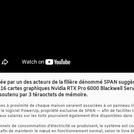
sée par un des acteurs de la filière dénommé SPAN sug
e 16 cartes graphiques Nvidia RTX Pro 6000 Blackwell Serv
soutenu par 3 téraoctets de mémoire.
ées à proximité de chaque maison seraient associées à un panneau in
le logiciel PowerUp, propriété exclusive de SPAN — afin de faciliter
ux solaires sur les toits pourraient également être disponibles dans 
onnels de consommation d'électricité se produisent, le système est con
afin de maintenir le nœud en fonctionnement normal, selon le livre 