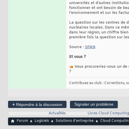
universités et d'autres institut
fonctionner et ont besoin de be
l’environnement et sur les factur
La question sur les centres de d
nucléaires locales. Dans ce mêm
dans leur région, un chiffre bie
première fois la question sur le
Source :
SPAN
Et vous ?
Vous procureriez-vous un de c
?
Contribuez au club : Corrections, sug
+
Signaler un problème
Répondre à la discussion
Actualités
Livres Cloud Computing
Forum
Logiciels
Solutions d'entreprise
Cloud Computin