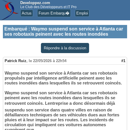
Developpez.com
Le Club des Développeurs et IT Pro
Actus
Forum Embarqu�
Emploi
Embarqué
:
Waymo suspend son service à Atlanta car
ses robotaxis peinent avec les routes inondées
Répondre à la discussion
Patrick Ruiz
,
le 22/05/2026 à 22h54
#1
Waymo suspend son service à Atlanta car ses robotaxis
propulsés par intelligence artificielle peinent avec les
routes inondées dans lesquelles ils se retrouvent coincés.
Waymo suspend son service à Atlanta car ses robotaxis
peinent avec les routes inondées dans lesquelles ils se
retrouvent coincés. Lentreprise a donc désormais déjà
suspendu son service dans quatre villes en raison de
défaillances techniques de ses véhicules dues aux fortes
pluies et à leur impact sur les routes. Les incidents de
circulation qui impliquent ces voitures autonomes
suggèrent que