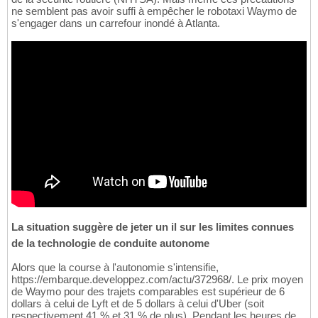
ne semblent pas avoir suffi à empêcher le robotaxi Waymo de
s'engager dans un carrefour inondé à Atlanta.
La situation suggère de jeter un il sur les limites connues
de la technologie de conduite autonome
Alors que la course à l'autonomie s'intensifie,
https://embarque.developpez.com/actu/372968/. Le prix moyen
de Waymo pour des trajets comparables est supérieur de 6
dollars à celui de Lyft et de 5 dollars à celui d'Uber (soit
respectivement 41 % et 31 % de plus). Pendant les heures de