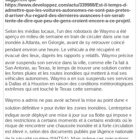
https://www.developpez.com/actu/339988/Est-il-temps-d-
admettre-que-les-voitures-autonomes-ne-sont-pas-pretes-
d-arriver-Au-regard-des-dernieres-avancees-l-on-serait-
tente-de-dire-que-peu-de-gens-croient-encore-a-ce-projet/.
Selon les médias locaux, l'un des robotaxis de Waymo a été
aperçu en milieu de semaine en train de circuler dans une rue
inondée à Atlanta, en Géorgie, avant de sy retrouver coincé
pendant environ une heure. Le véhicule a été récupéré et
évacué des lieux, daprès les rapports y relatifs. Waymo précise
avoir suspendu son service dans la ville, comme elle l'a fait à
San Antonio, au Texas, le temps de trouver une solution contre
les fortes pluies et les routes inondées qui mettent à mal ses
véhicules autonomes. Waymo a en sus suspendu ses services
à Dallas et à Houston en raison des conditions météorologiques
extrêmes qui ont touché le Texas cette semaine.
Waymo a admis ne pas avoir achevé la mise au point dune «
solution définitive » pour éviter les zones inondées. Lentreprise
indique avoir déployé une mise à jour sur sa flotte qui impose «
des restrictions à certains moments et à certains endroits où le
risque de rencontrer une chaussée inondée et à forte circulation
est élevé », selon des documents publiés par lAgence nationale
de la sécurité routière (NHTSA). Mais même ces précautions