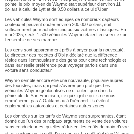
pointe, le prix moyen de Waymo était supérieur d'environ 11
dollars à celui de Lyft et de 9,50 dollars à celui d'Uber.
Les véhicules Waymo sont équipés de nombreux capteurs
coûteux et peuvent coûter environ 200 000 dollars, soit
suffisamment pour acheter cinq ou six voitures classiques. En
mai 2025, seuls 1 500 véhicules Waymo étaient en service sur
l'ensemble de ses marchés.
Les gens sont apparemment prêts à payer pour la nouveauté.
Le directeur des recettes d'Obi a déclaré que la différence
réside dans l'enthousiasme des gens pour cette technologie et
dans leur réelle préférence pour voyager parfois dans une
voiture sans conducteur.
Waymo semble encore être une nouveauté, populaire auprès
des touristes, mais qui peut s'avérer peu pratique. Les
véhicules Waymo géolocalisés ne circulent que dans la
péninsule de San Francisco, ce qui signifie qu'ils ne vous
emmèneront pas à Oakland ou à l'aéroport. Ils évitent
également les autoroutes et certaines autres zones.
Les données sur les tarifs de Waymo sont surprenantes, étant
donné que l'un des principaux arguments de vente des voitures
sans conducteur est qu'elles réduisent les coûts de main-d'uvre
et, par extension, le coût d'une course. Le coût réel d'un Waymo