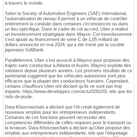
à travers le monde.
Selon la Society of Automotive Engineers (SAE) International,
l'automatisation de niveau 4 permet à un véhicule de contrôler
entièrement la conduite dans certaines circonstances ou dans
un lieu spécifique. Dans le cadre de cet accord, Uber a réalisé
un investissement stratégique dans Wayve. Cet investissement
s'est ajouté au financement de série C de 1,05 milliard de
dollars annoncée en mai 2024, qui a été mené par la société
japonaise SoftBank.
Parallèlement, Uber s'est associé à Waymo pour proposer des
trajets sans conducteur à Atlanta et Austin. Waymo exploite des
robotaxis depuis plusieurs années. Les premiers résultats de ce
partenariat suggèrent que les véhicules autonomes sont plus
efficaces que la plupart des conducteurs humains. Cependant,
certains chauffeurs Uber ont déclaré qu'ils ne sont pas trop
inquiets. https://www.developpez.com/actu/328103/, tels que les
nids-de-poule.
Dara Khosrowshahi a déclaré que l'IA créait également de
nouveaux emplois pour les entrepreneurs indépendants.
Certaines de ces fonctions peuvent nécessiter des
compétences différentes de celles requises pour le transport ou
la livraison. Dara Khosrowshahi a déclaré qu'Uber propose des
emplois aux entrepreneurs indépendants, tels que l'étiquetage