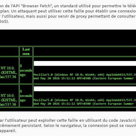
ion de l'API "Browser Fetch", un standard utilisé pour permettre le té
plan. Un attaquant peut utiliser cette faille pour établir une connexio
r l'utilisateur, mais aussi pour servir de proxy permettant de consulte
DoS).
r l'utilisateur peut exploiter cette faille en utilisant du code JavaSc
trêmement persistant. Selon le navigateur, la connexion peut se rouvr
appareil.