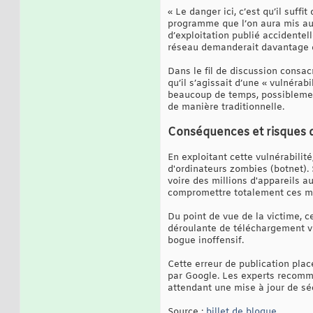
« Le danger ici, c’est qu’il suff
programme que l’on aura mis au p
d’exploitation publié accidente
réseau demanderait davantage d
Dans le fil de discussion consa
qu’il s’agissait d’une « vulnérab
beaucoup de temps, possiblement 
de manière traditionnelle.
Conséquences et risques d
En exploitant cette vulnérabilit
d'ordinateurs zombies (botnet). 
voire des millions d'appareils a
compromettre totalement ces m
Du point de vue de la victime, c
déroulante de téléchargement v
bogue inoffensif.
Cette erreur de publication pla
par Google. Les experts recomm
attendant une mise à jour de séc
Source :
billet de blogue