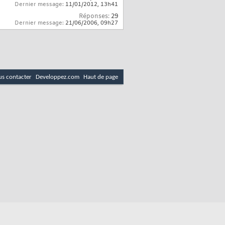
Dernier message:
11/01/2012,
13h41
Réponses:
29
Dernier message:
21/06/2006,
09h27
s contacter
Developpez.com
Haut de page