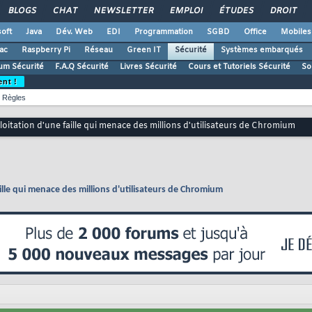
BLOGS
CHAT
NEWSLETTER
EMPLOI
ÉTUDES
DROIT
oft
Java
Dév. Web
EDI
Programmation
SGBD
Office
Mobiles
ac
Raspberry Pi
Réseau
Green IT
Sécurité
Systèmes embarqués
um Sécurité
F.A.Q Sécurité
Livres Sécurité
Cours et Tutoriels Sécurité
So
ent !
Règles
oitation d'une faille qui menace des millions d'utilisateurs de Chromium
ille qui menace des millions d'utilisateurs de Chromium