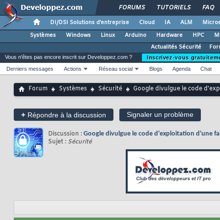
FORUMS
TUTORIELS
FAQ
DI/DSI Solutions d'entreprise
Cloud
IA
ALM
Micros
Systèmes
Windows
Linux
Arduino
Hardware
HPC
M
Actualités Sécurité
For
Vous n'êtes pas encore inscrit sur Developpez.com ?
Inscrivez-vous gratuitem
Derniers messages
Actions
Réseau social
Blogs
Agenda
Chat
Forum
Systèmes
Sécurité
Google divulgue le code d'expl
+
Signaler un problème
Répondre à la discussion
Discussion :
Google divulgue le code d'exploitation d'une fa
Sujet :
Sécurité