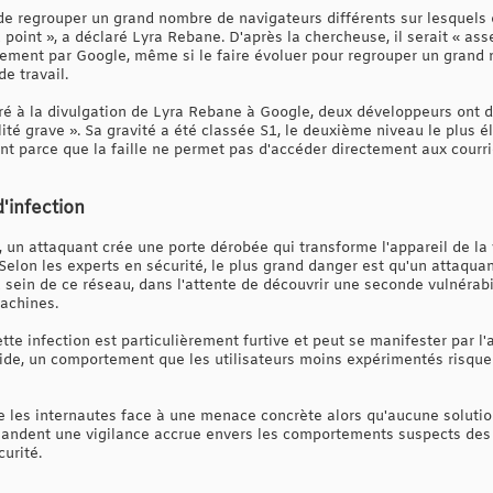
it de regrouper un grand nombre de navigateurs différents sur lesquels 
oint », a déclaré Lyra Rebane. D'après la chercheuse, il serait « assez
llement par Google, même si le faire évoluer pour regrouper un grand 
e travail.
cré à la divulgation de Lyra Rebane à Google, deux développeurs ont 
ilité grave ». Sa gravité a été classée S1, le deuxième niveau le plus é
parce que la faille ne permet pas d'accéder directement aux courriels
'infection
é, un attaquant crée une porte dérobée qui transforme l'appareil de la
Selon les experts en sécurité, le plus grand danger est qu'un attaquan
u sein de ce réseau, dans l'attente de découvrir une seconde vulnérabi
achines.
ette infection est particulièrement furtive et peut se manifester par l
ide, un comportement que les utilisateurs moins expérimentés risque
ce les internautes face à une menace concrète alors qu'aucune solutio
andent une vigilance accrue envers les comportements suspects des
urité.