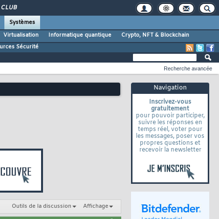
CLUB
Systèmes
Virtualisation
Informatique quantique
Crypto, NFT & Blockchain
urces Sécurité
Recherche avancée
Navigation
Inscrivez-vous
gratuitement
pour pouvoir participer,
suivre les réponses en
temps réel, voter pour
les messages, poser vos
propres questions et
recevoir la newsletter
Outils de la discussion
Affichage