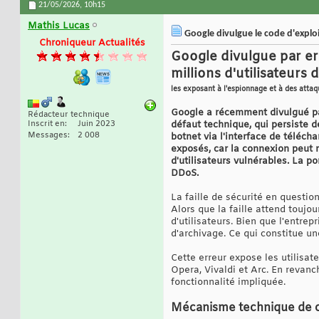
21/05/2026,
10h15
Mathis Lucas
Google divulgue le code d'exploi
Chroniqueur Actualités
Google divulgue par er
millions d'utilisateur
les exposant à l'espionnage et à des att
Google a récemment divulgué par
Rédacteur technique
Inscrit en
Juin 2023
défaut technique, qui persiste d
Messages
2 008
botnet via l'interface de téléc
exposés, car la connexion peut 
d'utilisateurs vulnérables. La po
DDoS.
La faille de sécurité en questi
Alors que la faille attend toujou
d'utilisateurs. Bien que l'entre
d'archivage. Ce qui constitue 
Cette erreur expose les utilisa
Opera, Vivaldi et Arc. En revan
fonctionnalité impliquée.
Mécanisme technique de cet