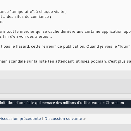
fiance "temporaire", à chaque visite ;
nt à des sites de confiance ;
n.
ir tout le merdier qui se cache derrière une certaine application appe
fini d'en voir des alertes ...
t pas le hasard, cette "erreur" de publication. Quand je vois le "futur"
chain scandale sur la liste (en attendant, utilisez podman, c'est plus sa
oitation d'une faille qui menace des millions d'utilisateurs de Chromium
iscussion précédente
|
Discussion suivante
»