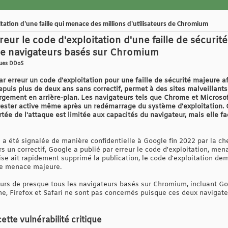
tation d'une faille qui menace des millions d'utilisateurs de Chromium
reur le code d'exploitation d'une faille de sécuri
s de navigateurs basés sur Chromium
aques DDoS
 erreur un code d'exploitation pour une faille de sécurité majeure 
epuis plus de deux ans sans correctif, permet à des sites malveillants
hargement en arrière-plan. Les navigateurs tels que Chrome et Microso
rester active même après un redémarrage du système d'exploitation. C
rtée de l'attaque est limitée aux capacités du navigateur, mais elle fa
on a été signalée de manière confidentielle à Google fin 2022 par la 
rs un correctif, Google a publié par erreur le code d'exploitation, men
prise ait rapidement supprimé la publication, le code d'exploitation de
une menace majeure.
teurs de presque tous les navigateurs basés sur Chromium, incluant G
che, Firefox et Safari ne sont pas concernés puisque ces deux navigat
te vulnérabilité critique