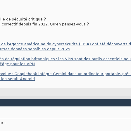
le de sécurité critique ?
s correctif depuis fin 2022. Qu'en pensez-vous ?
ls de l'Agence américaine de cybersécurité (CISA) ont été découverts 
autres données sensibles depuis 2025
s de régulation britanniques : les VPN sont des outils essentiels pour 
 d'âge pour les VPN
volue : Googlebook intègre Gemini dans un ordinateur portable, prêt 
tion serait Android
r :