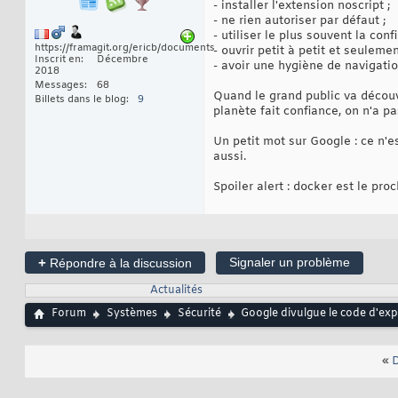
- installer l'extension noscript ;
- ne rien autoriser par défaut ;
- utiliser le plus souvent la con
https://framagit.org/ericb/documents
- ouvrir petit à petit et seuleme
Inscrit en
Décembre
- avoir une hygiène de navigatio
2018
Messages
68
Quand le grand public va découvr
Billets dans le blog
9
planète fait confiance, on n'a pas 
Un petit mot sur Google : ce n'es
aussi.
Spoiler alert : docker est le pro
+
Signaler un problème
Répondre à la discussion
Actualités
Forum
Systèmes
Sécurité
Google divulgue le code d'expl
«
D