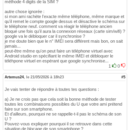
méthode 4 digits de la SIM ?
autre chose ignorée :
si mon ami rachète l'exacte même téléphone, même marque et
qu'il remet le compte google dessus et désactive le schéma sur
le téléphone neuf. comment va réagir le téléphone ancien
bloqué une fois qu'il aura la connexion réseaux (carte sim/wifi) ?
google va le débloquer car il synchronise ?
je me doute bien que le n° IMEI sera différent mais bon, on sait
jamais...
peut-être même qu'on peut faire un téléphone virtuel avec
Android studio en spécifiant le même IMEI et débloquer le
téléhpone virtuel en espérant que google synchronise...
1
0
Artemus24
,
le 21/05/2026 à 18h23
#5
Je vais tenter de répondre à toutes tes questions :
a) Je ne crois pas que cela soit la bonne méthode de tester
toutes les combinaisons possibles du U que votre ami prétend
faire sur son smartphone.
Et d'ailleurs, pourquoi ne se rappelle-t-il pas le schéma de son
U ?
Pouvez-vous expliquer pourquoi il se retrouve dans cette
situation de blocage de son smartphone ?