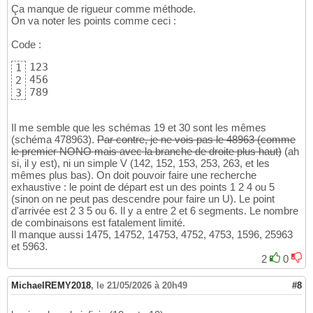
Ça manque de rigueur comme méthode.
On va noter les points comme ceci :
Code :
123

1
456

2
789
3
Il me semble que les schémas 19 et 30 sont les mêmes
(schéma 478963).
Par contre, je ne vois pas le 48963 (comme
le premier NONO mais avec la branche de droite plus haut)
(ah
si, il y est), ni un simple V (142, 152, 153, 253, 263, et les
mêmes plus bas). On doit pouvoir faire une recherche
exhaustive : le point de départ est un des points 1 2 4 ou 5
(sinon on ne peut pas descendre pour faire un U). Le point
d'arrivée est 2 3 5 ou 6. Il y a entre 2 et 6 segments. Le nombre
de combinaisons est fatalement limité.
Il manque aussi 1475, 14752, 14753, 4752, 4753, 1596, 25963
et 5963.
2
0
MichaelREMY2018
,
le 21/05/2026 à 20h49
#8