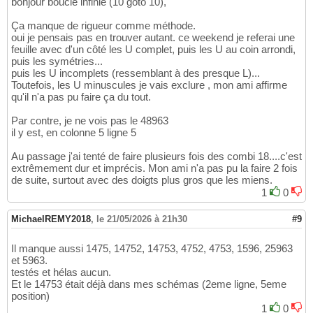
bonjour boucle infinie (10 goto 10),
Ça manque de rigueur comme méthode.
oui je pensais pas en trouver autant. ce weekend je referai une
feuille avec d'un côté les U complet, puis les U au coin arrondi,
puis les symétries...
puis les U incomplets (ressemblant à des presque L)...
Toutefois, les U minuscules je vais exclure , mon ami affirme
qu'il n'a pas pu faire ça du tout.
Par contre, je ne vois pas le 48963
il y est, en colonne 5 ligne 5
Au passage j'ai tenté de faire plusieurs fois des combi 18....c'est
extrêmement dur et imprécis. Mon ami n'a pas pu la faire 2 fois
de suite, surtout avec des doigts plus gros que les miens.
1
0
MichaelREMY2018
,
le 21/05/2026 à 21h30
#9
Il manque aussi 1475, 14752, 14753, 4752, 4753, 1596, 25963
et 5963.
testés et hélas aucun.
Et le 14753 était déjà dans mes schémas (2eme ligne, 5eme
position)
1
0