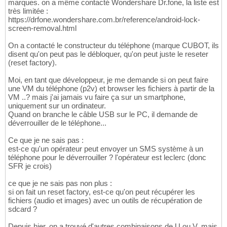
marques. on a même contacté Wondershare Dr.fone, la liste est
très limitée :
https://drfone.wondershare.com.br/reference/android-lock-
screen-removal.html
On a contacté le constructeur du téléphone (marque CUBOT, ils
disent qu'on peut pas le débloquer, qu'on peut juste le reseter
(reset factory).
Moi, en tant que développeur, je me demande si on peut faire
une VM du téléphone (p2v) et browser les fichiers à partir de la
VM ..? mais j'ai jamais vu faire ça sur un smartphone,
uniquement sur un ordinateur.
Quand on branche le câble USB sur le PC, il demande de
déverrouiller de le téléphone...
Ce que je ne sais pas :
est-ce qu'un opérateur peut envoyer un SMS système à un
téléphone pour le déverrouiller ? l'opérateur est leclerc (donc
SFR je crois)
ce que je ne sais pas non plus :
si on fait un reset factory, est-ce qu'on peut récupérer les
fichiers (audio et images) avec un outils de récupération de
sdcard ?
Depuis hier, on a trouvé d'autres combinaisons de U ou V, mais