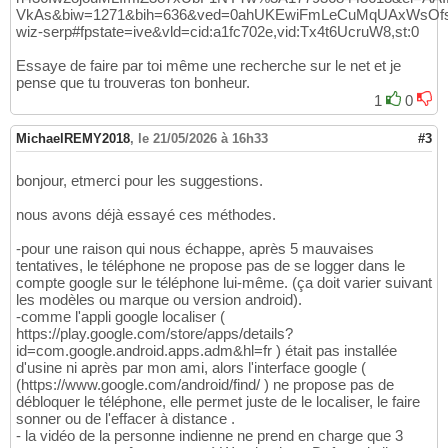
VkAs&biw=1271&bih=636&ved=0ahUKEwiFmLeCuMqUAxWsO
wiz-serp#fpstate=ive&vld=cid:a1fc702e,vid:Tx4t6UcruW8,st:0
Essaye de faire par toi même une recherche sur le net et je
pense que tu trouveras ton bonheur.
1
0
MichaelREMY2018
,
le 21/05/2026 à 16h33
#3
bonjour, etmerci pour les suggestions.
nous avons déjà essayé ces méthodes.
-pour une raison qui nous échappe, après 5 mauvaises
tentatives, le téléphone ne propose pas de se logger dans le
compte google sur le téléphone lui-même. (ça doit varier suivant
les modèles ou marque ou version android).
-comme l'appli google localiser (
https://play.google.com/store/apps/details?
id=com.google.android.apps.adm&hl=fr ) était pas installée
d'usine ni après par mon ami, alors l'interface google (
(https://www.google.com/android/find/ ) ne propose pas de
débloquer le téléphone, elle permet juste de le localiser, le faire
sonner ou de l'effacer à distance .
- la vidéo de la personne indienne ne prend en charge que 3