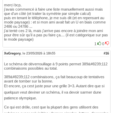
2453

17
merci bcp,
2475

18
j'avais commencé à faire une liste manuellement aussi mais
2485

19
que d'un côté (et traiter la symétrie par simple calcul)
2486

20
puis en tenant le téléphone, je me suis dit (et en repensant au
2563

21
mode paysage) : et si mon ami avait fait un U en biais comme
2575

22
2486 ou 24786 ...
2585

23
j'ai tenté ces 2 là, mais j'arrive pas encore à joindre mon ami
2586

24
pour être sûr qu'il a pas pu faire ça.... (il est catégorique sur pas
2595

25
le mode paysage)
2596

26
1
0
2685

27
2686

28
XeGregory
,
le 23/05/2026 à 18h55
#16
2695

29
2696

30
Le schéma de déverrouillage à 9 points permet 389&#8239;112
3586

31
combinaisons possibles au total.
3596

32
3686

33
389&#8239;112 combinaisons, ça fait beaucoup de tentatives
3696

34
avant de tomber sur la bonne.
4741

35
Et encore, ça cest juste pour une grille 3×3. Autant dire que si
4742

36
quelquun veut deviner un schéma, il va devoir sarmer dune
4751

37
4752

38
patience olympique.
4753

39
4785

40
Ce qui est drôle, cest que la plupart des gens utilisent des
4786

41