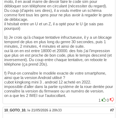
moto, il en avait marre de devoir faire le code sim pour
débloquer son téléphone en circulant (nécessiter du regard).
Du coup (d'après ses dires), il a voulu mettre un schéma
comme font tous les gens pour ne plus avoir à regader le geste
de déblocage.
il hésitait entre un U et un Z, il a opté pour le U (je sais pas
pourquoi)
b) Je crois qu'à chaque tentative infructueuse, il y a un blocage
temporel de plus en plus long du genre 30 secondes, puis 1
minutes, 2 minutes, 4 minutes et ainsi de suite.
oui là on en est entre 18000 et 20000. des fois j'ai l'impression
que plus on est proche de bon code, plus le temps descend (et
inversement). Du coup entre chaque tentative, on reboote le
téléphone (ça prend 20s).
f) Peut-on connaître le modèle exacte de votre smartphone,
ainsi que la version Android utilisé ?
cubot kingkong mini 3 . android 12 acheté en 2022.
impossible d'aller dans la partie système de la roue dentée pour
connaître la version du firmware ou un numéro de version.
on a que les 2 IMEI sur l'autocollant.
1
0
10_GOTO_10
,
le 21/05/2026 à 20h33
#7