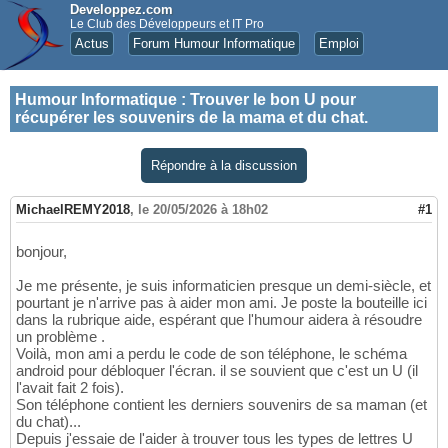
Developpez.com
Le Club des Développeurs et IT Pro
Actus
Forum Humour Informatique
Emploi
Humour Informatique
:
Trouver le bon U pour
récupérer les souvenirs de la mama et du chat.
Répondre à la discussion
MichaelREMY2018
,
le 20/05/2026 à 18h02
#1
bonjour,
Je me présente, je suis informaticien presque un demi-siècle, et
pourtant je n'arrive pas à aider mon ami. Je poste la bouteille ici
dans la rubrique aide, espérant que l'humour aidera à résoudre
un problème .
Voilà, mon ami a perdu le code de son téléphone, le schéma
android pour débloquer l'écran. il se souvient que c'est un U (il
l'avait fait 2 fois).
Son téléphone contient les derniers souvenirs de sa maman (et
du chat)...
Depuis j'essaie de l'aider à trouver tous les types de lettres U