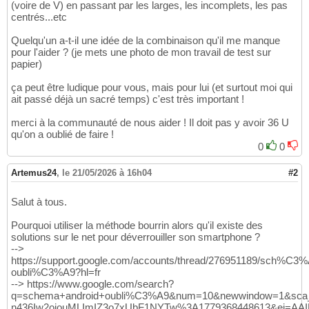
(voire de V) en passant par les larges, les incomplets, les pas
centrés...etc
Quelqu'un a-t-il une idée de la combinaison qu'il me manque
pour l'aider ? (je mets une photo de mon travail de test sur
papier)
ça peut être ludique pour vous, mais pour lui (et surtout moi qui
ait passé déjà un sacré temps) c'est très important !
merci à la communauté de nous aider ! Il doit pas y avoir 36 U
qu'on a oublié de faire !
0
0
Artemus24
,
le 21/05/2026 à 16h04
#2
Salut à tous.
Pourquoi utiliser la méthode bourrin alors qu'il existe des
solutions sur le net pour déverrouiller son smartphone ?
-->
https://support.google.com/accounts/thread/276951189/sch%C3
oubli%C3%A9?hl=fr
--> https://www.google.com/search?
q=schema+android+oubli%C3%A9&num=10&newwindow=1&sca_
n436Iw2ojouMLImIZ3o7xUbF1NYTw%3A1779368448613&ei=AA