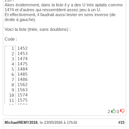
Alors évidemment, dans la liste il y a des U très aplatis comme
1474 et d'autres qui ressemblent assez peu à un U.
Et effectivement, il faudrait aussi tester en sens inverse (de
droite à gauche).
Voici la liste (triée, sans doublons) :
Code :
1452

1
1453

2
1474

3
1475

4
1484

5
1485

6
1486

7
1562

8
1563

9
1574

10
1575

11
1584

12
1585

13
2
0
1586

14
1595

15
MichaelREMY2018
,
le 23/05/2026 à 17h16
#15
1596

16