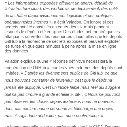
«
Les informations exposées offraient un aperçu détaillé de
linfrastructure cloud, des workflows de déploiement, des outils
de la chaîne dapprovisionnement logicielle et des pratiques
opérationnelles internes
», a écrit Valadon. On ignore si ces
secrets ont été consultés au cours des six mois pendant
lesquels le dépôt a été en ligne. Des études ont montré que les
attaquants surveillent les ressources cloud telles que les dépôts
GitHub à la recherche de secrets exposés et peuvent exploiter
les fuites en quelques minutes à peine après la mise en ligne
des données.
Valadon explique quune « réponse définitive nécessitera la
coopération de GitHub », car les vues externes des dépôts sont
limitées. «
Daprès les événements publics de GitHub, ce que
nous pouvons constater de lextérieur, cest que le dépôt na
jamais été dupliqué. Cest un indice faible mais réel qui suggère
quil na pas circulé à grande échelle
», dit-il. «
Nous ne pouvons
pas observer les clones depuis lextérieur, nous ne pouvons
donc pas exclure quune personne ait téléchargé une copie,
mais il sagit dune déduction, pas dune confirmation.
»
La bonne nouvelle, c'est qu'après avoir alerté la CISA, l'agence