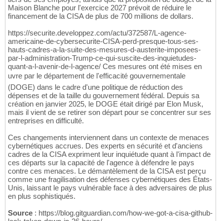
Maison Blanche pour l'exercice 2027 prévoit de réduire le
financement de la CISA de plus de 700 millions de dollars.
https://securite.developpez.com/actu/372587/L-agence-
americaine-de-cybersecurite-CISA-perd-presque-tous-ses-
hauts-cadres-a-la-suite-des-mesures-d-austerite-imposees-
par-l-administration-Trump-ce-qui-suscite-des-inquietudes-
quant-a-l-avenir-de-l-agence/ Ces mesures ont été mises en
uvre par le département de l'efficacité gouvernementale
(DOGE) dans le cadre d'une politique de réduction des
dépenses et de la taille du gouvernement fédéral. Depuis sa
création en janvier 2025, le DOGE était dirigé par Elon Musk,
mais il vient de se retirer son départ pour se concentrer sur ses
entreprises en difficulté.
Ces changements interviennent dans un contexte de menaces
cybernétiques accrues. Des experts en sécurité et d'anciens
cadres de la CISA expriment leur inquiétude quant à l'impact de
ces départs sur la capacité de l'agence à défendre le pays
contre ces menaces. Le démantèlement de la CISA est perçu
comme une fragilisation des défenses cybernétiques des États-
Unis, laissant le pays vulnérable face à des adversaires de plus
en plus sophistiqués.
Source
: https://blog.gitguardian.com/how-we-got-a-cisa-github-