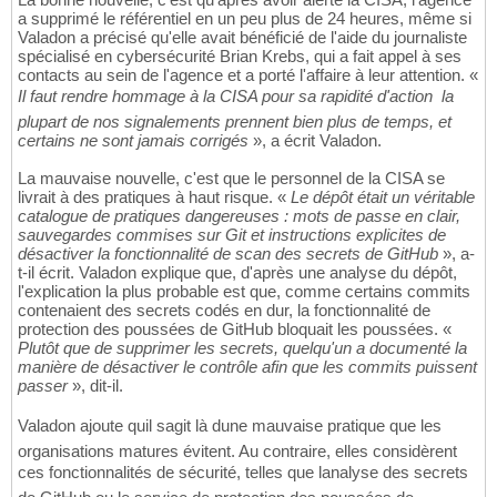
a supprimé le référentiel en un peu plus de 24 heures, même si
Valadon a précisé qu'elle avait bénéficié de l'aide du journaliste
spécialisé en cybersécurité Brian Krebs, qui a fait appel à ses
contacts au sein de l'agence et a porté l'affaire à leur attention. «
Il faut rendre hommage à la CISA pour sa rapidité d'action  la
plupart de nos signalements prennent bien plus de temps, et
certains ne sont jamais corrigés
», a écrit Valadon.
La mauvaise nouvelle, c'est que le personnel de la CISA se
livrait à des pratiques à haut risque. «
Le dépôt était un véritable
catalogue de pratiques dangereuses : mots de passe en clair,
sauvegardes commises sur Git et instructions explicites de
désactiver la fonctionnalité de scan des secrets de GitHub
», a-
t-il écrit. Valadon explique que, d'après une analyse du dépôt,
l'explication la plus probable est que, comme certains commits
contenaient des secrets codés en dur, la fonctionnalité de
protection des poussées de GitHub bloquait les poussées. «
Plutôt que de supprimer les secrets, quelqu'un a documenté la
manière de désactiver le contrôle afin que les commits puissent
passer
», dit-il.
Valadon ajoute quil sagit là dune mauvaise pratique que les
organisations matures évitent. Au contraire, elles considèrent
ces fonctionnalités de sécurité, telles que lanalyse des secrets