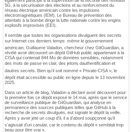
également participé à la supervision de la sécurité des réseaux
5G, à la sécurisation des élections et au renforcement du
réseau électrique américain contre les impulsions
électromagnétiques (IEM). Le Bureau de prévention des
attentats à la bombe dirige la lutte nationale contre les engins
explosifs improvisés (EEI).
Il semble que toutes les organisations divulguent des secrets
sur Internet ces derniers temps  même le gouvernement
américain. Guillaume Valadon, chercheur chez GitGuardian, a
révélé avoir découvert un dépôt GitHub public appartenant à la
CISA qui contenait 844 Mo de données sensibles, notamment
des mots de passe en clair, des jetons dauthentification et
dautres secrets. Bien qu'il soit nommé « Private-CISA », le
dépôt était accessible au public en ligne depuis le 13 novembre
2025.
Dans un article de blog, Valadon a déclaré avoir découvert pour
la première fois ce dépôt exposé le 14 mai, après que le service
de surveillance publique de GitGuardian, qui analyse en
permanence des sources publiques telles que GitHub à la
recherche de secrets divulgués, eut signalé le dépôt la veille.
Après y avoir jeté un coup d'il, il a d'abord soupçonné qu'il
s'agissait d'un canular, car le contenu du dépôt « semblait trop
beau pour être vrai ».