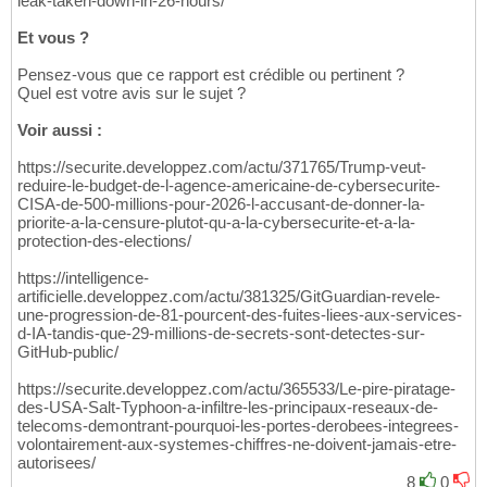
leak-taken-down-in-26-hours/
Et vous ?
Pensez-vous que ce rapport est crédible ou pertinent ?
Quel est votre avis sur le sujet ?
Voir aussi :
https://securite.developpez.com/actu/371765/Trump-veut-
reduire-le-budget-de-l-agence-americaine-de-cybersecurite-
CISA-de-500-millions-pour-2026-l-accusant-de-donner-la-
priorite-a-la-censure-plutot-qu-a-la-cybersecurite-et-a-la-
protection-des-elections/
https://intelligence-
artificielle.developpez.com/actu/381325/GitGuardian-revele-
une-progression-de-81-pourcent-des-fuites-liees-aux-services-
d-IA-tandis-que-29-millions-de-secrets-sont-detectes-sur-
GitHub-public/
https://securite.developpez.com/actu/365533/Le-pire-piratage-
des-USA-Salt-Typhoon-a-infiltre-les-principaux-reseaux-de-
telecoms-demontrant-pourquoi-les-portes-derobees-integrees-
volontairement-aux-systemes-chiffres-ne-doivent-jamais-etre-
autorisees/
8
0