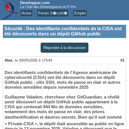
Developpez.com
Le Club des Développeurs et IT Pro
Actus
Forum S�curit�
Emploi
Sécurité
:
Des identifiants confidentiels de la CISA ont
été découverts dans un dépôt GitHub public
Répondre à la discussion
Alex
,
le 20/05/2026 à 17h44
#1
Des identifiants confidentiels de l'Agence américaine de
cybersécurité (CISA) ont été découverts dans un dépôt
GitHub public : clés SSH, mots de passe en clair et autres
données sensibles depuis novembre 2025
Guillaume Valadon, chercheur chez GitGuardian, a révélé
avoir découvert un dépôt GitHub public appartenant à la
CISA qui contenait 844 Mo de données sensibles,
notamment des mots de passe en clair, des jetons
dauthentification et dautres secrets. Bien qu'il soit nommé
« Private-CISA », le dépôt était accessible au public en ligne
depuis le 13 novembre 2025. Valadon a découvert que le