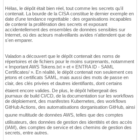
Hélas, le dépôt était bien réel, tout comme les secrets qu'il
contenait. La bourde de la CISA constitue le dernier exemple en
date d'une tendance regrettable : des organisations incapables
de contenir la prolifération des secrets et exposant
accidentellement des ensembles de données sensibles sur
Internet, où des acteurs malveillants avides n'attendent que de
s'en emparer.
Valadon a découvert que le dépôt contenait des noms de
répertoires et de fichiers pour le moins surprenants, notamment
« Important AWS Tokens.txt » et « ENTRA ID - SAML
Certificates/ ». En réalité, le dépôt contenait non seulement ces
jetons et certificats SAML, mais aussi des mots de passe en
clair, des clés privées et dautres identifiants, dont certains
étaient encore valides. De plus, le dépôt hébergeait des
journaux de build CI/CD, de la documentation sur les workflows
de déploiement, des manifestes Kubernetes, des workflows
GitHub Actions, des automatisations dorganisation GitHub, ainsi
quune multitude de données AWS, telles que des comptes
utilisateurs, des données de gestion des identités et des accès
(IAM), des comptes de service et des chemins de gestion des
secrets, entre autres.