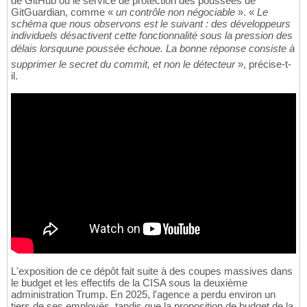
de GitHub ou le service de protection des poussées de
GitGuardian, comme «
un contrôle non négociable
». «
Le
schéma que nous observons est le suivant : des développeurs
individuels désactivent cette fonctionnalité sous la pression des
délais lorsquune poussée échoue. La bonne réponse consiste à
supprimer le secret du commit, et non le détecteur
», précise-t-
il.
L'exposition de ce dépôt fait suite à des coupes massives dans
le budget et les effectifs de la CISA sous la deuxième
administration Trump. En 2025, l'agence a perdu environ un
tiers de ses employés, tandis que la proposition de budget de la