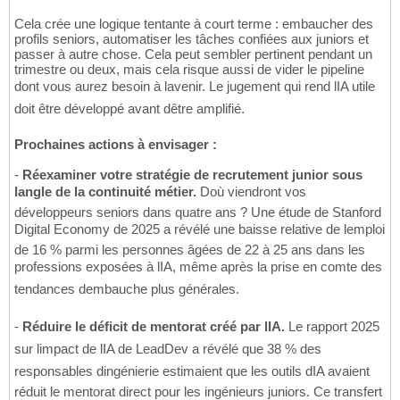
Cela crée une logique tentante à court terme : embaucher des
profils seniors, automatiser les tâches confiées aux juniors et
passer à autre chose. Cela peut sembler pertinent pendant un
trimestre ou deux, mais cela risque aussi de vider le pipeline
dont vous aurez besoin à lavenir. Le jugement qui rend lIA utile
doit être développé avant dêtre amplifié.
Prochaines actions à envisager :
-
Réexaminer votre stratégie de recrutement junior sous
langle de la continuité métier.
Doù viendront vos
développeurs seniors dans quatre ans ? Une étude de Stanford
Digital Economy de 2025 a révélé une baisse relative de lemploi
de 16 % parmi les personnes âgées de 22 à 25 ans dans les
professions exposées à lIA, même après la prise en comte des
tendances dembauche plus générales.
-
Réduire le déficit de mentorat créé par lIA.
Le rapport 2025
sur limpact de lIA de LeadDev a révélé que 38 % des
responsables dingénierie estimaient que les outils dIA avaient
réduit le mentorat direct pour les ingénieurs juniors. Ce transfert