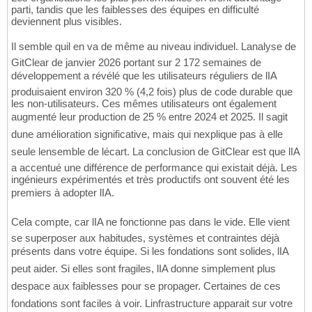
parti, tandis que les faiblesses des équipes en difficulté
deviennent plus visibles.
Il semble quil en va de même au niveau individuel. Lanalyse de
GitClear de janvier 2026 portant sur 2 172 semaines de
développement a révélé que les utilisateurs réguliers de lIA
produisaient environ 320 % (4,2 fois) plus de code durable que
les non-utilisateurs. Ces mêmes utilisateurs ont également
augmenté leur production de 25 % entre 2024 et 2025. Il sagit
dune amélioration significative, mais qui nexplique pas à elle
seule lensemble de lécart. La conclusion de GitClear est que lIA
a accentué une différence de performance qui existait déjà. Les
ingénieurs expérimentés et très productifs ont souvent été les
premiers à adopter lIA.
Cela compte, car lIA ne fonctionne pas dans le vide. Elle vient
se superposer aux habitudes, systèmes et contraintes déjà
présents dans votre équipe. Si les fondations sont solides, lIA
peut aider. Si elles sont fragiles, lIA donne simplement plus
despace aux faiblesses pour se propager. Certaines de ces
fondations sont faciles à voir. Linfrastructure apparait sur votre