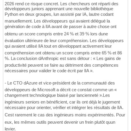
2026 rend ce risque concret. Les chercheurs ont réparti des
développeurs juniors apprenant une nouvelle bibliothèque
Python en deux groupes, lun assisté par IA, lautre codant
manuellement. Les développeurs qui avaient délégué la
génération de code à lIA avant de passer à autre chose ont
obtenu un score compris entre 24 % et 39 % lors dune
évaluation ultérieure de leur compréhension. Les développeurs
qui avaient utilisé lIA tout en développant activement leur
compréhension ont obtenu un score compris entre 65 % et 86
%. La conclusion dAnthropic est sans détour : « Les gains de
productivité peuvent se faire au détriment des compétences
nécessaires pour valider le code écrit par lIA ».
- Le CTO dAzure et vice-président de la communauté des
développeurs de Microsoft a décrit ce constat comme un «
changement technologique biaisé par lancienneté ».Les
ingénieurs seniors en bénéficient, car ils ont déjà le jugement
nécessaire pour orienter, vérifier et intégrer les résultats de lIA.
Cest rarement le cas des ingénieurs moins expérimentés. Pour
eux, les mêmes outils peuvent devenir un frein plutôt quun
levier.