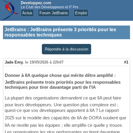
Developpez.com
Le Club des Développeurs et IT Pro
Actus
Forum JetBrains
Emploi
JetBrains
:
JetBrains présente 3 priorités pour les
responsables techniques
Répondre à la discussion
Jade Emy
,
le 19/05/2026 à 22h07
#1
Donner à lIA quelque chose qui mérite dêtre amplifié :
JetBrains présente trois priorités pour les responsables
techniques pour tirer davantage parti de l'IA
La plupart des organisations demandent ce que lIA peut faire
pour leurs développeurs. Une question plus complexe est :
quest-ce que vos développeurs apportent à lIA ? Le rapport
2025 sur le modèle des capacités de lIA de DORA soutient que
lIA ne nivelle pas les équipes ; elle amplifie ce quelle y trouve.
Les organisations les plus performantes en tirent davantage