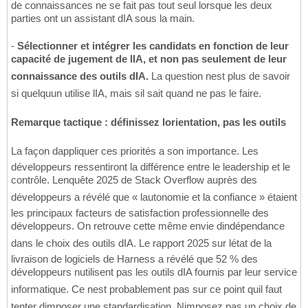
de connaissances ne se fait pas tout seul lorsque les deux
parties ont un assistant dIA sous la main.
-
Sélectionner et intégrer les candidats en fonction de leur
capacité de jugement de lIA, et non pas seulement de leur
connaissance des outils dIA.
La question nest plus de savoir
si quelquun utilise lIA, mais sil sait quand ne pas le faire.
Remarque tactique : définissez lorientation, pas les outils
La façon dappliquer ces priorités a son importance. Les
développeurs ressentiront la différence entre le leadership et le
contrôle. Lenquête 2025 de Stack Overflow auprès des
développeurs a révélé que « lautonomie et la confiance » étaient
les principaux facteurs de satisfaction professionnelle des
développeurs. On retrouve cette même envie dindépendance
dans le choix des outils dIA. Le rapport 2025 sur létat de la
livraison de logiciels de Harness a révélé que 52 % des
développeurs nutilisent pas les outils dIA fournis par leur service
informatique. Ce nest probablement pas sur ce point quil faut
tenter dimposer une standardisation. Nimposez pas un choix de