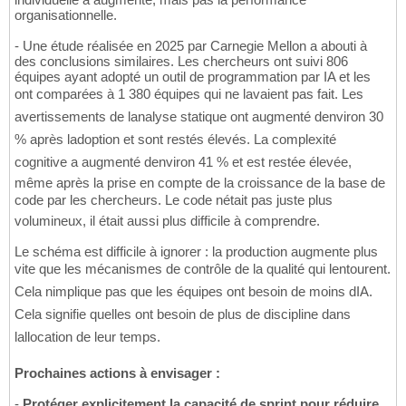
organisationnelle.
- Une étude réalisée en 2025 par Carnegie Mellon a abouti à
des conclusions similaires. Les chercheurs ont suivi 806
équipes ayant adopté un outil de programmation par IA et les
ont comparées à 1 380 équipes qui ne lavaient pas fait. Les
avertissements de lanalyse statique ont augmenté denviron 30
% après ladoption et sont restés élevés. La complexité
cognitive a augmenté denviron 41 % et est restée élevée,
même après la prise en compte de la croissance de la base de
code par les chercheurs. Le code nétait pas juste plus
volumineux, il était aussi plus difficile à comprendre.
Le schéma est difficile à ignorer : la production augmente plus
vite que les mécanismes de contrôle de la qualité qui lentourent.
Cela nimplique pas que les équipes ont besoin de moins dIA.
Cela signifie quelles ont besoin de plus de discipline dans
lallocation de leur temps.
Prochaines actions à envisager :
-
Protéger explicitement la capacité de sprint pour réduire