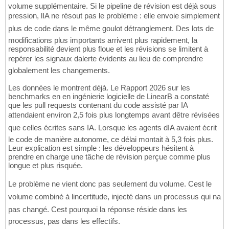
volume supplémentaire. Si le pipeline de révision est déjà sous
pression, lIA ne résout pas le problème : elle envoie simplement
plus de code dans le même goulot détranglement. Des lots de
modifications plus importants arrivent plus rapidement, la
responsabilité devient plus floue et les révisions se limitent à
repérer les signaux dalerte évidents au lieu de comprendre
globalement les changements.
Les données le montrent déjà. Le Rapport 2026 sur les
benchmarks en en ingénierie logicielle de LinearB a constaté
que les pull requests contenant du code assisté par IA
attendaient environ 2,5 fois plus longtemps avant dêtre révisées
que celles écrites sans IA. Lorsque les agents dIA avaient écrit
le code de manière autonome, ce délai montait à 5,3 fois plus.
Leur explication est simple : les développeurs hésitent à
prendre en charge une tâche de révision perçue comme plus
longue et plus risquée.
Le problème ne vient donc pas seulement du volume. Cest le
volume combiné à lincertitude, injecté dans un processus qui na
pas changé. Cest pourquoi la réponse réside dans les
processus, pas dans les effectifs.