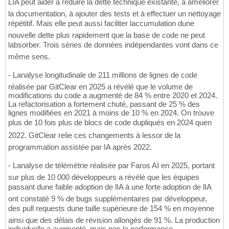
LIA peut aider à réduire la dette technique existante, à améliorer
la documentation, à ajouter des tests et à effectuer un nettoyage
répétitif. Mais elle peut aussi faciliter laccumulation dune
nouvelle dette plus rapidement que la base de code ne peut
labsorber. Trois séries de données indépendantes vont dans ce
même sens.
- Lanalyse longitudinale de 211 millions de lignes de code
réalisée par GitClear en 2025 a révélé que le volume de
modifications du code a augmenté de 84 % entre 2020 et 2024.
La refactorisation a fortement chuté, passant de 25 % des
lignes modifiées en 2021 à moins de 10 % en 2024. On trouve
plus de 10 fois plus de blocs de code dupliqués en 2024 quen
2022. GitClear relie ces changements à lessor de la
programmation assistée par IA après 2022.
- Lanalyse de télémétrie réalisée par Faros AI en 2025, portant
sur plus de 10 000 développeurs a révélé que les équipes
passant dune faible adoption de lIA à une forte adoption de lIA
ont constaté 9 % de bugs supplémentaires par développeur,
des pull requests dune taille supérieure de 154 % en moyenne
ainsi que des délais de révision allongés de 91 %. La production
individuelle a augmenté, mais pas la performance