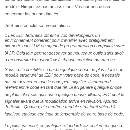
modèle. Nimposez pas un assistant. Vos normes doivent
concerner la couche daccès.
JetBrains conclut sa présentation :
«
Les EDI JetBrains offrent à vos développeurs un
environnement cohérent pour travailler avec pratiquement
nimporte quel LLM ou agent de programmation compatible avec
lACP. Cela leur permet dessayer de nouveaux outils sans avoir
à reconstruire leur workflow à chaque évolution du marché.
Sous cette flexibilité se cache quelque chose de plus stable : le
modèle structurel de lEDI pour votre base de code. Il nessaie
pas de deviner ce que le code peut signifier. Il comprend
réellement le code en tant que tel. Si lIA génère quelque chose
de plausible mais qui casse quelque chose ailleurs, lEDI peut le
signaler avant que la modification arrive en révision. Ajoutez
JetBrains Qodana, et ce même modèle structurel sétend à
lanalyse statique continue de lensemble de votre base de code.
Le point essentiel, en pratique : standardisez seulement que ce