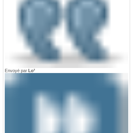
Envoyé par
Lo²