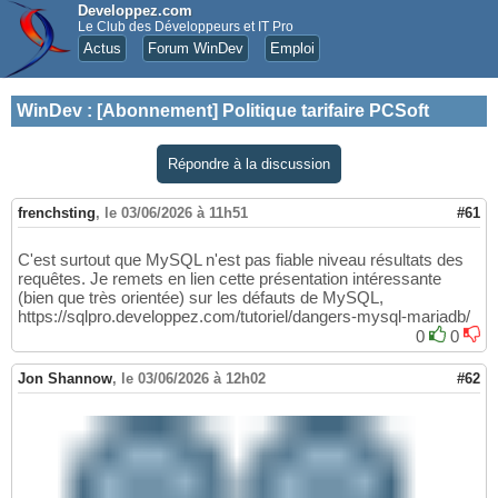
Developpez.com
Le Club des Développeurs et IT Pro
Actus
Forum WinDev
Emploi
WinDev
:
[Abonnement] Politique tarifaire PCSoft
Répondre à la discussion
frenchsting
,
le 03/06/2026 à 11h51
#61
C'est surtout que MySQL n'est pas fiable niveau résultats des
requêtes. Je remets en lien cette présentation intéressante
(bien que très orientée) sur les défauts de MySQL,
https://sqlpro.developpez.com/tutoriel/dangers-mysql-mariadb/
0
0
Jon Shannow
,
le 03/06/2026 à 12h02
#62