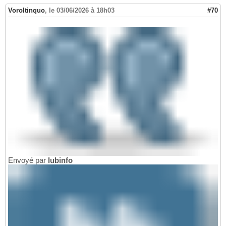
Voroltinquo
,
le 03/06/2026 à 18h03
#70
Envoyé par
lubinfo