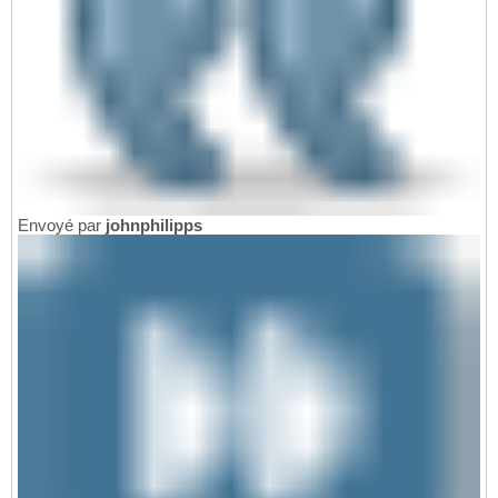
Envoyé par
johnphilipps