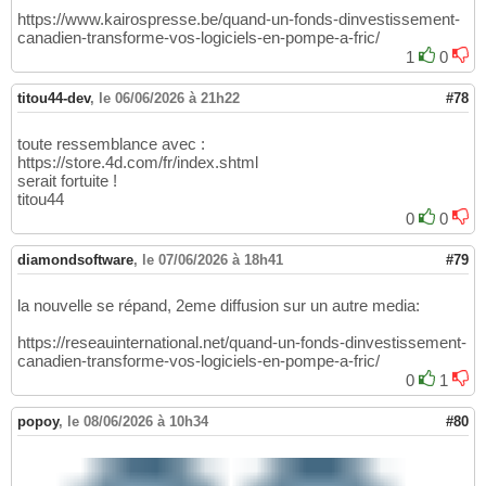
https://www.kairospresse.be/quand-un-fonds-dinvestissement-
canadien-transforme-vos-logiciels-en-pompe-a-fric/
1
0
titou44-dev
,
le 06/06/2026 à 21h22
#78
toute ressemblance avec :
https://store.4d.com/fr/index.shtml
serait fortuite !
titou44
0
0
diamondsoftware
,
le 07/06/2026 à 18h41
#79
la nouvelle se répand, 2eme diffusion sur un autre media:
https://reseauinternational.net/quand-un-fonds-dinvestissement-
canadien-transforme-vos-logiciels-en-pompe-a-fric/
0
1
popoy
,
le 08/06/2026 à 10h34
#80