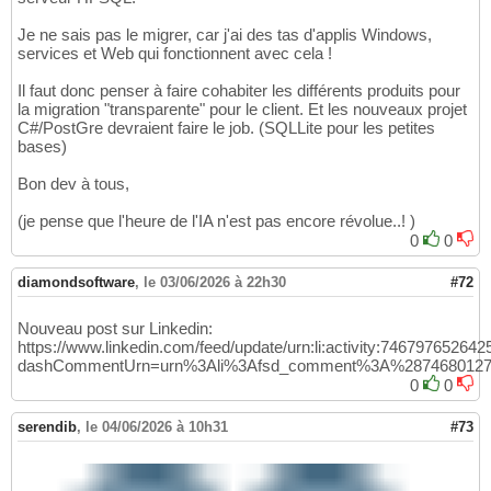
Je ne sais pas le migrer, car j'ai des tas d'applis Windows,
services et Web qui fonctionnent avec cela !
Il faut donc penser à faire cohabiter les différents produits pour
la migration "transparente" pour le client. Et les nouveaux projet
C#/PostGre devraient faire le job. (SQLLite pour les petites
bases)
Bon dev à tous,
(je pense que l'heure de l'IA n'est pas encore révolue..! )
0
0
diamondsoftware
,
le 03/06/2026 à 22h30
#72
Nouveau post sur Linkedin:
https://www.linkedin.com/feed/update/urn:li:activity:74679765264
dashCommentUrn=urn%3Ali%3Afsd_comment%3A%28746801272
0
0
serendib
,
le 04/06/2026 à 10h31
#73