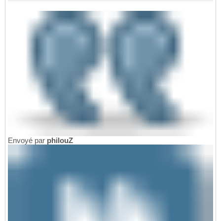
Envoyé par
philouZ