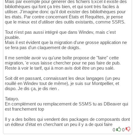
Mais par exemple pour générer des fichiers Excel il existe des
bibliothèques qui font ça très bien, et qui sont très faciles à
utiliser. J'imagine donc qu'il doit exister des bibliothèques pour
les états. Par contre concernant États et Requêtes, je pense
que le mieux est d'utiliser des outils existants, comme SSRS.
Tout n'est pas aussi intégré que dans Windev, mais c'est
jouable.
Mais il est évident que la migration d'une grosse application ne
se fera pas d'un claquement de doigts.
Il me semble avoir vu qu'une boîte propose de "faire" cette
migration, 'e vous laisse chercher pour ne pas faire de pub.
Reste à voir le tarif, qui à mon avis doit être un peu salé.
Soit dit en passant, connaissant les deux langages (un peu
rouillé en Windev tout de même), je suis sur Montpellier, et
dispo. Je dis ça, je dis rien .
Tatayo.
En complément ou remplacement de SSMS tu as DBeaver qui
est franchement top
Il y a des boîtes qui vendent des packages de composants dont
un éditeur d'état en cherchant un peu il y a de quoi faire
0
0