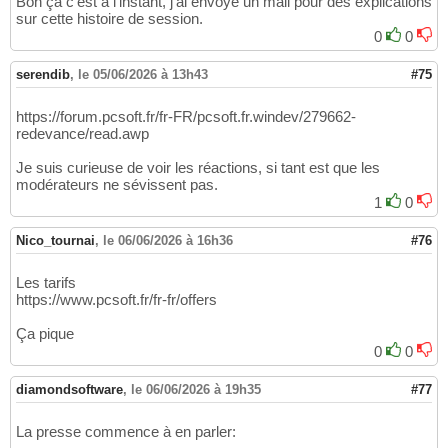
Bon ça c'est à l'instant, j'ai envoyé un mail pour des explications
sur cette histoire de session.
0
0
serendib
,
le 05/06/2026 à 13h43
#75
https://forum.pcsoft.fr/fr-FR/pcsoft.fr.windev/279662-
redevance/read.awp
Je suis curieuse de voir les réactions, si tant est que les
modérateurs ne sévissent pas.
1
0
Nico_tournai
,
le 06/06/2026 à 16h36
#76
Les tarifs
https://www.pcsoft.fr/fr-fr/offers
Ça pique
0
0
diamondsoftware
,
le 06/06/2026 à 19h35
#77
La presse commence à en parler: