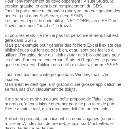
Pour l'environnement de développement : Visual Studio, la
version gratuite, et github en remplacement du GDS.
Toute la partie base de données (analyse, moteur, gestion des
accès...) est dans SqlServer, avec SSMS.
Les accès depuis le code utilise .NET CORE, avec EF Core
PowerTools pour "mâcher" le travail.
Et pour les états : je n'en ai pas fait personnellement, tout est
géré dans SSRS.
Mais par exemple pour générer des fichiers Excel il existe des
bibliothèques qui font ça très bien, et qui sont très faciles à
utiliser. J'imagine donc qu'il doit exister des bibliothèques pour
les états. Par contre concernant États et Requêtes, je pense
que le mieux est d'utiliser des outils existants, comme SSRS.
Tout n'est pas aussi intégré que dans Windev, mais c'est
jouable.
Mais il est évident que la migration d'une grosse application ne
se fera pas d'un claquement de doigts.
Il me semble avoir vu qu'une boîte propose de "faire" cette
migration, 'e vous laisse chercher pour ne pas faire de pub.
Reste à voir le tarif, qui à mon avis doit être un peu salé.
Soit dit en passant, connaissant les deux langages (un peu
rouillé en Windev tout de même), je suis sur Montpellier, et
dispo. Je dis ça, je dis rien .