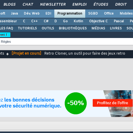
BLOGS
CHAT
NEWSLETTER
EMPLOI
ÉTUDES
DROIT
oft
Java
Dév. Web
EDI
Programmation
SGBD
Office
Mobiles
ssembleur
C
C++
C#
D
Go
Kotlin
Objective C
Pascal
Pe
LES FAQ
TUTORIELS
OUTILS
BIBLIOTHÈQUES
MÉDIAS
LIVRES
SO
ent !
Règles
ets
[Projet en cours]
Retro Cloner, un outil pour faire des jeux retro