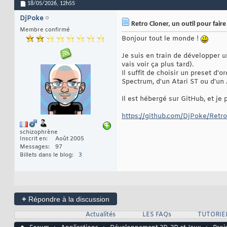
18/05/2026,
12h55
DjPoke
Retro Cloner, un outil pour faire
Membre confirmé
Bonjour tout le monde !
Je suis en train de développer 
vais voir ça plus tard).
Il suffit de choisir un preset d
Spectrum, d'un Atari ST ou d'un A
Il est hébergé sur GitHub, et je
https://github.com/DjPoke/Retr
schizophrène
Inscrit en
Août 2005
Messages
97
Billets dans le blog
3
+
Répondre à la discussion
Actualités
LES FAQs
TUTORIE