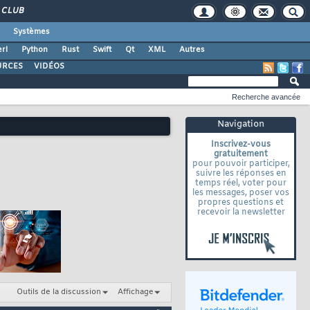
CLUB
Systèmes
rl
Python
Rust
Swift
Qt
XML
Autres
URCES
VIDÉOS
Recherche avancée
Navigation
Inscrivez-vous
gratuitement
pour pouvoir participer,
suivre les réponses en
temps réel, voter pour
les messages, poser vos
propres questions et
recevoir la newsletter
Outils de la discussion
Affichage