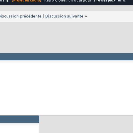
ets
[Projet en cours]
Retro Cloner, un outil pour faire des jeux retro
iscussion précédente
|
Discussion suivante
»