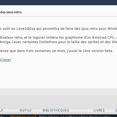
 des jeux retro
un outil en Löve2d/lua qui permettra de faire des jeux retro pour Wi
'ordinateur retro, et le logiciel imitera les graphisme d'un Amstrad CP
miga. (avec certaines limitations pour la taille des sprites et des til
 pense que dans trois semaines un mois, j'aurai la 1ère version beta.
oCloner
LS
OUTILS
BIBLIOTHEQUES
LIVRES