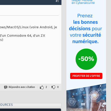
#1
ndows/MacOS/Linux (voire Android, je
C, d'un Commodore 64, d'un ZX
es)
Répondre avec citation
2
0
SOURCES