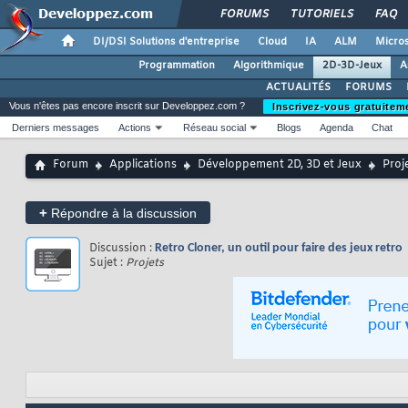
FORUMS
TUTORIELS
FAQ
DI/DSI Solutions d'entreprise
Cloud
IA
ALM
Micros
Programmation
Algorithmique
2D-3D-Jeux
A
ACTUALITÉS
FORUMS
Vous n'êtes pas encore inscrit sur Developpez.com ?
Inscrivez-vous gratuitem
Derniers messages
Actions
Réseau social
Blogs
Agenda
Chat
Forum
Applications
Développement 2D, 3D et Jeux
Proj
+
Répondre à la discussion
Discussion :
Retro Cloner, un outil pour faire des jeux retro
Sujet :
Projets