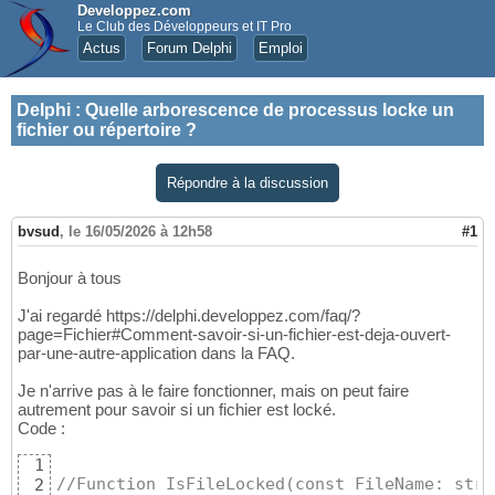
Developpez.com
Le Club des Développeurs et IT Pro
Actus
Forum Delphi
Emploi
Delphi
:
Quelle arborescence de processus locke un
fichier ou répertoire ?
Répondre à la discussion
bvsud
,
le 16/05/2026 à 12h58
#1
Bonjour à tous
J'ai regardé https://delphi.developpez.com/faq/?
page=Fichier#Comment-savoir-si-un-fichier-est-deja-ouvert-
par-une-autre-application dans la FAQ.
Je n'arrive pas à le faire fonctionner, mais on peut faire
autrement pour savoir si un fichier est locké.
Code :
1
//Function IsFileLocked(const FileName: stri
2