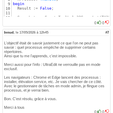
begin
9
  Result := 
False
;

10
11
  Snapshot := CreateToolhelp32Snapshot
(
TH32C
12
if
 Snapshot = INVALID_HANDLE_VALUE 
then
 Ex
13
0
0
14
  ProcEntry.dwSize := SizeOf
(
TProcessEntry32
15
bvsud
,
le 17/05/2026 à 12h45
#7
16
if
 Process32First
(
Snapshot, ProcEntry
)
the
17
L'objectif était de savoir justement ce que l'on ne peut pas
begin
18
savoir : quel processus empêche de supprimer certains
repeat
19
répertoires.
if
 SameText
(
ProcEntry.szExeFile, AProc
20
Ainsi que tu me l'apprends, c'est impossible.
begin
21
        hProcess := OpenProcess
(
PROCESS_TERM
22
Merci aussi pour l'info : UltraEdit ne verrouille pas en mode
if
 hProcess <> 
0
then
23
exclusif.
begin
24
          Result := TerminateProcess
(
hProces
25
Les navigateurs : Chrome et Edge lancent des processus :
          CloseHandle
(
hProcess
)
;

26
installer, élévation service, etc. Je vais chercher de ce côté.
end
;

27
Avec le gestionnaire de tâches en mode admin, je flingue ces
end
;

processus, et je verrai bien.
28
until
not
 Process32Next
(
Snapshot, ProcEn
29
Bon. C'est résolu, grâce à vous.
end
;

30
31
Merci à tous
  CloseHandle
(
Snapshot
)
32
0
0
end
;