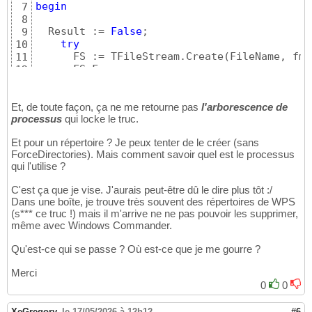
begin
7
8
  Result := 
False
;

9
try
10
      FS := TFileStream.Create
(
FileName, fmO
11
      FS.Free;

12
except
13
on
 E: Exception 
do
14
        Result := 
True
;  
// attrape TOUTES l
Et, de toute façon, ça ne me retourne pas
15
l'arborescence de
processus
qui locke le truc.
// NE CAPTE 
16
end
;

17
Et pour un répertoire ? Je peux tenter de le créer (sans
18
ForceDirectories). Mais comment savoir quel est le processus
end
;
19
qui l'utilise ?
C'est ça que je vise. J'aurais peut-être dû le dire plus tôt :/
Dans une boîte, je trouve très souvent des répertoires de WPS
(s*** ce truc !) mais il m'arrive ne ne pas pouvoir les supprimer,
même avec Windows Commander.
Qu'est-ce qui se passe ? Où est-ce que je me gourre ?
Merci
0
0
XeGregory
,
le 17/05/2026 à 12h12
#6