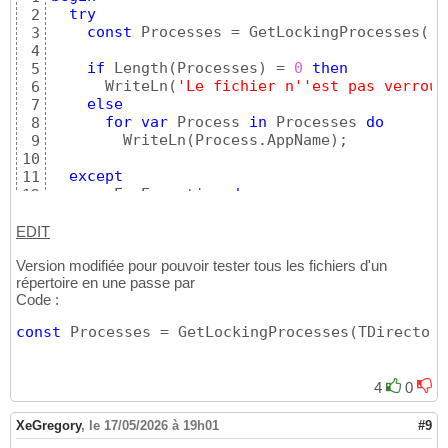
try
2
    ProcessStartTime: TFileTime;

17
const
 Processes = GetLockingProcesses
(
'C
3
end
;

18
4
19
if
 Length
(
Processes
)
 = 
0
then
5
  TRMProcessInfo = 
record
20
      WriteLn
(
'Le fichier n'
'est pas verroui
6
    Process: TRMUniqueProcess;

21
else
7
    AppName: 
array
[
0
..CCH_RM_MAX_APP_NAME
]
o
22
for
var
 Process 
in
 Processes 
do
8
    ServiceShortName: 
array
[
0
..CCH_RM_MAX_SV
23
        WriteLn
(
Process.AppName
)
;

9
    ApplicationType: TRMAppType;

24
10
    AppStatus: ULONG;

25
except
11
    TSSessionId: 
dword
;

26
on
 E: Exception 
do
12
    bRestartable: 
BOOL
;

27
      Writeln
(
E.Message
)
;

13
end
;

28
end
;

14
EDIT
  PRMProcessInfo = ^TRMProcessInfo;

29
15
30
Version modifiée pour pouvoir tester tous les fichiers d'un
16
function
 GetLockingProcesses
(
const
 aFileName
31
répertoire en une passe par
end
.
17
function
 GetLockingProcesses
(
const
 aFileName
32
Code :
33
implementation
34
const
 Processes = GetLockingProcesses
(
TDirectory
35
function
 RmStartSession
(
out pSessionHandle: 
36
function
 RmEndSession
(
dwSessionHandle: 
dword
37
4
0
function
 RmRegisterResources
(
dwSessionHandle
38
           rgApplications: 
Pointer
; nService
39
XeGregory
,
le 17/05/2026 à 19h01
#9
function
 RmGetList
(
dwSessionHandle: 
dword
; 
v
40