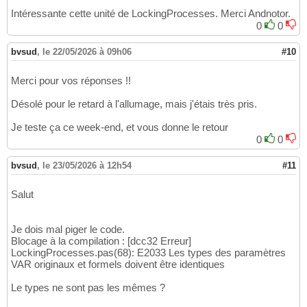
var
 lpdwRebootReasons: 
dword
)
: 
dw
41
42
Intéressante cette unité de LockingProcesses. Merci Andnotor.
function
 GetLockingProcesses
(
const
 aFileName
43
0
0
begin
44
var
 SessionHandle: 
THandle
;

45
bvsud
,
le 22/05/2026 à 09h06
#10
var
 SessionKey: 
array
[
0
..CCH_RM_SESSION_KE
46
47
Merci pour vos réponses !!
if
 RmStartSession
(
SessionHandle, 
0
, Sessio
48
    RaiseLastOSError;

49
Désolé pour le retard à l'allumage, mais j'étais très pris.
50
try
51
Je teste ça ce week-end, et vous donne le retour
var
 PFileNames :
array
of
PChar
;

52
0
0
    SetLength
(
PFileNames, Length
(
aFileNames
)
53
54
bvsud
,
le 23/05/2026 à 12h54
#11
for
var
 i := 
0
to
 High
(
aFileNames
)
do
55
      PFileNames
[
i
]
 := 
PChar
(
aFileNames
[
i
]
)
;

56
Salut
57
if
 RmRegisterResources
(
SessionHandle, Le
58
      RaiseLastOSError;

59
Je dois mal piger le code.
60
Blocage à la compilation : [dcc32 Erreur]
var
 Needed: 
cardinal
;

61
LockingProcesses.pas(68): E2033 Les types des paramètres
var
 Count: 
cardinal
 := 
0
;

62
VAR originaux et formels doivent être identiques
var
 RebootReasons: 
cardinal
 := 
0
;

63
64
Le types ne sont pas les mêmes ?
case
 RmGetList
(
SessionHandle, Needed, Co
65