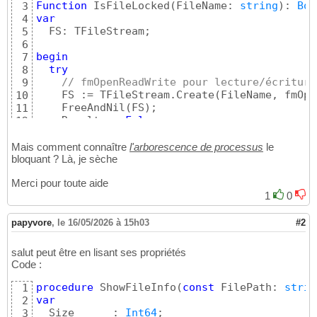
Function
 IsFileLocked
(
FileName: 
string
)
: 
Boo
3
var
4
  FS: TFileStream;

5
6
begin
7
try
8
// fmOpenReadWrite pour lecture/écriture
9
    FS := TFileStream.Create
(
FileName, fmOpe
10
    FreeAndNil
(
FS
)
;

11
    Result := 
False
;

12
except
13
on
 E: EFOpenError 
do
14
Mais comment connaître
l'arborescence de processus
le
      Result := 
True
;  
// le fichier est déj
bloquant ? Là, je sèche
15
else
16
Merci pour toute aide
raise
;  
// autres erreurs (fichier ine
17
1
0
end
18
end
;
19
papyvore
,
le 16/05/2026 à 15h03
#2
salut peut être en lisant ses propriétés
Code :
procedure
 ShowFileInfo
(
const
 FilePath: 
strin
1
var
2
  Size      : 
Int64
;

3