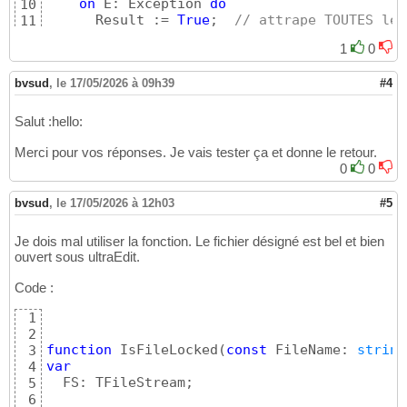
on
 E: Exception 
do
10
      Result := 
True
;  
// attrape TOUTES les
11
end
12
1
0
end
;
13
bvsud
,
le 17/05/2026 à 09h39
#4
Salut :hello:
Merci pour vos réponses. Je vais tester ça et donne le retour.
0
0
bvsud
,
le 17/05/2026 à 12h03
#5
Je dois mal utiliser la fonction. Le fichier désigné est bel et bien
ouvert sous ultraEdit.
Code :
1
2
function
 IsFileLocked
(
const
 FileName: 
string
3
var
4
  FS: TFileStream;

5
6