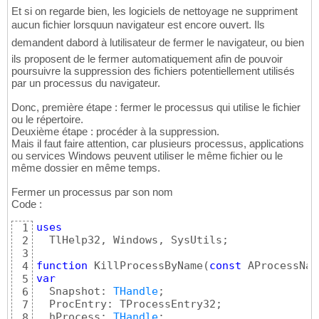
Et si on regarde bien, les logiciels de nettoyage ne suppriment
aucun fichier lorsquun navigateur est encore ouvert. Ils
demandent dabord à lutilisateur de fermer le navigateur, ou bien
ils proposent de le fermer automatiquement afin de pouvoir
poursuivre la suppression des fichiers potentiellement utilisés
par un processus du navigateur.
Donc, première étape : fermer le processus qui utilise le fichier
ou le répertoire.
Deuxième étape : procéder à la suppression.
Mais il faut faire attention, car plusieurs processus, applications
ou services Windows peuvent utiliser le même fichier ou le
même dossier en même temps.
Fermer un processus par son nom
Code :
uses
1
  TlHelp32, Windows, SysUtils;

2
3
function
 KillProcessByName
(
const
 AProcessNam
4
var
5
  Snapshot: 
THandle
;

6
  ProcEntry: TProcessEntry32;

7
  hProcess: 
THandle
8