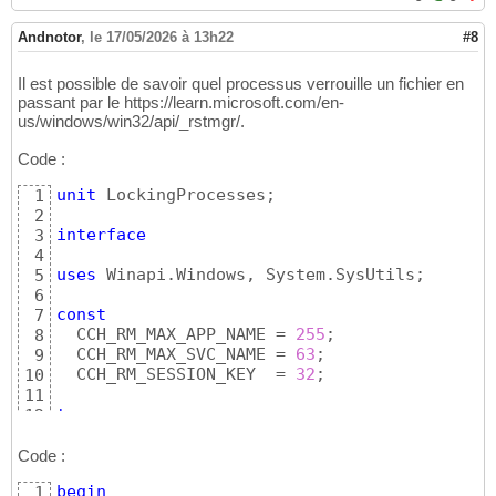
33
Andnotor
,
le 17/05/2026 à 13h22
#8
Il est possible de savoir quel processus verrouille un fichier en
passant par le https://learn.microsoft.com/en-
us/windows/win32/api/_rstmgr/.
Code :
unit
 LockingProcesses;

1
2
interface
3
4
uses
 Winapi.Windows, System.SysUtils;

5
6
const
7
  CCH_RM_MAX_APP_NAME = 
255
;

8
  CCH_RM_MAX_SVC_NAME = 
63
;

9
  CCH_RM_SESSION_KEY  = 
32
;

10
11
type
12
  TRMAppType = 
(
RmUnknownApp, RmMainWindow, 
13
14
Code :
  TRMUniqueProcess = 
record
15
begin
1
    ProcessId: 
dword
;

16