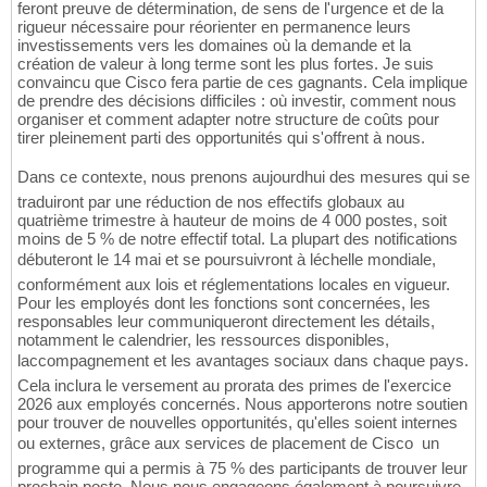
feront preuve de détermination, de sens de l'urgence et de la
rigueur nécessaire pour réorienter en permanence leurs
investissements vers les domaines où la demande et la
création de valeur à long terme sont les plus fortes. Je suis
convaincu que Cisco fera partie de ces gagnants. Cela implique
de prendre des décisions difficiles : où investir, comment nous
organiser et comment adapter notre structure de coûts pour
tirer pleinement parti des opportunités qui s'offrent à nous.
Dans ce contexte, nous prenons aujourdhui des mesures qui se
traduiront par une réduction de nos effectifs globaux au
quatrième trimestre à hauteur de moins de 4 000 postes, soit
moins de 5 % de notre effectif total. La plupart des notifications
débuteront le 14 mai et se poursuivront à léchelle mondiale,
conformément aux lois et réglementations locales en vigueur.
Pour les employés dont les fonctions sont concernées, les
responsables leur communiqueront directement les détails,
notamment le calendrier, les ressources disponibles,
laccompagnement et les avantages sociaux dans chaque pays.
Cela inclura le versement au prorata des primes de l'exercice
2026 aux employés concernés. Nous apporterons notre soutien
pour trouver de nouvelles opportunités, qu'elles soient internes
ou externes, grâce aux services de placement de Cisco  un
programme qui a permis à 75 % des participants de trouver leur
prochain poste. Nous nous engageons également à poursuivre