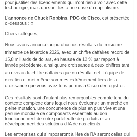
pour justifier des licenciements qui n'ont rien à voir avec cette
technologie, mais qui sont liés à une crise du capitalisme.
L'
annonce de Chuck Robbins, PDG de Cisco
, est présentée
ci-dessous : «
Chers collègues,
Nous avons annoncé aujourdhui nos résultats du troisième
trimestre de lexercice 2026, avec un chiffre daffaires record de
15,8 milliards de dollars, en hausse de 12 % par rapport à
lannée précédente, ainsi quune croissance à deux chiffres tant
au niveau du chiffre daffaires que du résultat net. Léquipe de
direction et moi-même sommes extrêmement fiers de la
croissance que vous avez tous permis à Cisco denregistrer.
Ces résultats sont d'autant plus remarquables compte tenu du
contexte complexe dans lequel nous évoluons : un marché en
pleine mutation, une concurrence de plus en plus vive et une
pénurie mondiale de composants essentiels au bon
fonctionnement de notre portefeuille de produits et au
développement des solutions d'IA de nos clients.
Les entreprises qui s'imposeront à l'ère de l'IA seront celles qui