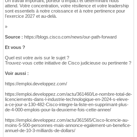
Un travail important, porteur d'impact et déterminant nous
attend. Votre concentration, votre résilience et votre leadership
sont essentiels à notre croissance et à notre pertinence pour
l'exercice 2027 et au-delà.
»
Source :
https://blogs.cisco.com/news/our-path-forward
Et vous ?
Quel est votre avis sur le sujet ?
Trouvez-vous cette initiative de Cisco judicieuse ou pertinente ?
Voir aussi :
https://emploi.developpez.com/
https://emploi.developpez.com/actu/361460/Le-nombre-total-de-
licenciements-dans-l-industrie-technologique-en-2024-s-eleve-
a-ce-jour-a-130-482-Cisco-integre-la-liste-en-supprimant-plus-
de-4-000-emplois-pour-la-deuxieme-fois-cette-annee/
https://emploi.developpez.com/actu/361565/Cisco-licencie-au-
moins-5-500-personnes-mais-annonce-egalement-un-benefice-
annuel-de-10-3-milliards-de-dollars/