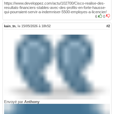
https://www.developpez.com/actu/102700/Cisco-realise-des-
resultats-financiers-stables-avec-des-profits-en-forte-hausse-
qui-pourraient-servir-a-indemniser-5500-employes-a-licencier/
6
0
kain_tn
,
le 15/05/2026 à 18h52
#2
Envoyé par
Anthony