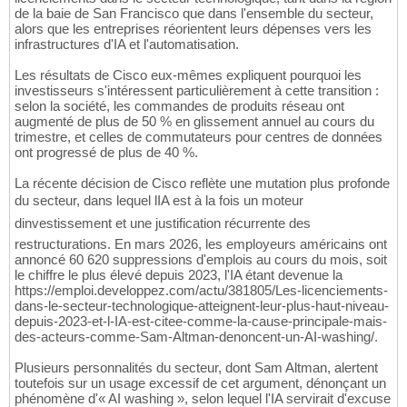
de la baie de San Francisco que dans l'ensemble du secteur,
alors que les entreprises réorientent leurs dépenses vers les
infrastructures d'IA et l'automatisation.
Les résultats de Cisco eux-mêmes expliquent pourquoi les
investisseurs s'intéressent particulièrement à cette transition :
selon la société, les commandes de produits réseau ont
augmenté de plus de 50 % en glissement annuel au cours du
trimestre, et celles de commutateurs pour centres de données
ont progressé de plus de 40 %.
La récente décision de Cisco reflète une mutation plus profonde
du secteur, dans lequel lIA est à la fois un moteur
dinvestissement et une justification récurrente des
restructurations. En mars 2026, les employeurs américains ont
annoncé 60 620 suppressions d'emplois au cours du mois, soit
le chiffre le plus élevé depuis 2023, l'IA étant devenue la
https://emploi.developpez.com/actu/381805/Les-licenciements-
dans-le-secteur-technologique-atteignent-leur-plus-haut-niveau-
depuis-2023-et-l-IA-est-citee-comme-la-cause-principale-mais-
des-acteurs-comme-Sam-Altman-denoncent-un-AI-washing/.
Plusieurs personnalités du secteur, dont Sam Altman, alertent
toutefois sur un usage excessif de cet argument, dénonçant un
phénomène d'« AI washing », selon lequel l'IA servirait d'excuse