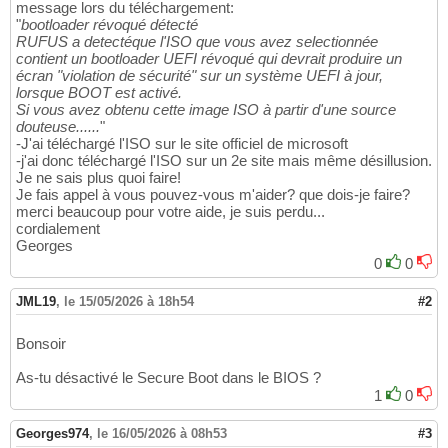
message lors du téléchargement:
"
bootloader révoqué détecté
RUFUS a detectéque l'ISO que vous avez selectionnée
contient un bootloader UEFI révoqué qui devrait produire un
écran "violation de sécurité" sur un système UEFI à jour,
lorsque BOOT est activé.
Si vous avez obtenu cette image ISO à partir d'une source
douteuse......
"
-J'ai téléchargé l'ISO sur le site officiel de microsoft
-j'ai donc téléchargé l'ISO sur un 2e site mais même désillusion.
Je ne sais plus quoi faire!
Je fais appel à vous pouvez-vous m'aider? que dois-je faire?
merci beaucoup pour votre aide, je suis perdu...
cordialement
Georges
0
0
JML19
,
le 15/05/2026 à 18h54
#2
Bonsoir
As-tu désactivé le Secure Boot dans le BIOS ?
1
0
Georges974
,
le 16/05/2026 à 08h53
#3