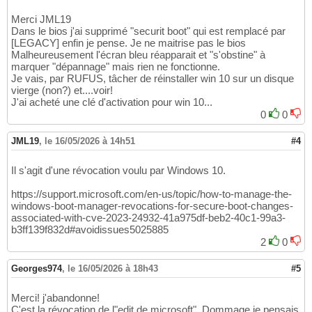
Merci JML19
Dans le bios j'ai supprimé "securit boot" qui est remplacé par
[LEGACY] enfin je pense. Je ne maitrise pas le bios
Malheureusement l'écran bleu réapparait et "s'obstine" à
marquer "dépannage" mais rien ne fonctionne.
Je vais, par RUFUS, tâcher de réinstaller win 10 sur un disque
vierge (non?) et....voir!
J'ai acheté une clé d'activation pour win 10...
0
0
JML19
,
le 16/05/2026 à 14h51
#4
Il s'agit d'une révocation voulu par Windows 10.
https://support.microsoft.com/en-us/topic/how-to-manage-the-
windows-boot-manager-revocations-for-secure-boot-changes-
associated-with-cve-2023-24932-41a975df-beb2-40c1-99a3-
b3ff139f832d#avoidissues5025885
2
0
Georges974
,
le 16/05/2026 à 18h43
#5
Merci! j'abandonne!
C'est la révocation de l"edit de microsoft". Dommage je pensais