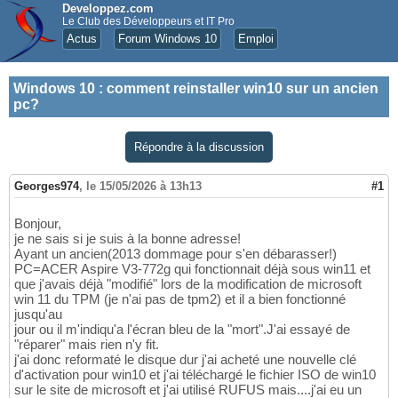
Developpez.com
Le Club des Développeurs et IT Pro
Actus
Forum Windows 10
Emploi
Windows 10
:
comment reinstaller win10 sur un ancien
pc?
Répondre à la discussion
Georges974
,
le 15/05/2026 à 13h13
#1
Bonjour,
je ne sais si je suis à la bonne adresse!
Ayant un ancien(2013 dommage pour s'en débarasser!)
PC=ACER Aspire V3-772g qui fonctionnait déjà sous win11 et
que j'avais déjà "modifié" lors de la modification de microsoft
win 11 du TPM (je n'ai pas de tpm2) et il a bien fonctionné
jusqu'au
jour ou il m'indiqu'a l'écran bleu de la "mort".J'ai essayé de
"réparer" mais rien n'y fit.
j'ai donc reformaté le disque dur j'ai acheté une nouvelle clé
d'activation pour win10 et j'ai téléchargé le fichier ISO de win10
sur le site de microsoft et j'ai utilisé RUFUS mais....j'ai eu un