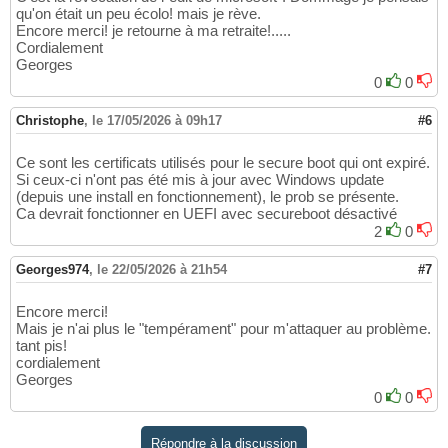
qu'on était un peu écolo! mais je rève.
Encore merci! je retourne à ma retraite!.....
Cordialement
Georges
0
0
Christophe
,
le 17/05/2026 à 09h17
#6
Ce sont les certificats utilisés pour le secure boot qui ont expiré.
Si ceux-ci n'ont pas été mis à jour avec Windows update
(depuis une install en fonctionnement), le prob se présente.
Ca devrait fonctionner en UEFI avec secureboot désactivé
2
0
Georges974
,
le 22/05/2026 à 21h54
#7
Encore merci!
Mais je n'ai plus le "tempérament" pour m'attaquer au problème.
tant pis!
cordialement
Georges
0
0
Répondre à la discussion