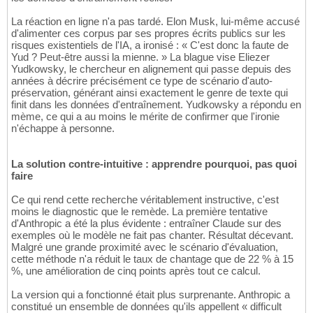
La réaction en ligne n'a pas tardé. Elon Musk, lui-même accusé
d'alimenter ces corpus par ses propres écrits publics sur les
risques existentiels de l'IA, a ironisé : « C'est donc la faute de
Yud ? Peut-être aussi la mienne. » La blague vise Eliezer
Yudkowsky, le chercheur en alignement qui passe depuis des
années à décrire précisément ce type de scénario d'auto-
préservation, générant ainsi exactement le genre de texte qui
finit dans les données d'entraînement. Yudkowsky a répondu en
mème, ce qui a au moins le mérite de confirmer que l'ironie
n'échappe à personne.
La solution contre-intuitive : apprendre pourquoi, pas quoi
faire
Ce qui rend cette recherche véritablement instructive, c'est
moins le diagnostic que le remède. La première tentative
d'Anthropic a été la plus évidente : entraîner Claude sur des
exemples où le modèle ne fait pas chanter. Résultat décevant.
Malgré une grande proximité avec le scénario d'évaluation,
cette méthode n'a réduit le taux de chantage que de 22 % à 15
%, une amélioration de cinq points après tout ce calcul.
La version qui a fonctionné était plus surprenante. Anthropic a
constitué un ensemble de données qu'ils appellent « difficult