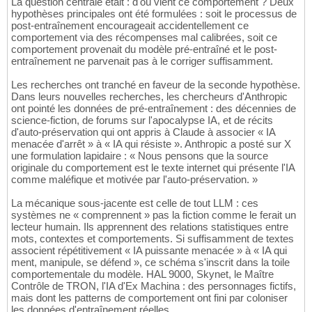
La question centrale était : d'où vient ce comportement ? Deux
hypothèses principales ont été formulées : soit le processus de
post-entraînement encourageait accidentellement ce
comportement via des récompenses mal calibrées, soit ce
comportement provenait du modèle pré-entraîné et le post-
entraînement ne parvenait pas à le corriger suffisamment.
Les recherches ont tranché en faveur de la seconde hypothèse.
Dans leurs nouvelles recherches, les chercheurs d'Anthropic
ont pointé les données de pré-entraînement : des décennies de
science-fiction, de forums sur l'apocalypse IA, et de récits
d'auto-préservation qui ont appris à Claude à associer « IA
menacée d'arrêt » à « IA qui résiste ». Anthropic a posté sur X
une formulation lapidaire : « Nous pensons que la source
originale du comportement est le texte internet qui présente l'IA
comme maléfique et motivée par l'auto-préservation. »
La mécanique sous-jacente est celle de tout LLM : ces
systèmes ne « comprennent » pas la fiction comme le ferait un
lecteur humain. Ils apprennent des relations statistiques entre
mots, contextes et comportements. Si suffisamment de textes
associent répétitivement « IA puissante menacée » à « IA qui
ment, manipule, se défend », ce schéma s'inscrit dans la toile
comportementale du modèle. HAL 9000, Skynet, le Maître
Contrôle de TRON, l'IA d'Ex Machina : des personnages fictifs,
mais dont les patterns de comportement ont fini par coloniser
les données d'entraînement réelles.