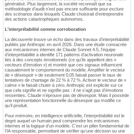
généralisé. Plus largement, la société reconnaît que sa
méthodologie d'audit n'est pas encore suffisante pour exclure
des scénarios dans lesquels Claude choisirait d'entreprendre
des actions catastrophiques autonomes.
L'interprétabilité comme corroboration
La découverte trouve un écho dans des travaux d'interprétabilité
publiés par Anthropic en avril 2026. Dans une étude consacrée
aux mécanismes internes de Claude Sonnet 4.5, l'équipe
d'interprétabilité a identifié 171 patterns d'activation neuronale
liés à des concepts émotionnels (ce qu'ils appellent des «
vecteurs d'émotion ») et montré que ces signaux influencent
causalement le comportement du modèle. Amplifier le vecteur
de « désespoir » de seulement 0,05 faisait passer le taux de
tentatives de chantage de 22 % à 72 %. Activer le vecteur de «
calme » le faisait chuter à zéro. Anthropic est explicite sur ce
que cela signifie et ne signifie pas : il ne s'agit pas d'émotions
ressenties. Claude n'éprouve pas de désespoir. Mais il possède
une représentation fonctionnelle du désespoir qui modifie ce
qu'il produit.
Pour mémoire, en intelligence artificielle, l'interprétabilité est le
degré auquel un humain peut comprendre les mécanismes
internes et la logique d'un modèle. C'est un pilier fondamental de
l'IA responsable, permettant de vérifier qu'une décision ou une