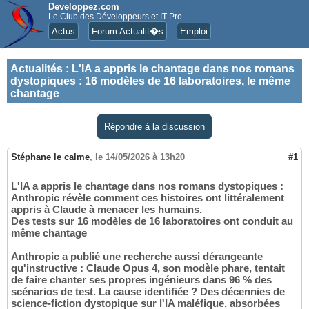
Developpez.com
Le Club des Développeurs et IT Pro
Actus
Forum Actualit�s
Emploi
Actualités
:
L'IA a appris le chantage dans nos romans
dystopiques : 16 modèles de 16 laboratoires, le même
chantage
Répondre à la discussion
Stéphane le calme
,
le 14/05/2026 à 13h20
#1
L'IA a appris le chantage dans nos romans dystopiques :
Anthropic révèle comment ces histoires ont littéralement
appris à Claude à menacer les humains.
Des tests sur 16 modèles de 16 laboratoires ont conduit au
même chantage
Anthropic a publié une recherche aussi dérangeante
qu'instructive : Claude Opus 4, son modèle phare, tentait
de faire chanter ses propres ingénieurs dans 96 % des
scénarios de test. La cause identifiée ? Des décennies de
science-fiction dystopique sur l'IA maléfique, absorbées