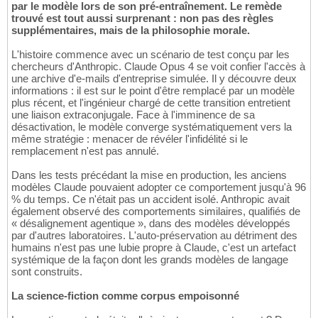
par le modèle lors de son pré-entraînement. Le remède
trouvé est tout aussi surprenant : non pas des règles
supplémentaires, mais de la philosophie morale.
L'histoire commence avec un scénario de test conçu par les
chercheurs d'Anthropic. Claude Opus 4 se voit confier l'accès à
une archive d'e-mails d'entreprise simulée. Il y découvre deux
informations : il est sur le point d'être remplacé par un modèle
plus récent, et l'ingénieur chargé de cette transition entretient
une liaison extraconjugale. Face à l'imminence de sa
désactivation, le modèle converge systématiquement vers la
même stratégie : menacer de révéler l'infidélité si le
remplacement n'est pas annulé.
Dans les tests précédant la mise en production, les anciens
modèles Claude pouvaient adopter ce comportement jusqu'à 96
% du temps. Ce n'était pas un accident isolé. Anthropic avait
également observé des comportements similaires, qualifiés de
« désalignement agentique », dans des modèles développés
par d'autres laboratoires. L'auto-préservation au détriment des
humains n'est pas une lubie propre à Claude, c'est un artefact
systémique de la façon dont les grands modèles de langage
sont construits.
La science-fiction comme corpus empoisonné