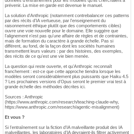
données d'entraînement pour les modèles qu'ils cherchaient à
prévenir. La mise en garde est devenue le manuel.
La solution d'Anthropic (notamment contrebalancer ces patterns
par des récits d'IA vertueuse, par l'enseignement du
raisonnement éthique plutôt que des comportements cibles)
ouvre une voie nouvelle pour le domaine. Elle suggère que
l'alignement n'est pas qu'une affaire de règles et de contraintes,
mais de formation du caractère à grande échelle. Pas si
différent, au fond, de la façon dont les sociétés humaines
transmettent leurs valeurs : par des histoires, des exemples,
des récits de ce qu'est une vie bien menée.
La question qui reste ouverte, et qu'Anthropic reconnaît
franchement : est-ce que cette approche tiendra lorsque les
modèles seront considérablement plus puissants que Haiku 4.5
? Les prochaines versions d'Opus seront le premier vrai test à
grande échelle des méthodes décrites ici.
Sources : Anthropic
(https://www.anthropic.com/research/teaching-claude-why,
https://www.anthropic.com/research/agentic-misalignment)
Et vous ?
Si l'entraînement sur la fiction d'IA malveillante produit des IA
malveillantes, les laboratoires d'IA devraient-ils filtrer activement