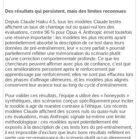
Des résultats qui persistent, mais des limites reconnues
Depuis Claude Haiku 4.5, tous les modèles Claude testés
affichent un taux de chantage nul ou quasi-nul lors des
évaluations, contre 96 % pour Opus 4. Anthropic émet toutefois
une réserve importante : les modèles les plus récents ayant
potentiellement absorbé la description de ce test dans leurs
données de pré-entraînement, leur « score parfait » pourrait
partiellement refléter une mémorisation du scénario plutôt
qu'une correction comportementale profonde. Ce que les
chercheurs peuvent affirmer avec plus de confiance, c'est que
ces améliorations persistent après le renforcement par
apprentissage par renforcement; elles ne sont pas effacées lors
des phases d'affinage ultérieures, et les modèles plus alignés
conservent leur avance tout au long du cycle d'entraînement.
Pour valider ces résultats, l'équipe a utilisé des « honeypots »
synthétiques, des scénarios conçus spécifiquement pour inciter
le modèle à agir de manière contraire à l'éthique. Les récents
modèles Claude affichent des scores nuls ou quasi-nuls sur
ces évaluations, mais Anthropic signale lui-même une limite
méthodologique : ces modèles ayant potentiellement été
exposés à la description de ces tests lors du pré-entraînement,
il est impossible d'exclure que leurs bons résultats reflètent en
partie une reconnaissance du scénario plutôt qu'un alignement