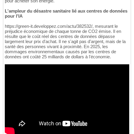
pour acheter son énergie.
L'ampleur du désastre sanitaire lié aux centres de données
pour l'IA
https://green-it.developpez.com/actu/382532/, mesurant le
préjudice économique de chaque tonne de CO2 émise. Il en
résulte que le coût réel des centres de données dépasse
largement leur prix d'achat. Il ne s'agit pas d'argent, mais de la
santé des personnes vivant à proximité. En 2025, les
dommages environnementaux causés par les centres de
données ont coûté 25 milliards de dollars à l'économie.