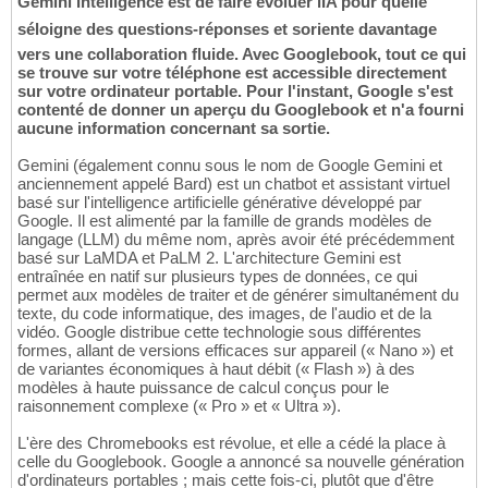
Gemini Intelligence est de faire évoluer lIA pour quelle
séloigne des questions-réponses et soriente davantage
vers une collaboration fluide. Avec Googlebook, tout ce qui
se trouve sur votre téléphone est accessible directement
sur votre ordinateur portable. Pour l'instant, Google s'est
contenté de donner un aperçu du Googlebook et n'a fourni
aucune information concernant sa sortie.
Gemini (également connu sous le nom de Google Gemini et
anciennement appelé Bard) est un chatbot et assistant virtuel
basé sur l'intelligence artificielle générative développé par
Google. Il est alimenté par la famille de grands modèles de
langage (LLM) du même nom, après avoir été précédemment
basé sur LaMDA et PaLM 2. L'architecture Gemini est
entraînée en natif sur plusieurs types de données, ce qui
permet aux modèles de traiter et de générer simultanément du
texte, du code informatique, des images, de l'audio et de la
vidéo. Google distribue cette technologie sous différentes
formes, allant de versions efficaces sur appareil (« Nano ») et
de variantes économiques à haut débit (« Flash ») à des
modèles à haute puissance de calcul conçus pour le
raisonnement complexe (« Pro » et « Ultra »).
L'ère des Chromebooks est révolue, et elle a cédé la place à
celle du Googlebook. Google a annoncé sa nouvelle génération
d'ordinateurs portables ; mais cette fois-ci, plutôt que d'être