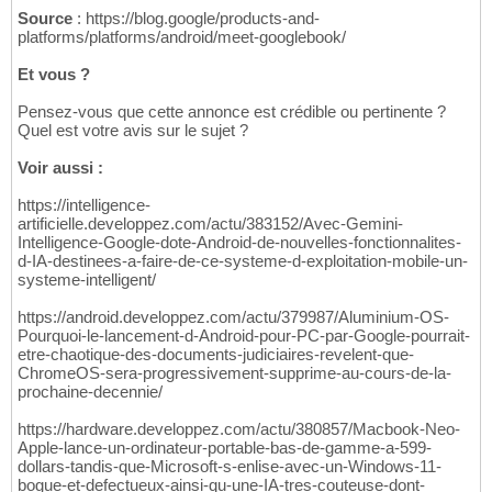
Source
: https://blog.google/products-and-
platforms/platforms/android/meet-googlebook/
Et vous ?
Pensez-vous que cette annonce est crédible ou pertinente ?
Quel est votre avis sur le sujet ?
Voir aussi :
https://intelligence-
artificielle.developpez.com/actu/383152/Avec-Gemini-
Intelligence-Google-dote-Android-de-nouvelles-fonctionnalites-
d-IA-destinees-a-faire-de-ce-systeme-d-exploitation-mobile-un-
systeme-intelligent/
https://android.developpez.com/actu/379987/Aluminium-OS-
Pourquoi-le-lancement-d-Android-pour-PC-par-Google-pourrait-
etre-chaotique-des-documents-judiciaires-revelent-que-
ChromeOS-sera-progressivement-supprime-au-cours-de-la-
prochaine-decennie/
https://hardware.developpez.com/actu/380857/Macbook-Neo-
Apple-lance-un-ordinateur-portable-bas-de-gamme-a-599-
dollars-tandis-que-Microsoft-s-enlise-avec-un-Windows-11-
bogue-et-defectueux-ainsi-qu-une-IA-tres-couteuse-dont-