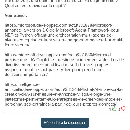
Pensez-vous que cette annonce est crédible ou pertinente ?
Quel est votre avis sur le sujet ?
Voir aussi :
https://microsoft.developpez.com/actu/381878/Microsoft-
annonce-la-version-1-0-de-Microsoft-Agent-Framework-pour-
NET-et-Python-offrant-une-orchestration-multi-agents-de-
niveau-entreprise-et-la-prise-en-charge-de-modeles-d-IA-multi-
fournisseurs/
https://microsoft.developpez.com/actu/381886/Microsoft-
precise-que-l-IA-Copilot-est-destinee-uniquement-a-des-fins-de-
divertissement-que-son-utilisation-se-fait-a-vos-propres-
risques-et-qu-il-ne-faut-pas-s-y-fier-pour-prendre-des-
decisions-importantes/
https://intelligence-
artificielle.developpez.com/actu/381248/Mistral-AI-mise-sur-la-
creation-d-IA-sur-mesure-et-annonce-Mistral-Forge-une-
plateforme-permettant-aux-entreprises-de-creer-des-modeles-
personnalises-entraines-a-partir-de-leurs-propres-donnees/
4
0
Répondre à la discussion