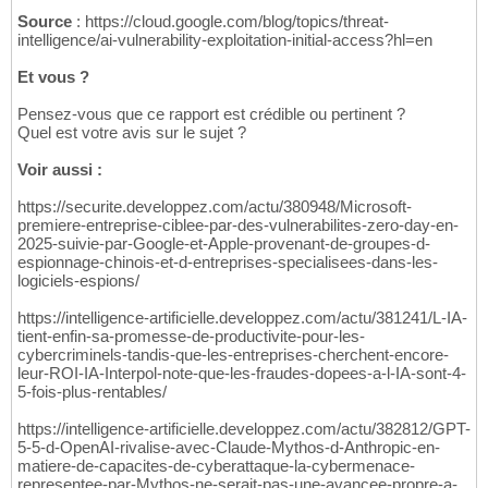
Source
: https://cloud.google.com/blog/topics/threat-
intelligence/ai-vulnerability-exploitation-initial-access?hl=en
Et vous ?
Pensez-vous que ce rapport est crédible ou pertinent ?
Quel est votre avis sur le sujet ?
Voir aussi :
https://securite.developpez.com/actu/380948/Microsoft-
premiere-entreprise-ciblee-par-des-vulnerabilites-zero-day-en-
2025-suivie-par-Google-et-Apple-provenant-de-groupes-d-
espionnage-chinois-et-d-entreprises-specialisees-dans-les-
logiciels-espions/
https://intelligence-artificielle.developpez.com/actu/381241/L-IA-
tient-enfin-sa-promesse-de-productivite-pour-les-
cybercriminels-tandis-que-les-entreprises-cherchent-encore-
leur-ROI-IA-Interpol-note-que-les-fraudes-dopees-a-l-IA-sont-4-
5-fois-plus-rentables/
https://intelligence-artificielle.developpez.com/actu/382812/GPT-
5-5-d-OpenAI-rivalise-avec-Claude-Mythos-d-Anthropic-en-
matiere-de-capacites-de-cyberattaque-la-cybermenace-
representee-par-Mythos-ne-serait-pas-une-avancee-propre-a-