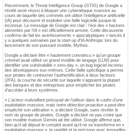
Récemment, le Threat Intelligence Group (GTIG) de Google a
révélé avoir réussi à bloquer une cyberattaque massive au
cours de laquelle des criminels ont utilisé l'intelligence artificielle
(IA) pour découvrir et exploiter une faille logicielle jusque-là
inconnue. Le message de Google est clair : l'ère des « hackers
alimentés par l'IA » est officiellement arrivée. Cette découverte
confirme de fait les avertissements « apocalyptiques » lancés il
y a quelques semaines par la start-up d'IA Anthropic lors du
lancement de son puissant modèle, Mythos.
Google a déclaré être « hautement convaincu » qu'un groupe
criminel avait utilisé un grand modèle de langage (LLM) pour
identifier une vulnérabilité « zero-day », un bug logiciel inconnu
des développeurs eux-mêmes. Cette faille spécifique a permis
aux pirates de contourner l'authentification à deux facteurs
(2FA), la couche de sécurité sur laquelle s'appuient la plupart
des banques et des entreprises pour empêcher les pirates
d'accéder à leurs systèmes.
«
L'acteur malveillant prévoyait de l'utiliser dans le cadre d'une
exploitation massive, mais notre détection proactive a peut-être
empêché son utilisation
», a déclaré Google, sans révéler le
nom du groupe de pirates. Google a déclaré ne pas croire que
son modèle maison Gemini ait été utilisé. Google affirme que,
bien qu'il ait déjoué le complot avant qu'il ne se transforme en «
exploitation massive », la rapidité et la précision avec lesquelles