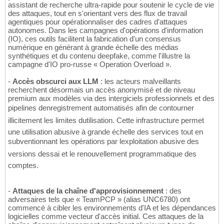
assistant de recherche ultra-rapide pour soutenir le cycle de vie
des attaques, tout en s'orientant vers des flux de travail
agentiques pour opérationnaliser des cadres d'attaques
autonomes. Dans les campagnes d'opérations d'information
(IO), ces outils facilitent la fabrication d'un consensus
numérique en générant à grande échelle des médias
synthétiques et du contenu deepfake, comme l'illustre la
campagne d'IO pro-russe « Operation Overload ».
-
Accès obscurci aux LLM
: les acteurs malveillants
recherchent désormais un accès anonymisé et de niveau
premium aux modèles via des intergiciels professionnels et des
pipelines denregistrement automatisés afin de contourner
illicitement les limites dutilisation. Cette infrastructure permet
une utilisation abusive à grande échelle des services tout en
subventionnant les opérations par lexploitation abusive des
versions dessai et le renouvellement programmatique des
comptes.
-
Attaques de la chaîne d'approvisionnement
: des
adversaires tels que « TeamPCP » (alias UNC6780) ont
commencé à cibler les environnements d'IA et les dépendances
logicielles comme vecteur d'accès initial. Ces attaques de la