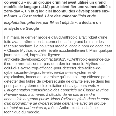
convaincu » qu'un groupe criminel avait utilisé un grand
modèle de langage (LLM) pour identifier une vulnérabilité «
zero-day », un bug logiciel inconnu des développeurs eux-
mêmes. «
C'est arrivé. Lère des vulnérabilités et de
lexploitation pilotées par lIA est déjà là
», a déclaré un
analyste de Google
Fin mars, le dernier modèle d'IA d'Anthropic a fait l'objet d'une
fuite avant même son lancement et a fait grand bruit sur les
réseaux sociaux. Le nouveau modèle, dont le nom de code est
« Claude Mythos », a été révélé accidentellement. Mais quelque
jours plus tard, https://intelligence-
artificielle.developpez.com/actu/381978/Anthropic-annonce-qu-
il-ne-commercialiserait-pas-son-dernier-modele-Mythos-car-
celui-ci-s-avere-trop-efficace-pour-detecter-des-failles-de-
cybersecurite-de-gravite-elevee-dans-les-systemes-d-
exploitation/, invoquant la crainte qu'il ne soit trop efficace pour
détecter des failles de cybersécurité de gravité élevée dans les
principaux systèmes d'exploitation et navigateurs web. «
L'augmentation considérable des capacités de Claude Mythos
Preview nous a amenés à décider de ne pas le rendre
accessible au grand public. Nous l'utilisons plutôt dans le cadre
d'un programme de cybersécurité défensive avec un groupe
restreint de partenaires
», a écrit Anthropic dans la fiche
technique du modèle.