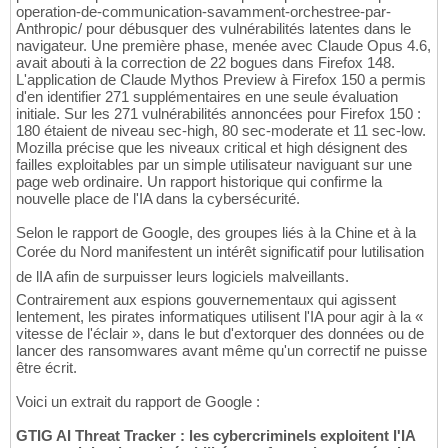
operation-de-communication-savamment-orchestree-par-
Anthropic/ pour débusquer des vulnérabilités latentes dans le
navigateur. Une première phase, menée avec Claude Opus 4.6,
avait abouti à la correction de 22 bogues dans Firefox 148.
L'application de Claude Mythos Preview à Firefox 150 a permis
d'en identifier 271 supplémentaires en une seule évaluation
initiale. Sur les 271 vulnérabilités annoncées pour Firefox 150 :
180 étaient de niveau sec-high, 80 sec-moderate et 11 sec-low.
Mozilla précise que les niveaux critical et high désignent des
failles exploitables par un simple utilisateur naviguant sur une
page web ordinaire. Un rapport historique qui confirme la
nouvelle place de l'IA dans la cybersécurité.
Selon le rapport de Google, des groupes liés à la Chine et à la
Corée du Nord manifestent un intérêt significatif pour lutilisation
de lIA afin de surpuisser leurs logiciels malveillants.
Contrairement aux espions gouvernementaux qui agissent
lentement, les pirates informatiques utilisent l'IA pour agir à la «
vitesse de l'éclair », dans le but d'extorquer des données ou de
lancer des ransomwares avant même qu'un correctif ne puisse
être écrit.
Voici un extrait du rapport de Google :
GTIG AI Threat Tracker : les cybercriminels exploitent l'IA