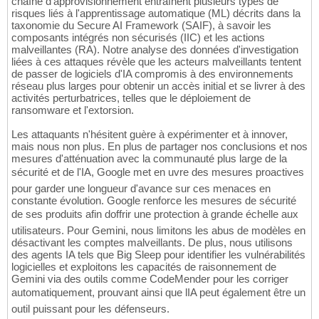
chaîne d'approvisionnement entraînent plusieurs types de
risques liés à l'apprentissage automatique (ML) décrits dans la
taxonomie du Secure AI Framework (SAIF), à savoir les
composants intégrés non sécurisés (IIC) et les actions
malveillantes (RA). Notre analyse des données d'investigation
liées à ces attaques révèle que les acteurs malveillants tentent
de passer de logiciels d'IA compromis à des environnements
réseau plus larges pour obtenir un accès initial et se livrer à des
activités perturbatrices, telles que le déploiement de
ransomware et l'extorsion.
Les attaquants n'hésitent guère à expérimenter et à innover,
mais nous non plus. En plus de partager nos conclusions et nos
mesures d'atténuation avec la communauté plus large de la
sécurité et de l'IA, Google met en uvre des mesures proactives
pour garder une longueur d'avance sur ces menaces en
constante évolution. Google renforce les mesures de sécurité
de ses produits afin doffrir une protection à grande échelle aux
utilisateurs. Pour Gemini, nous limitons les abus de modèles en
désactivant les comptes malveillants. De plus, nous utilisons
des agents IA tels que Big Sleep pour identifier les vulnérabilités
logicielles et exploitons les capacités de raisonnement de
Gemini via des outils comme CodeMender pour les corriger
automatiquement, prouvant ainsi que lIA peut également être un
outil puissant pour les défenseurs.